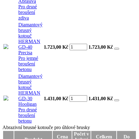
Abrasiva
Pro drsné
broušení
zdiva
Diamantový
brusný
kotouč
HERMAN
GD-40
1.723,00 Kč
1.723,00
Kč
Precisa
Pro jemné
broušení
betonu
Diamantový
brusný
kotouč
HERMAN
GD-30
1.431,00 Kč
1.431,00
Kč
Hooligan
Pro drsné
broušení
betonu
Abrazivní brusné kotouče pro úhlové brusky
Abrazivní brusné kotouče pro úhlové brusky
Počet v
Cena
Celkem
Do