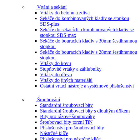
Vrtání a sekání
Vrtáky do betonu a zdiva
Sekáče do kombinovaných kladiv se stopkou
SDS-plus
Sekáče do sekacích a kombinovaných kladiv se
stopkou SDS-max
Sekáče do bouracích kladiv s 30mm šestihrannou
stopkou
Sekáče do bouracích kladiv s 28mm šestihrannou
stopkou
Vrtáky do kovu
Stupňovité vrtáky a záhlubníky
Vrtáky do dřeva
Vrtáky do jiných materiálů
Ostatní vrtací nástroje a systémové příslušenství
Šroubování
Standardní šroubovací bity
Standardní šroubovací bity s dlouhým dříkem
Bity pro rázové šroubováky
Šroubovací bity torzní TiN
Příslušenství pro šroubovací bity
Nástrčné klíče
Příslušenství pro nástrčné klíče