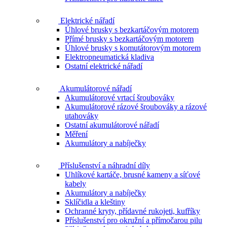
Elektrické nářadí
Úhlové brusky s bezkartáčovým motorem
Přímé brusky s bezkartáčovým motorem
Úhlové brusky s komutátorovým motorem
Elektropneumatická kladiva
Ostatní elektrické nářadí
Akumulátorové nářadí
Akumulátorové vrtací šroubováky
Akumulátorové rázové šroubováky a rázové
utahováky
Ostatní akumulátorové nářadí
Měření
Akumulátory a nabíječky
Příslušenství a náhradní díly
Uhlíkové kartáče, brusné kameny a síťové
kabely
Akumulátory a nabíječky
Sklíčidla a kleštiny
Ochranné kryty, přídavné rukojeti, kufříky
Příslušenství pro okružní a přímočarou pilu