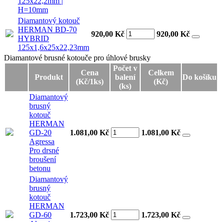
125x22,2mm |
H=10mm
Diamantový kotouč
HERMAN BD-70
920,00 Kč
920,00
Kč
HYBRID
125x1,6x25x22,23mm
Diamantové brusné kotouče pro úhlové brusky
Diamantové brusné kotouče pro úhlové brusky
Počet v
Cena
Celkem
Produkt
balení
Do košíku
(Kč/1ks)
(Kč)
(ks)
Diamantový
brusný
kotouč
HERMAN
GD-20
1.081,00 Kč
1.081,00
Kč
Agressa
Pro drsné
broušení
betonu
Diamantový
brusný
kotouč
HERMAN
GD-60
1.723,00 Kč
1.723,00
Kč