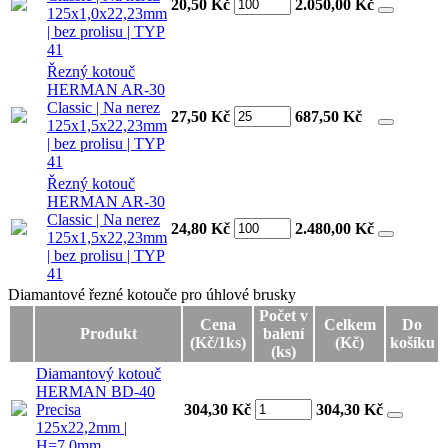
20,50 Kč
2.050,00
Kč
125x1,0x22,23mm
| bez prolisu | TYP
41
Řezný kotouč
HERMAN AR-30
Classic | Na nerez
27,50 Kč
687,50
Kč
125x1,5x22,23mm
| bez prolisu | TYP
41
Řezný kotouč
HERMAN AR-30
Classic | Na nerez
24,80 Kč
2.480,00
Kč
125x1,5x22,23mm
| bez prolisu | TYP
41
Diamantové řezné kotouče pro úhlové brusky
Diamantové řezné kotouče pro úhlové brusky
Počet v
Cena
Celkem
Do
Produkt
balení
(Kč/1ks)
(Kč)
košíku
(ks)
Diamantový kotouč
HERMAN BD-40
Precisa
304,30 Kč
304,30
Kč
125x22,2mm |
H=7,0mm