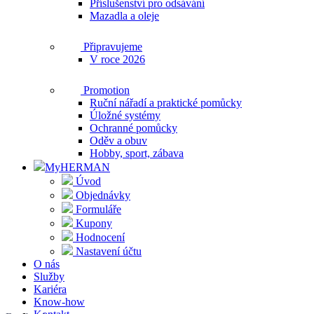
Příslušenství pro odsávání
Mazadla a oleje
Připravujeme
V roce 2026
Promotion
Ruční nářadí a praktické pomůcky
Úložné systémy
Ochranné pomůcky
Oděv a obuv
Hobby, sport, zábava
MyHERMAN
Úvod
Objednávky
Formuláře
Kupony
Hodnocení
Nastavení účtu
O nás
Služby
Kariéra
Know-how