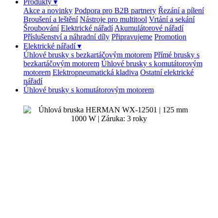
Produkty
▾
Akce a novinky
Podpora pro B2B partnery
Řezání a pílení
Broušení a leštění
Nástroje pro multitool
Vrtání a sekání
Šroubování
Elektrické nářadí
Akumulátorové nářadí
Příslušenství a náhradní díly
Připravujeme
Promotion
Elektrické nářadí
▾
Úhlové brusky s bezkartáčovým motorem
Přímé brusky s
bezkartáčovým motorem
Úhlové brusky s komutátorovým
motorem
Elektropneumatická kladiva
Ostatní elektrické
nářadí
Úhlové brusky s komutátorovým motorem