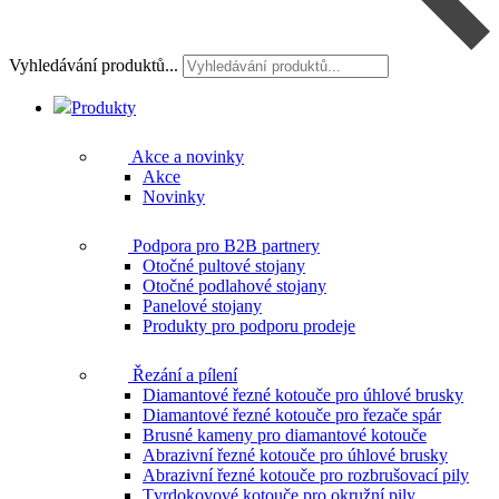
Vyhledávání produktů...
Produkty
Akce a novinky
Akce
Novinky
Podpora pro B2B partnery
Otočné pultové stojany
Otočné podlahové stojany
Panelové stojany
Produkty pro podporu prodeje
Řezání a pílení
Diamantové řezné kotouče pro úhlové brusky
Diamantové řezné kotouče pro řezače spár
Brusné kameny pro diamantové kotouče
Abrazivní řezné kotouče pro úhlové brusky
Abrazivní řezné kotouče pro rozbrušovací pily
Tvrdokovové kotouče pro okružní pily