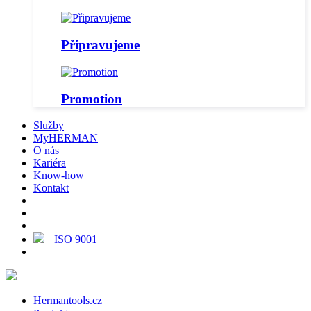
Připravujeme
Promotion
Služby
MyHERMAN
O nás
Kariéra
Know-how
Kontakt
ISO 9001
Hermantools.cz