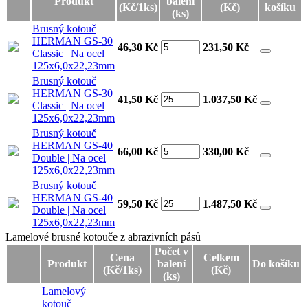
Produkt
balení
(Kč/1ks)
(Kč)
košíku
(ks)
Brusný kotouč
HERMAN GS-30
46,30 Kč
231,50
Kč
Classic | Na ocel
125x6,0x22,23mm
Brusný kotouč
HERMAN GS-30
41,50 Kč
1.037,50
Kč
Classic | Na ocel
125x6,0x22,23mm
Brusný kotouč
HERMAN GS-40
66,00 Kč
330,00
Kč
Double | Na ocel
125x6,0x22,23mm
Brusný kotouč
HERMAN GS-40
59,50 Kč
1.487,50
Kč
Double | Na ocel
125x6,0x22,23mm
Lamelové brusné kotouče z abrazivních pásů
Lamelové brusné kotouče z abrazivních pásů
Počet v
Cena
Celkem
Produkt
balení
Do košíku
(Kč/1ks)
(Kč)
(ks)
Lamelový
kotouč