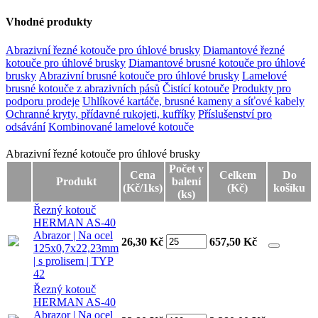
Vhodné produkty
Abrazivní řezné kotouče pro úhlové brusky
Diamantové řezné
kotouče pro úhlové brusky
Diamantové brusné kotouče pro úhlové
brusky
Abrazivní brusné kotouče pro úhlové brusky
Lamelové
brusné kotouče z abrazivních pásů
Čistící kotouče
Produkty pro
podporu prodeje
Uhlíkové kartáče, brusné kameny a síťové kabely
Ochranné kryty, přídavné rukojeti, kufříky
Příslušenství pro
odsávání
Kombinované lamelové kotouče
Abrazivní řezné kotouče pro úhlové brusky
Abrazivní řezné kotouče pro úhlové brusky
Počet v
Cena
Celkem
Do
Produkt
balení
(Kč/1ks)
(Kč)
košíku
(ks)
Řezný kotouč
HERMAN AS-40
Abrazor | Na ocel
26,30 Kč
657,50
Kč
125x0,7x22,23mm
| s prolisem | TYP
42
Řezný kotouč
HERMAN AS-40
Abrazor | Na ocel