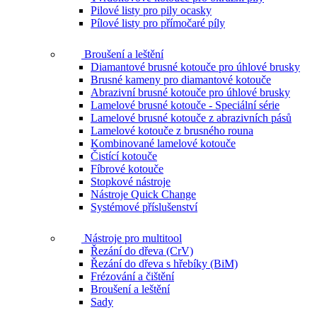
Pilové listy pro pily ocasky
Pílové listy pro přímočaré píly
Broušení a leštění
Diamantové brusné kotouče pro úhlové brusky
Brusné kameny pro diamantové kotouče
Abrazivní brusné kotouče pro úhlové brusky
Lamelové brusné kotouče - Speciální série
Lamelové brusné kotouče z abrazivních pásů
Lamelové kotouče z brusného rouna
Kombinované lamelové kotouče
Čistící kotouče
Fíbrové kotouče
Stopkové nástroje
Nástroje Quick Change
Systémové příslušenství
Nástroje pro multitool
Řezání do dřeva (CrV)
Řezání do dřeva s hřebíky (BiM)
Frézování a čištění
Broušení a leštění
Sady