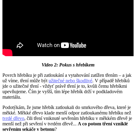
Video 2: Pokus s hřebíkem
Povrch hřebíku je při zatloukání a vytahování zatížen třením – a jak
už víme, tření může být
užitečné nebo škodlivé
. V případě hřebíků
jde o užitečné tření - vždyť právě tření je to, kvůli čemu hřebíkmi
upevňujeme. Čím je vyšší, tím lépe hřebík drží v podkladovém
materiálu.
Podotýkám, že jsme hřebík zatloukali do smrkového dřeva, které je
měkké. Měkké dřevo klade menší odpor zatloukanému hřebíku než
tvrdé dřevo
, čili tření vniknuté sevřením hřebíku v měkkém dřevě je
menší než při sevření v tvrdém dřevě...
A co potom tření vzniklé
sevřením sekáče v betonu
?