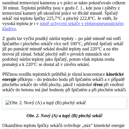
nasnímal termovizní kamerou a v práci se takto pokračovalo celkem
30 minut. Teplotní průběhy jsou v grafu č. 1., kde jsou i záběry z
termovizní kamery při ukončení práce ve třicáté minutě. Špičatý
sekáč má teplotu špičky 225,7°C a plochý 222,8°C. Je vidět, že
vysoká teplota je i v
místě uchycení sekáče v elektropneumatickém
kladivu
.
Z grafu lze vyčíst prudký nárůst teploty – po páté minutě má ostří
špičatého i plochého sekáče více než 100°C, přičemž špičatý sekáč
již po patnácté minutě sekání dosáhl teploty nad 220°C a na této
úrovni již zůstal. Sekáč plochý měl v prvních minutách sice
podobný nárůst teploty jako špičatý, potom však teplota rostla
pomaleji a k 220°C se dostal až v závěru sekání.
Příčinou rozdílu teplotních průběhů je různá koncentrace
kinetické
energie
příklepu – do jednoho bodu při špičatém sekáči a v případě
plochého sekáče do větší plochy, jakož i následné
tření
při vnoření
sekáče do betonu má jiné hodnoty při špičatém a při plochém sekáči.
Obr. 2. Nový (A) a tupý (B) plochý sekáč
Okamžitou teplotu špičky sekáčů ovlivňuje „mix“ kinetické energie