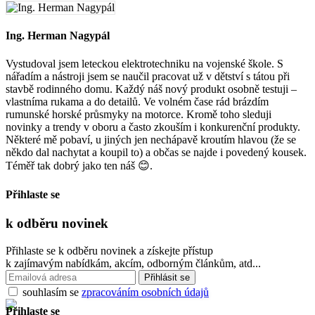
Ing. Herman Nagypál
Vystudoval jsem leteckou elektrotechniku ​​na vojenské škole. S
nářadím a nástroji jsem se naučil pracovat už v dětství s tátou při
stavbě rodinného domu. Každý náš nový produkt osobně testuji –
vlastníma rukama a do detailů. Ve volném čase rád brázdím
rumunské horské průsmyky na motorce. Kromě toho sleduji
novinky a trendy v oboru a často zkouším i konkurenční produkty.
Některé mě pobaví, u jiných jen nechápavě kroutím hlavou (že se
někdo dal nachytat a koupil to) a občas se najde i povedený kousek.
Téměř tak dobrý jako ten náš 😊.
Přihlaste se
k odběru
novinek
Přihlaste se k odběru novinek a získejte přístup
k zajímavým nabídkám, akcím, odborným článkům, atd...
souhlasím se
zpracováním osobních údajů
Přihlaste se