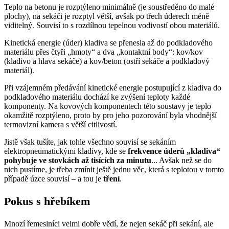
Teplo na betonu je rozptýleno minimálně (je soustředěno do malé
plochy), na sekáči je rozptyl větší, avšak po třech úderech méně
viditelný. Souvisí to s rozdílnou tepelnou vodivostí obou materiálů.
Kinetická energie (úder) kladiva se přenesla až do podkladového
materiálu přes čtyři „hmoty“ a dva „kontaktní body“: kov/kov
(kladivo a hlava sekáče) a kov/beton (ostří sekáče a podkladový
materiál).
Při vzájemném předávání kinetické energie postupující z kladiva do
podkladového materiálu dochází ke zvýšení teploty každé
komponenty. Na kovových komponentech této soustavy je teplo
okamžitě rozptýleno, proto by pro jeho pozorování byla vhodnější
termovizní kamera s větší citlivostí.
Jistě však tušíte, jak tohle všechno souvisí se sekáním
elektropneumatickými kladivy, kde se
frekvence úderů „kladiva“
pohybuje ve stovkách až tisících za minutu
... Avšak než se do
nich pustíme, je třeba zmínit ještě jednu věc, která s teplotou v tomto
případě úzce souvisí – a tou je
tření
.
Pokus s hřebíkem
Mnozí řemeslníci velmi dobře vědí, že nejen sekáč při sekání, ale