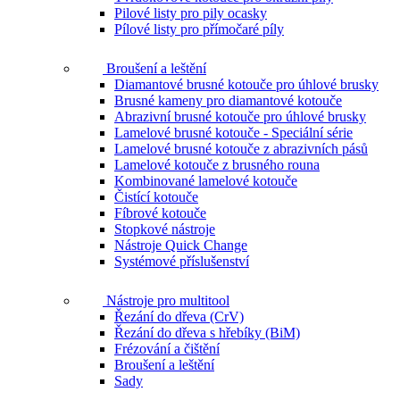
Pilové listy pro pily ocasky
Pílové listy pro přímočaré píly
Broušení a leštění
Diamantové brusné kotouče pro úhlové brusky
Brusné kameny pro diamantové kotouče
Abrazivní brusné kotouče pro úhlové brusky
Lamelové brusné kotouče - Speciální série
Lamelové brusné kotouče z abrazivních pásů
Lamelové kotouče z brusného rouna
Kombinované lamelové kotouče
Čistící kotouče
Fíbrové kotouče
Stopkové nástroje
Nástroje Quick Change
Systémové příslušenství
Nástroje pro multitool
Řezání do dřeva (CrV)
Řezání do dřeva s hřebíky (BiM)
Frézování a čištění
Broušení a leštění
Sady