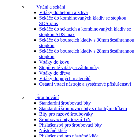
Vrtání a sekání
Vrtáky do betonu a zdiva
Sekáče do kombinovaných kladiv se stopkou
SDS-plus
Sekáče do sekacích a kombinovaných kladiv se
stopkou SDS-max
Sekáče do bouracích kladiv s 30mm šestihrannou
stopkou
Sekáče do bouracích kladiv s 28mm šestihrannou
stopkou
Vrtáky do kovu
Stupňovité vrtáky a záhlubníky
Vrtáky do dřeva
Vrtáky do jiných materiálů
Ostatní vrtací nástroje a systémové příslušenství
Šroubování
Standardní šroubovací bity
Standardní šroubovací bity s dlouhým dříkem
Bity pro rázové šroubováky
Šroubovací bity torzní TiN
Příslušenství pro šroubovací bity
Nástrčné klíče
Příslušenství pro nástrčné klíče