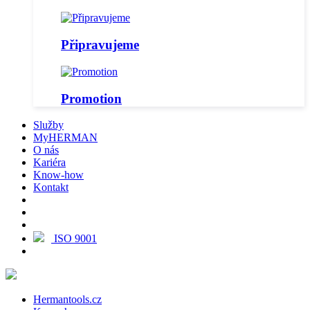
Připravujeme
Promotion
Služby
MyHERMAN
O nás
Kariéra
Know-how
Kontakt
ISO 9001
Hermantools.cz