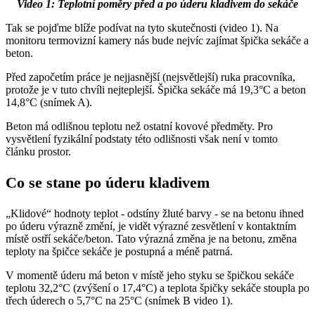
Video 1: Teplotní poměry před a po úderu kladivem do sekáče
Tak se pojďme blíže podívat na tyto skutečnosti (video 1). Na
monitoru termovizní kamery nás bude nejvíc zajímat špička sekáče a
beton.
Před započetím práce je nejjasnější (nejsvětlejší) ruka pracovníka,
protože je v tuto chvíli nejteplejší. Špička sekáče má 19,3°C a beton
14,8°C (snímek A).
Beton má odlišnou teplotu než ostatní kovové předměty. Pro
vysvětlení fyzikální podstaty této odlišnosti však není v tomto
článku prostor.
Co se stane po úderu kladivem
„Klidové“ hodnoty teplot - odstíny žluté barvy - se na betonu ihned
po úderu výrazně změní, je vidět výrazné zesvětlení v kontaktním
místě ostří sekáče/beton. Tato výrazná změna je na betonu, změna
teploty na špičce sekáče je postupná a méně patrná.
V momentě úderu má beton v místě jeho styku se špičkou sekáče
teplotu 32,2°C (zvýšení o 17,4°C) a teplota špičky sekáče stoupla po
třech úderech o 5,7°C na 25°C (snímek B video 1).