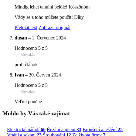
Mindig lehet tanulni belőle! Köszönöm
Vždy se z toho můžete poučit! Díky
Přeložit text
Zobrazit originál
dusan
–
1. Červenec 2024
Hodnoceno
5
z 5
Slovakia
profi článok
Ivan
–
30. Červen 2024
Hodnoceno
5
z 5
Slovakia
Veľmi poučné
Mohlo by Vás také zajímat
Elektrické nářadí
66
Řezání a pílení
33
Broušení a leštění
25
Vrtání a sekání
23
Šroubování
12
Ze života firmy
7