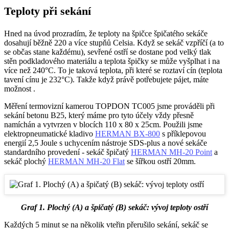
Teploty při sekání
Hned na úvod prozradím, že teploty na špičce špičatého sekáče
dosahují běžně 220 a více stupňů Celsia. Když se sekáč vzpříčí (a to
se občas stane každému), sevřené ostří se dostane pod velký tlak
stěn podkladového materiálu a teplota špičky se může vyšplhat i na
více než 240°C. To je taková teplota, při které se roztaví cín (teplota
tavení cínu je 232°C). Takže když právě potřebujete pájet, máte
možnost
.
Měření termovizní kamerou TOPDON TC005 jsme prováděli při
sekání betonu B25, který máme pro tyto účely vždy přesně
namíchán a vytvrzen v blocích 110 x 80 x 25cm. Použili jsme
elektropneumatické kladivo
HERMAN BX-800
s příklepovou
energií 2,5 Joule s uchycením nástroje SDS-plus a nové sekáče
standardního provedení - sekáč špičatý
HERMAN MH-20 Point
a
sekáč plochý
HERMAN MH-20 Flat
se šířkou ostří 20mm.
Graf 1. Plochý (A) a špičatý (B) sekáč: vývoj teploty ostří
Každých 5 minut se na několik vteřin přerušilo sekání, sekáč se