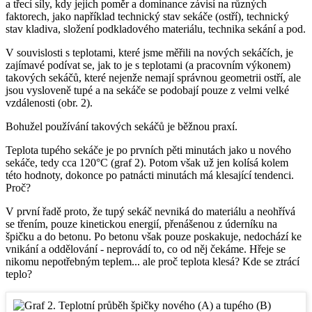
a třecí síly, kdy jejich poměr a dominance závisí na různých
faktorech, jako například technický stav sekáče (ostří), technický
stav kladiva, složení podkladového materiálu, technika sekání a pod.
V souvislosti s teplotami, které jsme měřili na nových sekáčích, je
zajímavé podívat se, jak to je s teplotami (a pracovním výkonem)
takových sekáčů, které nejenže nemají správnou geometrii ostří, ale
jsou vysloveně tupé a na sekáče se podobají pouze z velmi velké
vzdálenosti (obr. 2).
Bohužel používání takových sekáčů je běžnou praxí.
Teplota tupého sekáče je po prvních pěti minutách jako u nového
sekáče, tedy cca 120°C (graf 2). Potom však už jen kolísá kolem
této hodnoty, dokonce po patnácti minutách má klesající tendenci.
Proč?
V první řadě proto, že tupý sekáč nevniká do materiálu a neohřívá
se třením, pouze kinetickou energií, přenášenou z úderníku na
špičku a do betonu. Po betonu však pouze poskakuje, nedochází ke
vnikání a oddělování - neprovádí to, co od něj čekáme. Hřeje se
nikomu nepotřebným teplem... ale proč teplota klesá? Kde se ztrácí
teplo?