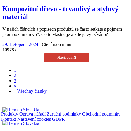
Kompozitní dřevo - trvanlivý a stylový
materiál
V našich článcích a popisech produktů se často setkáte s pojmem
„kompozitní dřevo“. Co to vlastně je a kde je využíváno?
29. Listopadu 2024
Čtení na 6 minut
10978x
Načíst další
1
2
3
»
Všechny články
Produkty
Oprava nářadí
Záruční podmínky
Obchodní podmínky
Kontakt
Nastavení cookies
GDPR