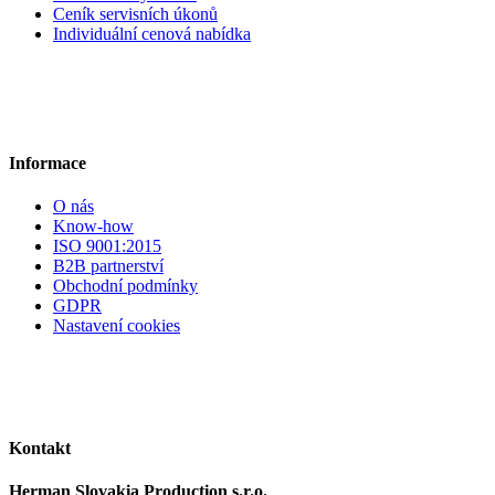
Ceník servisních úkonů
Individuální cenová nabídka
Informace
O nás
Know-how
ISO 9001:2015
B2B partnerství
Obchodní podmínky
GDPR
Nastavení cookies
Kontakt
Herman Slovakia Production s.r.o.