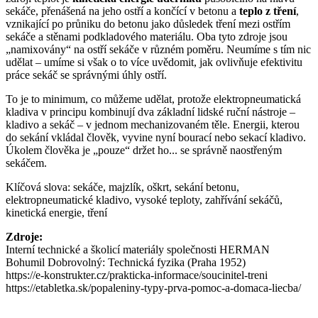
sekáče, přenášená na jeho ostří a končící v betonu a
teplo z tření
,
vznikající po průniku do betonu jako důsledek tření mezi ostřím
sekáče a stěnami podkladového materiálu. Oba tyto zdroje jsou
„namixovány“ na ostří sekáče v různém poměru. Neumíme s tím nic
udělat – umíme si však o to více uvědomit, jak ovlivňuje efektivitu
práce sekáč se správnými úhly ostří.
To je to minimum, co můžeme udělat, protože elektropneumatická
kladiva v principu kombinují dva základní lidské ruční nástroje –
kladivo a sekáč – v jednom mechanizovaném těle. Energii, kterou
do sekání vkládal člověk, vyvine nyní bourací nebo sekací kladivo.
Úkolem člověka je „pouze“ držet ho... se správně naostřeným
sekáčem.
Klíčová slova: sekáče, majzlík, oškrt, sekání betonu,
elektropneumatické kladivo, vysoké teploty, zahřívání sekáčů,
kinetická energie, tření
Zdroje:
Interní technické a školicí materiály společnosti HERMAN
Bohumil Dobrovolný: Technická fyzika (Praha 1952)
https://e-konstrukter.cz/prakticka-informace/soucinitel-treni
https://etabletka.sk/popaleniny-typy-prva-pomoc-a-domaca-liecba/