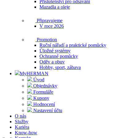
Příslušenství pro odsávání
Mazadla a oleje
Připravujeme
V roce 2026
Promotion
Ruční nářadí a praktické pomůcky
Úložné systémy
Ochranné pomůcky
Oděv a obuv
Hobby, sport, zábava
MyHERMAN
Úvod
Objednávky
Formuláře
Kupony
Hodnocení
Nastavení účtu
O nás
Služby
Kariéra
Know-how