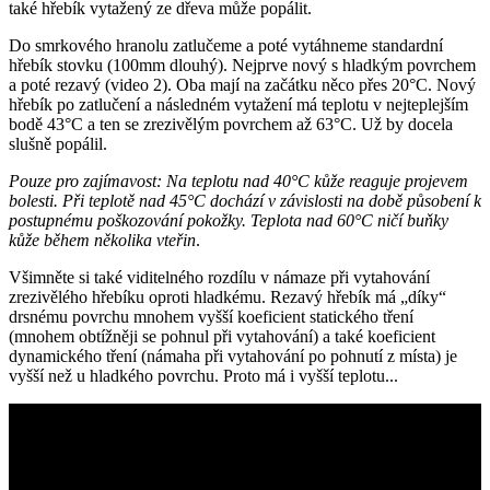
také hřebík vytažený ze dřeva může popálit.
Do smrkového hranolu zatlučeme a poté vytáhneme standardní
hřebík stovku (100mm dlouhý). Nejprve nový s hladkým povrchem
a poté rezavý (video 2). Oba mají na začátku něco přes 20°C. Nový
hřebík po zatlučení a následném vytažení má teplotu v nejteplejším
bodě 43°C a ten se zrezivělým povrchem až 63°C. Už by docela
slušně popálil.
Pouze pro zajímavost: Na teplotu nad 40°C kůže reaguje projevem
bolesti. Při teplotě nad 45°C dochází v závislosti na době působení k
postupnému poškozování pokožky. Teplota nad 60°C ničí buňky
kůže během několika vteřin
.
Všimněte si také viditelného rozdílu v námaze při vytahování
zrezivělého hřebíku oproti hladkému. Rezavý hřebík má „díky“
drsnému povrchu mnohem vyšší koeficient statického tření
(mnohem obtížněji se pohnul při vytahování) a také koeficient
dynamického tření (námaha při vytahování po pohnutí z místa) je
vyšší než u hladkého povrchu. Proto má i vyšší teplotu...