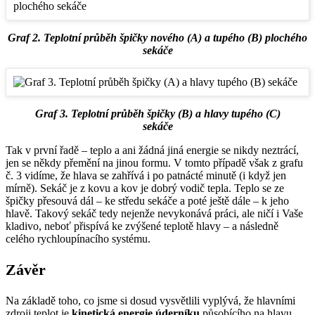
Graf 2. Teplotní průběh špičky nového (A) a tupého (B) plochého
sekáče
Graf 3. Teplotní průběh špičky (B) a hlavy tupého (C)
sekáče
Tak v první řadě – teplo a ani žádná jiná energie se nikdy neztrácí,
jen se někdy přemění na jinou formu. V tomto případě však z grafu
č. 3 vidíme, že hlava se zahřívá i po patnácté minutě (i když jen
mírně). Sekáč je z kovu a kov je dobrý vodič tepla. Teplo se ze
špičky přesouvá dál – ke středu sekáče a poté ještě dále – k jeho
hlavě. Takový sekáč tedy nejenže nevykonává práci, ale ničí i Vaše
kladivo, neboť přispívá ke zvýšené teplotě hlavy – a následně
celého rychloupínacího systému.
Závěr
Na základě toho, co jsme si dosud vysvětlili vyplývá, že hlavními
zdroji teplot je
kinetická energie úderníku
působícího na hlavu