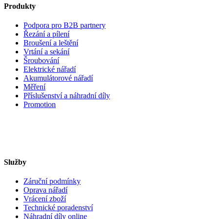
Produkty
Podpora pro B2B partnery
Řezání a pílení
Broušení a leštění
Vrtání a sekání
Šroubování
Elektrické nářadí
Akumulátorové nářadí
Měření
Příslušenství a náhradní díly
Promotion
Služby
Záruční podmínky
Oprava nářadí
Vrácení zboží
Technické poradenství
Náhradní díly online