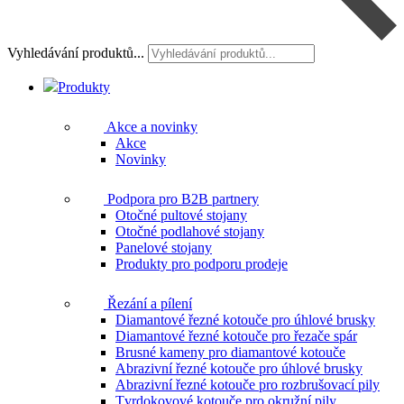
Vyhledávání produktů...
Produkty
Akce a novinky
Akce
Novinky
Podpora pro B2B partnery
Otočné pultové stojany
Otočné podlahové stojany
Panelové stojany
Produkty pro podporu prodeje
Řezání a pílení
Diamantové řezné kotouče pro úhlové brusky
Diamantové řezné kotouče pro řezače spár
Brusné kameny pro diamantové kotouče
Abrazivní řezné kotouče pro úhlové brusky
Abrazivní řezné kotouče pro rozbrušovací pily
Tvrdokovové kotouče pro okružní pily