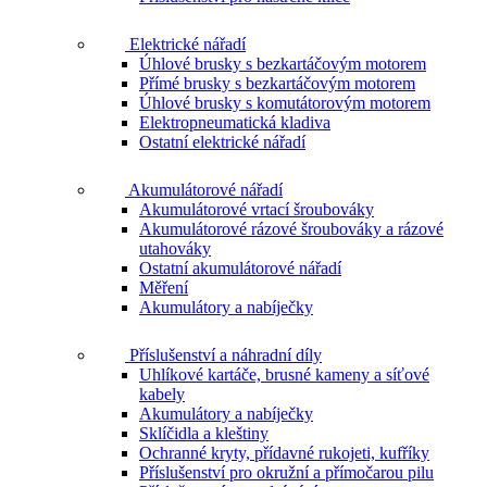
Elektrické nářadí
Úhlové brusky s bezkartáčovým motorem
Přímé brusky s bezkartáčovým motorem
Úhlové brusky s komutátorovým motorem
Elektropneumatická kladiva
Ostatní elektrické nářadí
Akumulátorové nářadí
Akumulátorové vrtací šroubováky
Akumulátorové rázové šroubováky a rázové
utahováky
Ostatní akumulátorové nářadí
Měření
Akumulátory a nabíječky
Příslušenství a náhradní díly
Uhlíkové kartáče, brusné kameny a síťové
kabely
Akumulátory a nabíječky
Sklíčidla a kleštiny
Ochranné kryty, přídavné rukojeti, kufříky
Příslušenství pro okružní a přímočarou pilu