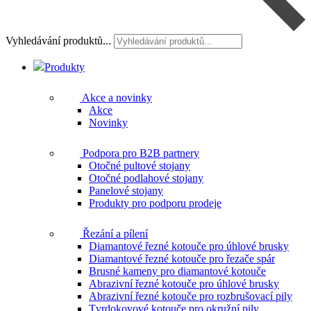
Vyhledávání produktů...
Produkty
Akce a novinky
Akce
Novinky
Podpora pro B2B partnery
Otočné pultové stojany
Otočné podlahové stojany
Panelové stojany
Produkty pro podporu prodeje
Řezání a pílení
Diamantové řezné kotouče pro úhlové brusky
Diamantové řezné kotouče pro řezače spár
Brusné kameny pro diamantové kotouče
Abrazivní řezné kotouče pro úhlové brusky
Abrazivní řezné kotouče pro rozbrušovací pily
Tvrdokovové kotouče pro okružní pily