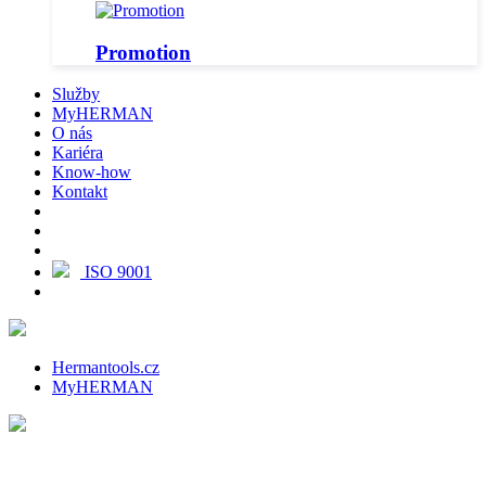
Promotion
Služby
MyHERMAN
O nás
Kariéra
Know-how
Kontakt
ISO 9001
Hermantools.cz
MyHERMAN