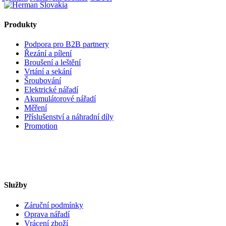
Produkty
Podpora pro B2B partnery
Řezání a pílení
Broušení a leštění
Vrtání a sekání
Šroubování
Elektrické nářadí
Akumulátorové nářadí
Měření
Příslušenství a náhradní díly
Promotion
Služby
Záruční podmínky
Oprava nářadí
Vrácení zboží