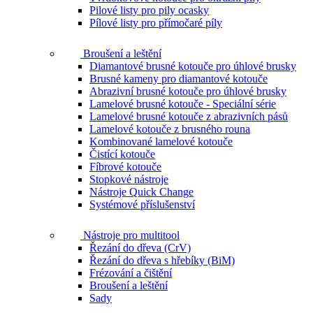
Pilové listy pro pily ocasky
Pílové listy pro přímočaré píly
Broušení a leštění
Diamantové brusné kotouče pro úhlové brusky
Brusné kameny pro diamantové kotouče
Abrazivní brusné kotouče pro úhlové brusky
Lamelové brusné kotouče - Speciální série
Lamelové brusné kotouče z abrazivních pásů
Lamelové kotouče z brusného rouna
Kombinované lamelové kotouče
Čistící kotouče
Fíbrové kotouče
Stopkové nástroje
Nástroje Quick Change
Systémové příslušenství
Nástroje pro multitool
Řezání do dřeva (CrV)
Řezání do dřeva s hřebíky (BiM)
Frézování a čištění
Broušení a leštění
Sady