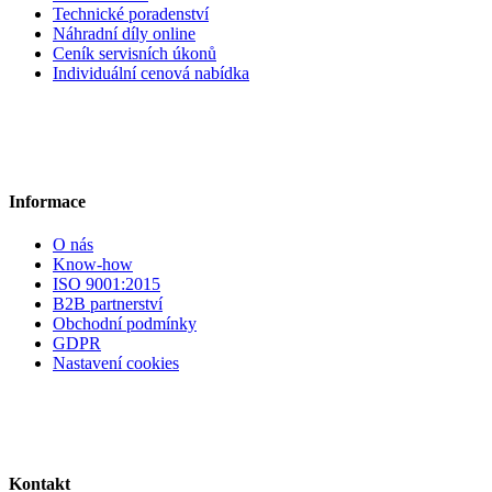
Technické poradenství
Náhradní díly online
Ceník servisních úkonů
Individuální cenová nabídka
Informace
O nás
Know-how
ISO 9001:2015
B2B partnerství
Obchodní podmínky
GDPR
Nastavení cookies
Kontakt