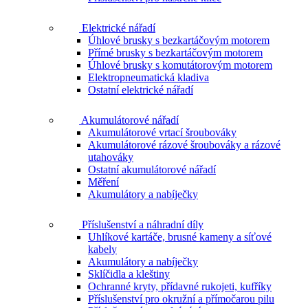
Elektrické nářadí
Úhlové brusky s bezkartáčovým motorem
Přímé brusky s bezkartáčovým motorem
Úhlové brusky s komutátorovým motorem
Elektropneumatická kladiva
Ostatní elektrické nářadí
Akumulátorové nářadí
Akumulátorové vrtací šroubováky
Akumulátorové rázové šroubováky a rázové
utahováky
Ostatní akumulátorové nářadí
Měření
Akumulátory a nabíječky
Příslušenství a náhradní díly
Uhlíkové kartáče, brusné kameny a síťové
kabely
Akumulátory a nabíječky
Sklíčidla a kleštiny
Ochranné kryty, přídavné rukojeti, kufříky
Příslušenství pro okružní a přímočarou pilu