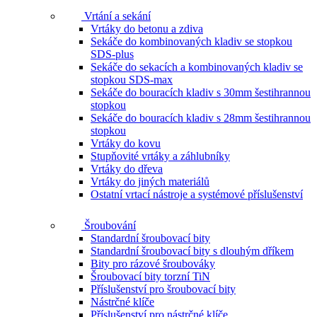
Vrtání a sekání
Vrtáky do betonu a zdiva
Sekáče do kombinovaných kladiv se stopkou
SDS-plus
Sekáče do sekacích a kombinovaných kladiv se
stopkou SDS-max
Sekáče do bouracích kladiv s 30mm šestihrannou
stopkou
Sekáče do bouracích kladiv s 28mm šestihrannou
stopkou
Vrtáky do kovu
Stupňovité vrtáky a záhlubníky
Vrtáky do dřeva
Vrtáky do jiných materiálů
Ostatní vrtací nástroje a systémové příslušenství
Šroubování
Standardní šroubovací bity
Standardní šroubovací bity s dlouhým dříkem
Bity pro rázové šroubováky
Šroubovací bity torzní TiN
Příslušenství pro šroubovací bity
Nástrčné klíče
Příslušenství pro nástrčné klíče