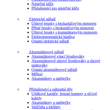
Nástrčné klíče
Příslušenství pro nástrčné klíče
Elektrické nářadí
Úhlové brusky s bezkartáčovým motorem
Přímé brusky s bezkartáčovým motorem
Úhlové brusky s komutátorovým motorem
Elektropneumatická kladiva
Ostatní elektrické nářadí
Akumulátorové nářadí
Akumulátorové vrtací šroubováky
Akumulátorové rázové šroubováky a rázové
utahováky
Ostatní akumulátorové nářadí
Měření
Akumulátory a nabíječky
Příslušenství a náhradní díly
Uhlíkové kartáče, brusné kameny a síťové
kabely
Akumulátory a nabíječky
Sklíčidla a kleštiny