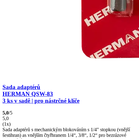
Sada adaptérů
HERMAN QSW-83
3 ks v sadě | pro nástrčné klíče
5,0
/5
5,0
(1x)
Sada adaptérů s mechanickým blokováním s 1/4" stopkou (vnější
šestihran) as vnějším čtyřhranem 1/4“, 3/8“, 1/2“ pro bezrázové