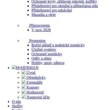
Ochranné kryty, přídavné rukojeti, kufříky
Příslušenství pro okružní a přímočarou pilu
Příslušenství pro odsávání
Mazadla a oleje
Připravujeme
V roce 2026
Promotion
Ruční nářadí a praktické pomůcky
Úložné systémy
Ochranné pomůcky
Oděv a obuv
Hobby, sport, zábava
MyHERMAN
Úvod
Objednávky
Formuláře
Kupony
Hodnocení
Nastavení účtu
O nás
Služby