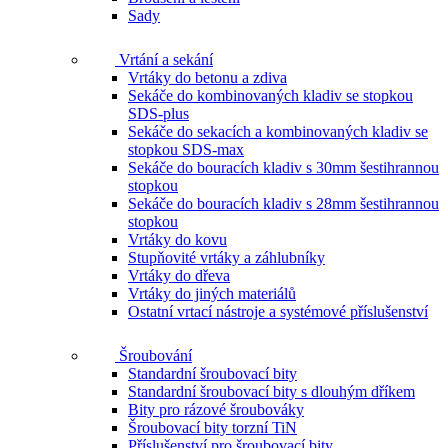
Sady
Vrtání a sekání
Vrtáky do betonu a zdiva
Sekáče do kombinovaných kladiv se stopkou
SDS-plus
Sekáče do sekacích a kombinovaných kladiv se
stopkou SDS-max
Sekáče do bouracích kladiv s 30mm šestihrannou
stopkou
Sekáče do bouracích kladiv s 28mm šestihrannou
stopkou
Vrtáky do kovu
Stupňovité vrtáky a záhlubníky
Vrtáky do dřeva
Vrtáky do jiných materiálů
Ostatní vrtací nástroje a systémové příslušenství
Šroubování
Standardní šroubovací bity
Standardní šroubovací bity s dlouhým dříkem
Bity pro rázové šroubováky
Šroubovací bity torzní TiN
Příslušenství pro šroubovací bity