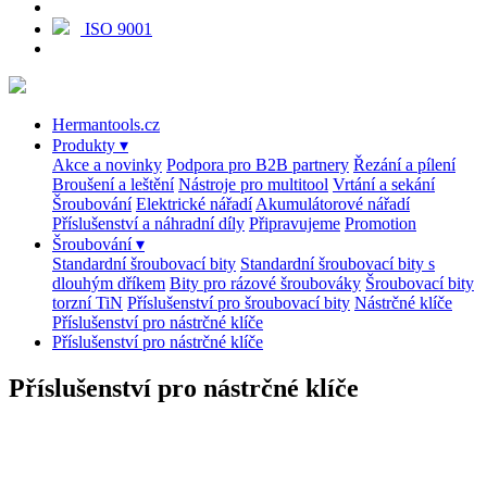
ISO 9001
Hermantools.cz
Produkty
▾
Akce a novinky
Podpora pro B2B partnery
Řezání a pílení
Broušení a leštění
Nástroje pro multitool
Vrtání a sekání
Šroubování
Elektrické nářadí
Akumulátorové nářadí
Příslušenství a náhradní díly
Připravujeme
Promotion
Šroubování
▾
Standardní šroubovací bity
Standardní šroubovací bity s
dlouhým dříkem
Bity pro rázové šroubováky
Šroubovací bity
torzní TiN
Příslušenství pro šroubovací bity
Nástrčné klíče
Příslušenství pro nástrčné klíče
Příslušenství pro nástrčné klíče
Příslušenství pro nástrčné klíče