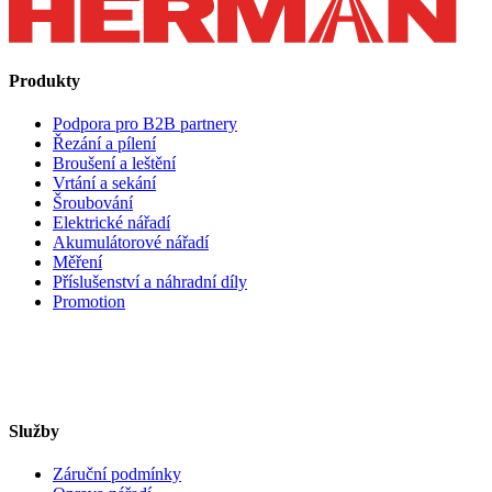
Produkty
Podpora pro B2B partnery
Řezání a pílení
Broušení a leštění
Vrtání a sekání
Šroubování
Elektrické nářadí
Akumulátorové nářadí
Měření
Příslušenství a náhradní díly
Promotion
Služby
Záruční podmínky