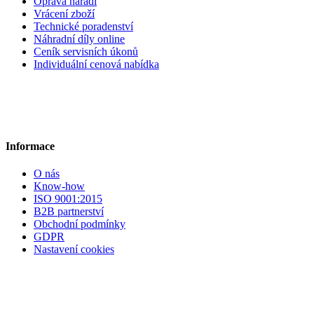
Oprava nářadí
Vrácení zboží
Technické poradenství
Náhradní díly online
Ceník servisních úkonů
Individuální cenová nabídka
Informace
O nás
Know-how
ISO 9001:2015
B2B partnerství
Obchodní podmínky
GDPR
Nastavení cookies