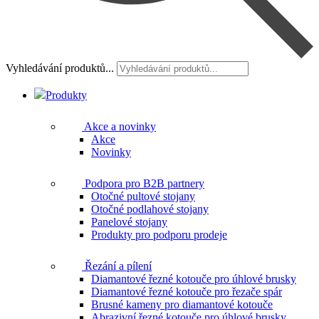
Vyhledávání produktů...
Produkty
Akce a novinky
Akce
Novinky
Podpora pro B2B partnery
Otočné pultové stojany
Otočné podlahové stojany
Panelové stojany
Produkty pro podporu prodeje
Řezání a pílení
Diamantové řezné kotouče pro úhlové brusky
Diamantové řezné kotouče pro řezače spár
Brusné kameny pro diamantové kotouče
Abrazivní řezné kotouče pro úhlové brusky