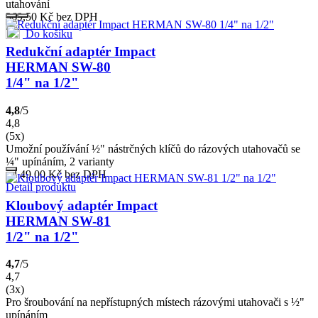
utahování
369,50
Kč
bez DPH
Do košíku
Redukční adaptér Impact
HERMAN SW-80
1/4" na 1/2"
4,8
/5
4,8
(5x)
Umožní používání ½" nástrčných klíčů do rázových utahovačů se
¼" upínáním, 2 varianty
od 49,00
Kč
bez DPH
Detail produktu
Kloubový adaptér Impact
HERMAN SW-81
1/2" na 1/2"
4,7
/5
4,7
(3x)
Pro šroubování na nepřístupných místech rázovými utahovači s ½"
upínáním