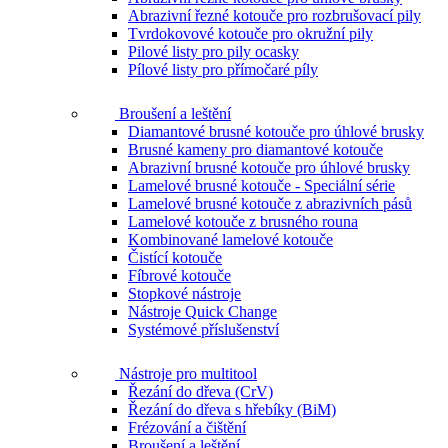
Abrazivní řezné kotouče pro rozbrušovací pily
Tvrdokovové kotouče pro okružní pily
Pilové listy pro pily ocasky
Pílové listy pro přímočaré píly
Broušení a leštění
Diamantové brusné kotouče pro úhlové brusky
Brusné kameny pro diamantové kotouče
Abrazivní brusné kotouče pro úhlové brusky
Lamelové brusné kotouče - Speciální série
Lamelové brusné kotouče z abrazivních pásů
Lamelové kotouče z brusného rouna
Kombinované lamelové kotouče
Čistící kotouče
Fíbrové kotouče
Stopkové nástroje
Nástroje Quick Change
Systémové příslušenství
Nástroje pro multitool
Řezání do dřeva (CrV)
Řezání do dřeva s hřebíky (BiM)
Frézování a čištění
Broušení a leštění