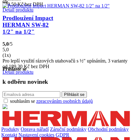
349,50
Kč
bez DPH
Detail produktu
Prodloužení Impact
HERMAN SW-82
1/2" na 1/2"
5,0
/5
5,0
(1x)
Pro lepší využití rázových utahovačů s ½" upínáním, 3 varianty
od 189,30
Kč
bez DPH
Přihlaste se
Detail produktu
k odběru
novinek
souhlasím se
zpracováním osobních údajů
Produkty
Oprava nářadí
Záruční podmínky
Obchodní podmínky
Kontakt
Nastavení cookies
GDPR