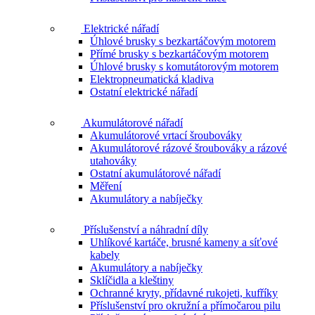
Elektrické nářadí
Úhlové brusky s bezkartáčovým motorem
Přímé brusky s bezkartáčovým motorem
Úhlové brusky s komutátorovým motorem
Elektropneumatická kladiva
Ostatní elektrické nářadí
Akumulátorové nářadí
Akumulátorové vrtací šroubováky
Akumulátorové rázové šroubováky a rázové
utahováky
Ostatní akumulátorové nářadí
Měření
Akumulátory a nabíječky
Příslušenství a náhradní díly
Uhlíkové kartáče, brusné kameny a síťové
kabely
Akumulátory a nabíječky
Sklíčidla a kleštiny
Ochranné kryty, přídavné rukojeti, kufříky
Příslušenství pro okružní a přímočarou pilu