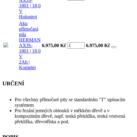
AXJS-
1801 | 18,0
V
Holostroj
Aku
přímočará
pila
HERMAN
AXJS-
6.975,00 Kč
6.975,00
Kč
1801 | 18,0
V
2Ah |
Komplet
URČENÍ
Pro všechny přímočaré pily se standardním "T" upínacím
systémem
Pro řezání jemných oblouků v měkkém dřevě a v
kompozitním dřevě, např. tenká překližka, tenká vrstvená
překližka, dřevotříska a pod.
POPIS