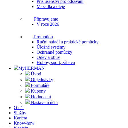
Příslušenství pro odsávání
Mazadla a oleje
Připravujeme
V roce 2026
Promotion
Ruční nářadí a praktické pomůcky
Úložné systémy
Ochranné pomůcky
Oděv a obuv
Hobby, sport, zábava
MyHERMAN
Úvod
Objednávky
Formuláře
Kupony
Hodnocení
Nastavení účtu
O nás
Služby
Kariéra
Know-how