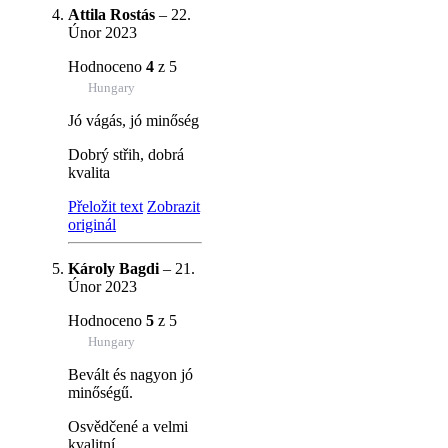
Attila Rostás
–
22.
Únor 2023
Hodnoceno
4
z 5
Hungary
Jó vágás, jó minőség
Dobrý střih, dobrá
kvalita
Přeložit text
Zobrazit
originál
Károly Bagdi
–
21.
Únor 2023
Hodnoceno
5
z 5
Hungary
Bevált és nagyon jó
minőségű.
Osvědčené a velmi
kvalitní.