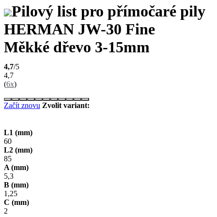
Pilový list pro přímočaré pily
HERMAN JW-30 Fine
Měkké dřevo 3-15mm
4,7
/5
4,7
(
6x
)
Začít znovu
Zvolit variant:
L1 (mm)
60
L2 (mm)
85
A (mm)
5,3
B (mm)
1,25
C (mm)
2