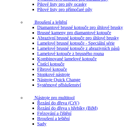
Pilové listy pro pily ocasky
Pílové listy pro přímočaré píly
Broušení a leštění
Diamantové brusné kotouče pro úhlové brusky
Brusné kameny pro diamantové kotouče
Abrazivní brusné kotouče pro úhlové brusky
Lamelové brusné kotouče - Speciální série
Lamelové brusné kotouče z abrazivních pásů
Lamelové kotouče z brusného rouna
Kombinované lamelové kotouče
Čistící kotouče
Fíbrové kotouče
Stopkové nástroje
Nástroje Quick Change
Systémové příslušenství
Nástroje pro multitool
Řezání do dřeva (CrV)
Řezání do dřeva s hřebíky (BiM)
Frézování a čištění
Broušení a leštění
Sady