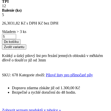
TPI
12
Balenie (ks)
5
26,30
31,82
Kč
s DPH
Kč
bez DPH
Skladem > 3 ks
Do košíku
Zvolit variantu
Krátký a úzký pilový list pro řezání jemných oblouků v měkkém
dřevě o tloušťce již od 3mm
SKU:
678
Kategorie zboží:
Pílové listy pro přímočaré píly
Dopravu zdarma získáte již od 1.300,00 Kč
Bezpečné a rychlé doručení do 48 hodin.
Zobrazit seznam produktů v tabulce »