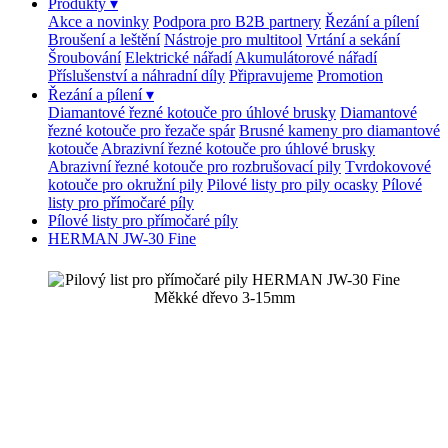
Produkty
▾
Akce a novinky
Podpora pro B2B partnery
Řezání a pílení
Broušení a leštění
Nástroje pro multitool
Vrtání a sekání
Šroubování
Elektrické nářadí
Akumulátorové nářadí
Příslušenství a náhradní díly
Připravujeme
Promotion
Řezání a pílení
▾
Diamantové řezné kotouče pro úhlové brusky
Diamantové
řezné kotouče pro řezače spár
Brusné kameny pro diamantové
kotouče
Abrazivní řezné kotouče pro úhlové brusky
Abrazivní řezné kotouče pro rozbrušovací pily
Tvrdokovové
kotouče pro okružní pily
Pilové listy pro pily ocasky
Pílové
listy pro přímočaré píly
Pílové listy pro přímočaré píly
HERMAN JW-30 Fine