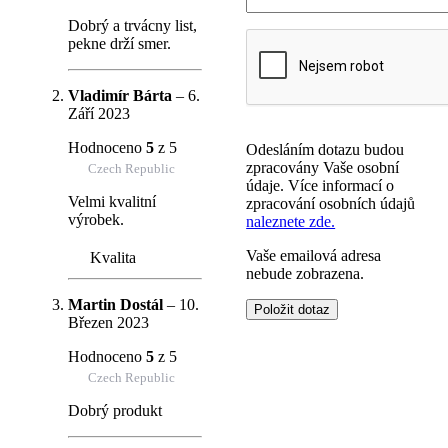
Dobrý a trvácny list,
pekne drží smer.
Vladimír Bárta
–
6.
Září 2023
Hodnoceno
5
z 5
Odesláním dotazu budou
zpracovány Vaše osobní
Czech Republic
údaje. Více informací o
Velmi kvalitní
zpracování osobních údajů
výrobek.
naleznete zde.
Vaše emailová adresa
Kvalita
nebude zobrazena.
Martin Dostál
–
10.
Březen 2023
Hodnoceno
5
z 5
Czech Republic
Dobrý produkt