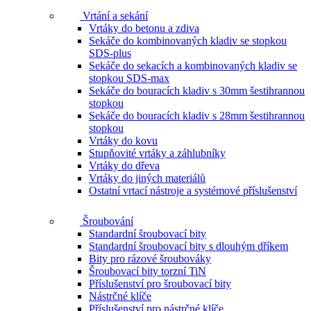
Vrtání a sekání
Vrtáky do betonu a zdiva
Sekáče do kombinovaných kladiv se stopkou
SDS-plus
Sekáče do sekacích a kombinovaných kladiv se
stopkou SDS-max
Sekáče do bouracích kladiv s 30mm šestihrannou
stopkou
Sekáče do bouracích kladiv s 28mm šestihrannou
stopkou
Vrtáky do kovu
Stupňovité vrtáky a záhlubníky
Vrtáky do dřeva
Vrtáky do jiných materiálů
Ostatní vrtací nástroje a systémové příslušenství
Šroubování
Standardní šroubovací bity
Standardní šroubovací bity s dlouhým dříkem
Bity pro rázové šroubováky
Šroubovací bity torzní TiN
Příslušenství pro šroubovací bity
Nástrčné klíče
Příslušenství pro nástrčné klíče