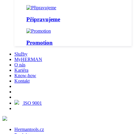
Připravujeme
Promotion
Služby
MyHERMAN
O nás
Kariéra
Know-how
Kontakt
ISO 9001
Hermantools.cz