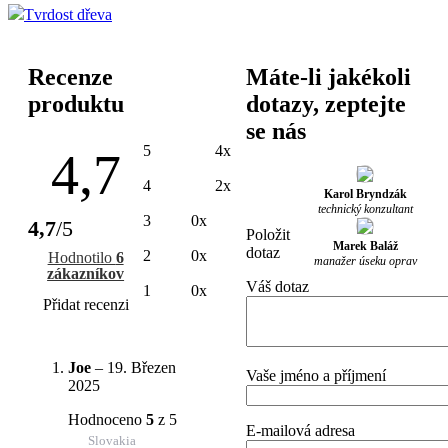
Tvrdost dřeva
Recenze
Máte-li jakékoli
produktu
dotazy, zeptejte
se nás
5
4x
4,7
4
2x
Karol Bryndzák
technický konzultant
3
0x
4,7
/5
Položit
Marek Baláž
dotaz
2
0x
Hodnotilo
6
manažer úseku oprav
zákazníkov
Váš dotaz
1
0x
Přidat recenzi
Joe
–
19. Březen
Vaše jméno a příjmení
2025
Hodnoceno
5
z 5
E-mailová adresa
Slovakia