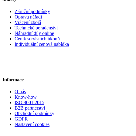
Záruční podmínky
Oprava nářadí
Vrácení zboží
Technické poradenství
Náhradní díly online
Ceník servisních úkonů
Individuální cenová nabídka
Informace
O nás
Know-how
ISO 9001:2015
B2B partnerství
Obchodní podmínky
GDPR
Nastavení cookies