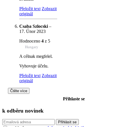
Přeložit text
Zobrazit
originál
Csaba Szlocski
–
17. Únor 2023
Hodnoceno
4
z 5
Hungary
A célnak megfelel.
Vyhovuje účelu.
Přeložit text
Zobrazit
originál
Čtěte více
Přihlaste se
k odběru
novinek