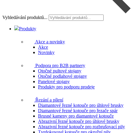
Vyhledávání produktů...
Produkty
Akce a novinky
Akce
Novinky
Podpora pro B2B partnery
Otočné pultové stojany
Otočné podlahové stojany
Panelové stojany
Produkty pro podporu prodeje
Řezání a pílení
Diamantové řezné kotouče pro úhlové brusky
Diamantové řezné kotouče pro řezače spár
Brusné kameny pro diamantové kotouče
Abrazivní řezné kotouče pro úhlové brusky
Abrazivní řezné kotouče pro rozbrušovací pily
Tvrdokovové kotouče pro okružní pily