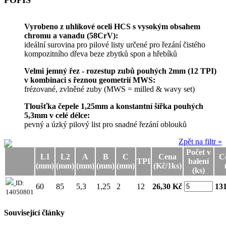
Vyrobeno z uhlíkové oceli HCS s vysokým obsahem
chromu a vanadu (58CrV):
ideální surovina pro pilové listy určené pro řezání čistého
kompozitního dřeva beze zbytků spon a hřebíků
Velmi jemný řez - rozestup zubů pouhých 2mm (12 TPI)
v kombinaci s řeznou geometrií MWS:
frézované, zvlněné zuby (MWS = milled & wavy set)
Tloušťka čepele 1,25mm a konstantní šířka pouhých
5,3mm v celé délce:
pevný a úzký pilový list pro snadné řezání oblouků
Zpět na filtr »
Počet v
L1
L2
A
B
C
Cena
C
TPI
balení
(mm)
(mm)
(mm)
(mm)
(mm)
(Kč/1ks)
(ks)
ID:
60
85
5,3
1,25
2
12
26,30 Kč
131
14050801
Související články