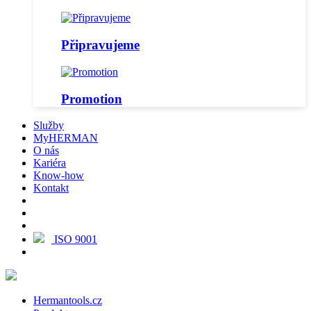
Připravujeme
Promotion
Služby
MyHERMAN
O nás
Kariéra
Know-how
Kontakt
ISO 9001
Hermantools.cz