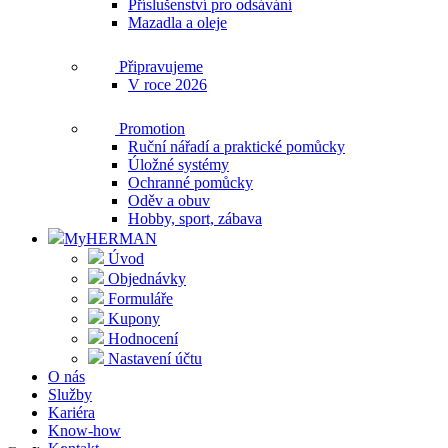
Příslušenství pro odsávání
Mazadla a oleje
Připravujeme
V roce 2026
Promotion
Ruční nářadí a praktické pomůcky
Úložné systémy
Ochranné pomůcky
Oděv a obuv
Hobby, sport, zábava
MyHERMAN
Úvod
Objednávky
Formuláře
Kupony
Hodnocení
Nastavení účtu
O nás
Služby
Kariéra
Know-how