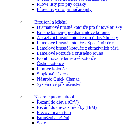
Pilové listy pro pily ocasky
Pílové listy pro přímočaré píly
Broušení a leštění
Diamantové brusné kotouče pro úhlové brusky
Brusné kameny pro diamantové kotouče
Abrazivní brusné kotouče pro úhlové brusky
Lamelové brusné kotouče - Speciální série
Lamelové brusné kotouče z abrazivních pásů
Lamelové kotouče z brusného rouna
Kombinované lamelové kotouče
Čistící kotouče
Fíbrové kotouče
Stopkové nástroje
Nástroje Quick Change
Systémové příslušenství
Nástroje pro multitool
Řezání do dřeva (CrV)
Řezání do dřeva s hřebíky (BiM)
Frézování a čištění
Broušení a leštění
Sady