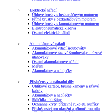
Elektrické nářadí
Úhlové brusky s bezkartáčovým motorem
Přímé brusky s bezkartáčovým motorem
Úhlové brusky s komutátorovým motorem
Elektropneumatická kladiva
Ostatní elektrické nářadí
Akumulátorové nářadí
Akumulátorové vrtací šroubováky
Akumulátorové rázové šroubováky a rázové
utahováky
Ostatní akumulátorové nářadí
Měření
Akumulátory a nabíječky
Příslušenství a náhradní díly
Uhlíkové kartáče, brusné kameny a síťové
kabely
Akumulátory a nabíječky
Sklíčidla a kleštiny
Ochranné kryty, přídavné rukojeti, kufříky
Příslušenství pro okružní a přímočarou pilu