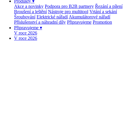
Produkty
▾
Akce a novinky
Podpora pro B2B partnery
Řezání a pílení
Broušení a leštění
Nástroje pro multitool
Vrtání a sekání
Šroubování
Elektrické nářadí
Akumulátorové nářadí
Příslušenství a náhradní díly
Připravujeme
Promotion
Připravujeme
▾
V roce 2026
V roce 2026