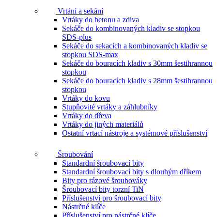
Vrtání a sekání
Vrtáky do betonu a zdiva
Sekáče do kombinovaných kladiv se stopkou
SDS-plus
Sekáče do sekacích a kombinovaných kladiv se
stopkou SDS-max
Sekáče do bouracích kladiv s 30mm šestihrannou
stopkou
Sekáče do bouracích kladiv s 28mm šestihrannou
stopkou
Vrtáky do kovu
Stupňovité vrtáky a záhlubníky
Vrtáky do dřeva
Vrtáky do jiných materiálů
Ostatní vrtací nástroje a systémové příslušenství
Šroubování
Standardní šroubovací bity
Standardní šroubovací bity s dlouhým dříkem
Bity pro rázové šroubováky
Šroubovací bity torzní TiN
Příslušenství pro šroubovací bity
Nástrčné klíče
Příslušenství pro nástrčné klíče