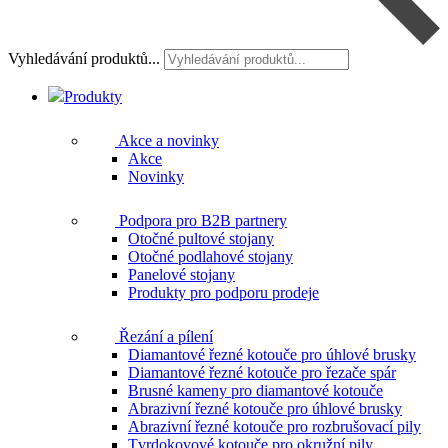
Vyhledávání produktů...
Produkty
Akce a novinky
Akce
Novinky
Podpora pro B2B partnery
Otočné pultové stojany
Otočné podlahové stojany
Panelové stojany
Produkty pro podporu prodeje
Řezání a pílení
Diamantové řezné kotouče pro úhlové brusky
Diamantové řezné kotouče pro řezače spár
Brusné kameny pro diamantové kotouče
Abrazivní řezné kotouče pro úhlové brusky
Abrazivní řezné kotouče pro rozbrušovací pily
Tvrdokovové kotouče pro okružní pily