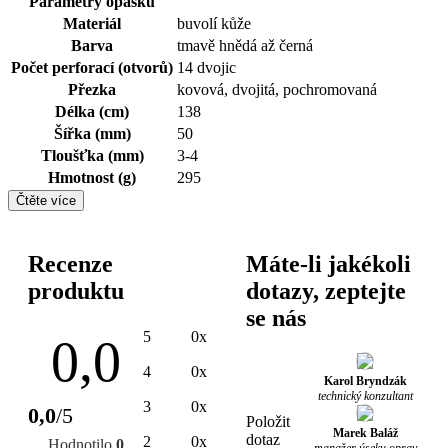
Parametry opasku
Materiál
buvolí kůže
Barva
tmavě hnědá až černá
Počet perforací (otvorů)
14 dvojic
Přezka
kovová, dvojitá, pochromovaná
Délka (cm)
138
Šířka (mm)
50
Tloušťka (mm)
3-4
Hmotnost (g)
295
Čtěte více
Recenze
Máte-li jakékoli
produktu
dotazy, zeptejte
se nás
5
0x
0,0
4
0x
Karol Bryndzák
technický konzultant
3
0x
0,0
/5
Položit
Marek Baláž
dotaz
2
0x
Hodnotilo
0
manažer úseku oprav