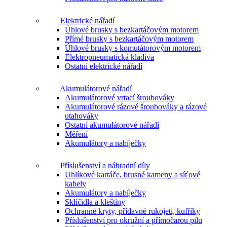
Elektrické nářadí
Úhlové brusky s bezkartáčovým motorem
Přímé brusky s bezkartáčovým motorem
Úhlové brusky s komutátorovým motorem
Elektropneumatická kladiva
Ostatní elektrické nářadí
Akumulátorové nářadí
Akumulátorové vrtací šroubováky
Akumulátorové rázové šroubováky a rázové
utahováky
Ostatní akumulátorové nářadí
Měření
Akumulátory a nabíječky
Příslušenství a náhradní díly
Uhlíkové kartáče, brusné kameny a síťové
kabely
Akumulátory a nabíječky
Sklíčidla a kleštiny
Ochranné kryty, přídavné rukojeti, kufříky
Příslušenství pro okružní a přímočarou pilu