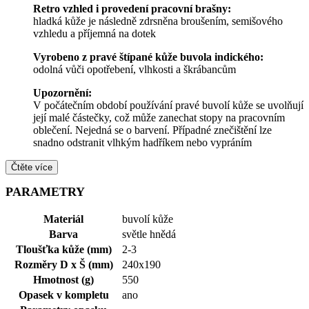
Retro vzhled i provedení pracovní brašny:
hladká kůže je následně zdrsněna broušením, semišového
vzhledu a příjemná na dotek
Vyrobeno z pravé štípané kůže buvola indického:
odolná vůči opotřebení, vlhkosti a škrábancům
Upozornění:
V počátečním období používání pravé buvolí kůže se uvolňují
její malé částečky, což může zanechat stopy na pracovním
oblečení. Nejedná se o barvení. Případné znečištění lze
snadno odstranit vlhkým hadříkem nebo vypráním
Čtěte více
PARAMETRY
Materiál
buvolí kůže
Barva
světle hnědá
Tloušťka kůže (mm)
2-3
Rozměry D x Š (mm)
240x190
Hmotnost (g)
550
Opasek v kompletu
ano