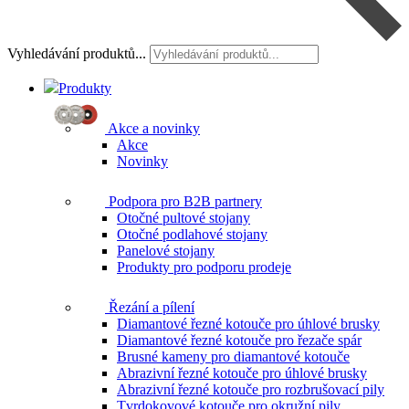
Vyhledávání produktů...
Produkty
Akce a novinky
Akce
Novinky
Podpora pro B2B partnery
Otočné pultové stojany
Otočné podlahové stojany
Panelové stojany
Produkty pro podporu prodeje
Řezání a pílení
Diamantové řezné kotouče pro úhlové brusky
Diamantové řezné kotouče pro řezače spár
Brusné kameny pro diamantové kotouče
Abrazivní řezné kotouče pro úhlové brusky
Abrazivní řezné kotouče pro rozbrušovací pily
Tvrdokovové kotouče pro okružní pily