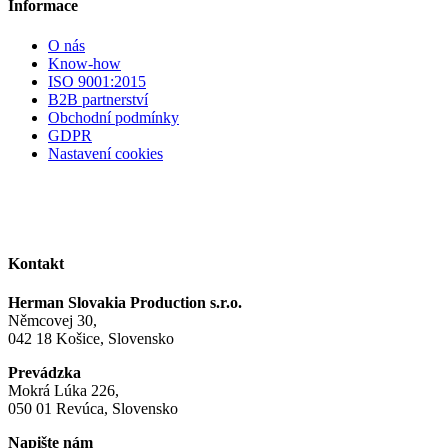
Informace
O nás
Know-how
ISO 9001:2015
B2B partnerství
Obchodní podmínky
GDPR
Nastavení cookies
Kontakt
Herman Slovakia Production s.r.o.
Němcovej 30,
042 18 Košice, Slovensko
Prevádzka
Mokrá Lúka 226,
050 01 Revúca, Slovensko
Napište nám