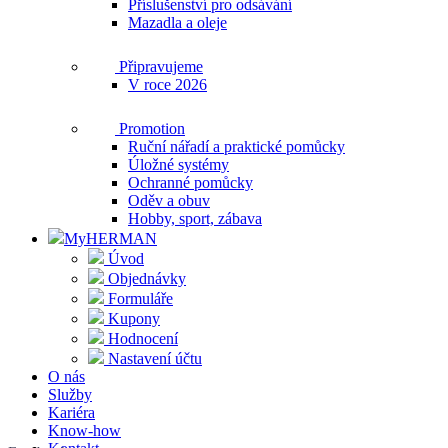
Příslušenství pro odsávání
Mazadla a oleje
Připravujeme
V roce 2026
Promotion
Ruční nářadí a praktické pomůcky
Úložné systémy
Ochranné pomůcky
Oděv a obuv
Hobby, sport, zábava
MyHERMAN
Úvod
Objednávky
Formuláře
Kupony
Hodnocení
Nastavení účtu
O nás
Služby
Kariéra
Know-how