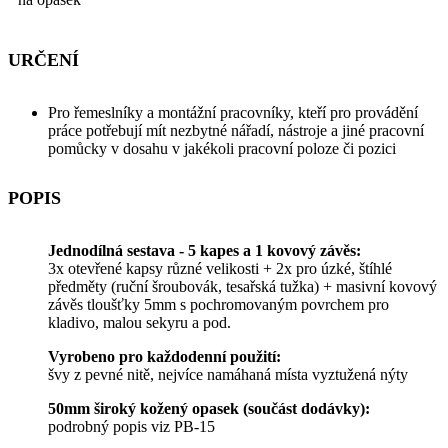
URČENÍ
Pro řemeslníky a montážní pracovníky, kteří pro provádění
práce potřebují mít nezbytné nářadí, nástroje a jiné pracovní
pomůcky v dosahu v jakékoli pracovní poloze či pozici
POPIS
Jednodílná sestava - 5 kapes a 1 kovový závěs:
3x otevřené kapsy různé velikosti + 2x pro úzké, štíhlé
předměty (ruční šroubovák, tesařská tužka) + masivní kovový
závěs tloušťky 5mm s pochromovaným povrchem pro
kladivo, malou sekyru a pod.
Vyrobeno pro každodenní použití:
švy z pevné nitě, nejvíce namáhaná místa vyztužená nýty
50mm široký kožený opasek (součást dodávky):
podrobný popis viz PB-15