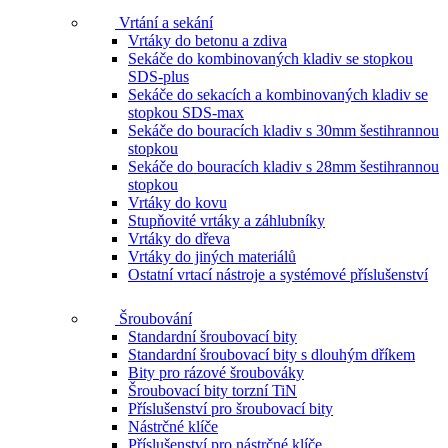
Vrtání a sekání
Vrtáky do betonu a zdiva
Sekáče do kombinovaných kladiv se stopkou
SDS-plus
Sekáče do sekacích a kombinovaných kladiv se
stopkou SDS-max
Sekáče do bouracích kladiv s 30mm šestihrannou
stopkou
Sekáče do bouracích kladiv s 28mm šestihrannou
stopkou
Vrtáky do kovu
Stupňovité vrtáky a záhlubníky
Vrtáky do dřeva
Vrtáky do jiných materiálů
Ostatní vrtací nástroje a systémové příslušenství
Šroubování
Standardní šroubovací bity
Standardní šroubovací bity s dlouhým dříkem
Bity pro rázové šroubováky
Šroubovací bity torzní TiN
Příslušenství pro šroubovací bity
Nástrčné klíče
Příslušenství pro nástrčné klíče