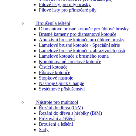
Pilové listy pro pily ocasky
Pílové listy pro přímočaré píly
Broušení a leštění
Diamantové brusné kotouče pro úhlové brusky
Brusné kameny pro diamantové kotouče
Abrazivní brusné kotouče pro úhlové brusky
Lamelové brusné kotouče - Speciální série
Lamelové brusné kotouče z abrazivních pásů
Lamelové kotouče z brusného rouna
Kombinované lamelové kotouče
Čistící kotouče
Fíbrové kotouče
Stopkové nástroje
Nástroje Quick Change
Systémové příslušenství
Nástroje pro multitool
Řezání do dřeva (CrV)
Řezání do dřeva s hřebíky (BiM)
Frézování a čištění
Broušení a leštění
Sady