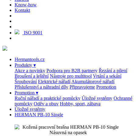
Know-how
Kontakt
ISO 9001
Hermantools.cz
Produkty
▾
Akce a novinky
Podpora pro B2B partnery
Řezání a pílení
Broušení a leštění
Nástroje pro multitool
Vrtání a sekání
Šroubování
Elektrické nářadí
Akumulátorové nářadí
Příslušenství a náhradní díly
Připravujeme
Promotion
Promotion
▾
Ruční nářadí a praktické pomůcky
Úložné systémy
Ochranné
pomůcky
Oděv a obuv
Hobby, sport, zábava
Úložné systémy
HERMAN PB-10 Single