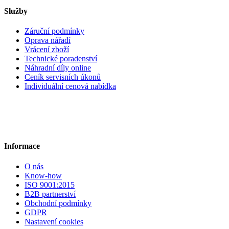
Služby
Záruční podmínky
Oprava nářadí
Vrácení zboží
Technické poradenství
Náhradní díly online
Ceník servisních úkonů
Individuální cenová nabídka
Informace
O nás
Know-how
ISO 9001:2015
B2B partnerství
Obchodní podmínky
GDPR
Nastavení cookies