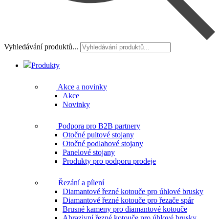
Vyhledávání produktů...
Produkty
Akce a novinky
Akce
Novinky
Podpora pro B2B partnery
Otočné pultové stojany
Otočné podlahové stojany
Panelové stojany
Produkty pro podporu prodeje
Řezání a pílení
Diamantové řezné kotouče pro úhlové brusky
Diamantové řezné kotouče pro řezače spár
Brusné kameny pro diamantové kotouče
Abrazivní řezné kotouče pro úhlové brusky