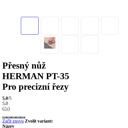
Přesný nůž
HERMAN PT-35
Pro precizní řezy
5,0
/5
5,0
(
2x
)
Začít znovu
Zvolit variant:
Název