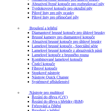
Abrazivní řezné kotouče pro rozbrušovací pily
Tvrdokovové kotouče pro okružní pily
Pilové listy pro pily ocasky
Pílové listy pro přímočaré píly
Broušení a leštění
Diamantové brusné kotouče pro úhlové brusky
Brusné kameny pro diamantové kotouče
Abrazivní brusné kotouče pro úhlové brusky
Lamelové brusné kotouče - Speciální série
Lamelové brusné kotouče z abrazivních pásů
Lamelové kotouče z brusného rouna
Kombinované lamelové kotouče
Čistící kotouče
Fíbrové kotouče
Stopkové nástroje
Nástroje Quick Change
Systémové příslušenství
Nástroje pro multitool
Řezání do dřeva (CrV)
Řezání do dřeva s hřebíky (BiM)
Frézování a čištění
Broušení a leštění