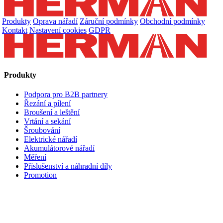
Produkty
Oprava nářadí
Záruční podmínky
Obchodní podmínky
Kontakt
Nastavení cookies
GDPR
Produkty
Podpora pro B2B partnery
Řezání a pílení
Broušení a leštění
Vrtání a sekání
Šroubování
Elektrické nářadí
Akumulátorové nářadí
Měření
Příslušenství a náhradní díly
Promotion