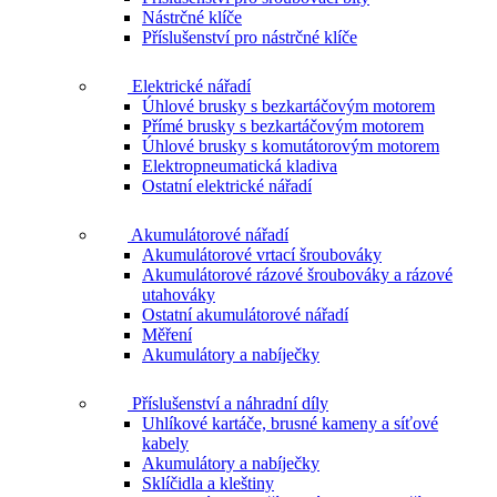
Nástrčné klíče
Příslušenství pro nástrčné klíče
Elektrické nářadí
Úhlové brusky s bezkartáčovým motorem
Přímé brusky s bezkartáčovým motorem
Úhlové brusky s komutátorovým motorem
Elektropneumatická kladiva
Ostatní elektrické nářadí
Akumulátorové nářadí
Akumulátorové vrtací šroubováky
Akumulátorové rázové šroubováky a rázové
utahováky
Ostatní akumulátorové nářadí
Měření
Akumulátory a nabíječky
Příslušenství a náhradní díly
Uhlíkové kartáče, brusné kameny a síťové
kabely
Akumulátory a nabíječky
Sklíčidla a kleštiny