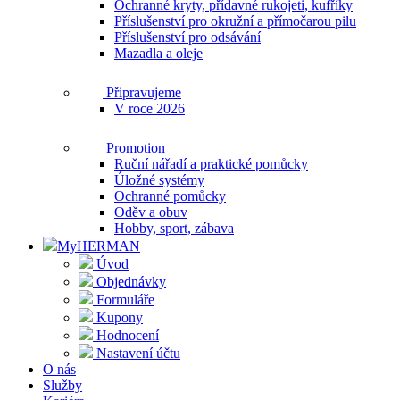
Ochranné kryty, přídavné rukojeti, kufříky
Příslušenství pro okružní a přímočarou pilu
Příslušenství pro odsávání
Mazadla a oleje
Připravujeme
V roce 2026
Promotion
Ruční nářadí a praktické pomůcky
Úložné systémy
Ochranné pomůcky
Oděv a obuv
Hobby, sport, zábava
MyHERMAN
Úvod
Objednávky
Formuláře
Kupony
Hodnocení
Nastavení účtu
O nás
Služby