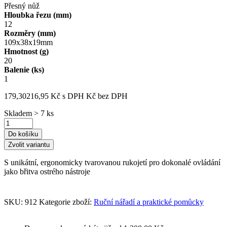
Přesný nůž
Hloubka řezu (mm)
12
Rozměry (mm)
109x38x19mm
Hmotnost (g)
20
Balenie (ks)
1
179,30
216,95
Kč
s DPH
Kč
bez DPH
Skladem > 7 ks
Do košíku
Zvolit variantu
S unikátní, ergonomicky tvarovanou rukojetí pro dokonalé ovládání
jako břitva ostrého nástroje
SKU:
912
Kategorie zboží:
Ruční nářadí a praktické pomůcky