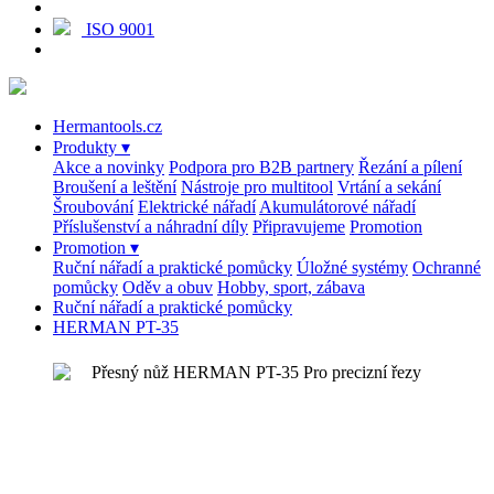
ISO 9001
Hermantools.cz
Produkty
▾
Akce a novinky
Podpora pro B2B partnery
Řezání a pílení
Broušení a leštění
Nástroje pro multitool
Vrtání a sekání
Šroubování
Elektrické nářadí
Akumulátorové nářadí
Příslušenství a náhradní díly
Připravujeme
Promotion
Promotion
▾
Ruční nářadí a praktické pomůcky
Úložné systémy
Ochranné
pomůcky
Oděv a obuv
Hobby, sport, zábava
Ruční nářadí a praktické pomůcky
HERMAN PT-35