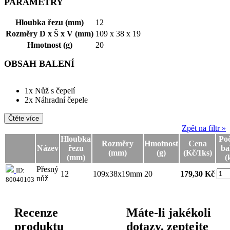
PARAMETRY
Hloubka řezu (mm)
12
Rozměry D x Š x V (mm)
109 x 38 x 19
Hmotnost (g)
20
OBSAH BALENÍ
1x Nůž s čepelí
2x Náhradní čepele
Čtěte více
Zpět na filtr »
Hloubka
Poč
Rozměry
Hmotnost
Cena
Název
řezu
ba
(mm)
(g)
(Kč/1ks)
(mm)
(
Přesný
ID:
12
109x38x19mm
20
179,30 Kč
nůž
80040103
Recenze
Máte-li jakékoli
produktu
dotazy, zeptejte