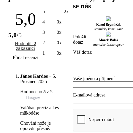
se nás
5
2x
5,0
4
0x
Karol Bryndzák
technický konzultant
3
0x
5,0
/5
Položit
Marek Baláž
dotaz
2
0x
Hodnotili
2
manažer úseku oprav
zákazníci
Váš dotaz
1
0x
Přidat recenzi
János Kardos
–
5.
Vaše jméno a příjmení
Prosinec 2025
Hodnoceno
5
z 5
E-mailová adresa
Hungary
Valóban precíz a kés
működése
Chování nože je
opravdu přesné.