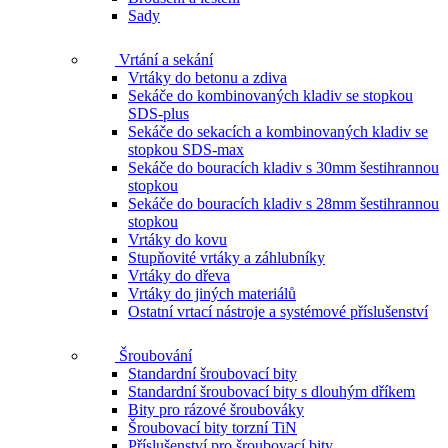
Sady
Vrtání a sekání
Vrtáky do betonu a zdiva
Sekáče do kombinovaných kladiv se stopkou
SDS-plus
Sekáče do sekacích a kombinovaných kladiv se
stopkou SDS-max
Sekáče do bouracích kladiv s 30mm šestihrannou
stopkou
Sekáče do bouracích kladiv s 28mm šestihrannou
stopkou
Vrtáky do kovu
Stupňovité vrtáky a záhlubníky
Vrtáky do dřeva
Vrtáky do jiných materiálů
Ostatní vrtací nástroje a systémové příslušenství
Šroubování
Standardní šroubovací bity
Standardní šroubovací bity s dlouhým dříkem
Bity pro rázové šroubováky
Šroubovací bity torzní TiN
Příslušenství pro šroubovací bity