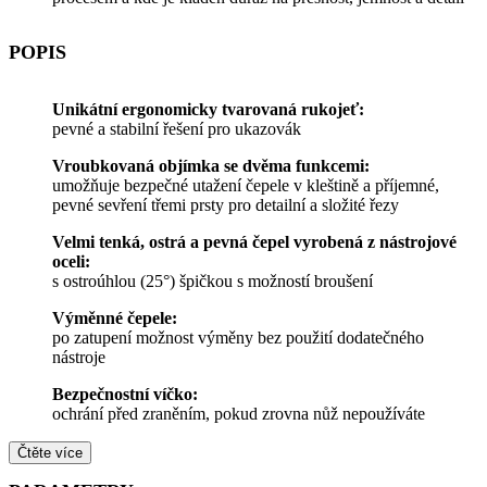
POPIS
Unikátní ergonomicky tvarovaná rukojeť:
pevné a stabilní řešení pro ukazovák
Vroubkovaná objímka se dvěma funkcemi:
umožňuje bezpečné utažení čepele v kleštině a příjemné,
pevné sevření třemi prsty pro detailní a složité řezy
Velmi tenká, ostrá a pevná čepel vyrobená z nástrojové
oceli:
s ostroúhlou (25°) špičkou s možností broušení
Výměnné čepele:
po zatupení možnost výměny bez použití dodatečného
nástroje
Bezpečnostní víčko:
ochrání před zraněním, pokud zrovna nůž nepoužíváte
Čtěte více