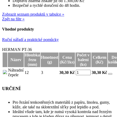
Dopravu zdarma získáte již od 1.300,00 Kč
Bezpečné a rychlé doručení do 48 hodin.
Zobrazit seznam produktů v tabulce »
Zpět na filtr »
Vhodné produkty
Ruční nářadí a praktické pomůcky
Ruční nářadí a praktické pomůcky
HERMAN PT-36
Hloubka
Počet v
Hmotnost
Cena
Celkem
Do
Název
řezu
balení
(g)
(Kč/1ks)
(Kč)
koší
(mm)
(ks)
Náhradní
12
3
30,30 Kč
30,30
Kč
čepele
URČENÍ
Pro řezání tenkostěnných materiálů z papíru, linolea, gumy,
kůže, ale také na sklotextilní síťky pod lepidlo a pod.
Ideální všude tam, kde je nutná vysoká kontrola nad řezným
procesem a kde je kladen důraz na přesnost, jemnost a detail