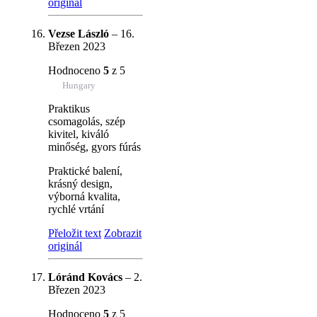
originál
Vezse László
–
16.
Březen 2023
Hodnoceno
5
z 5
Hungary
Praktikus
csomagolás, szép
kivitel, kiváló
minőség, gyors fúrás
Praktické balení,
krásný design,
výborná kvalita,
rychlé vrtání
Přeložit text
Zobrazit
originál
Lóránd Kovács
–
2.
Březen 2023
Hodnoceno
5
z 5