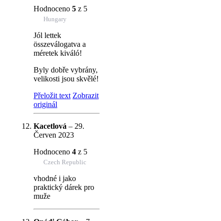
Hodnoceno
5
z 5
Hungary
Jól lettek
összeválogatva a
méretek kiváló!
Byly dobře vybrány,
velikosti jsou skvělé!
Přeložit text
Zobrazit
originál
Kacetlová
–
29.
Červen 2023
Hodnoceno
4
z 5
Czech Republic
vhodné i jako
praktický dárek pro
muže