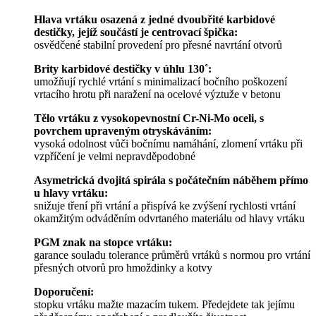
Hlava vrtáku osazená z jedné dvoubřité karbidové
destičky, jejíž součástí je centrovací špička:
osvědčené stabilní provedení pro přesné navrtání otvorů
Brity karbidové destičky v úhlu 130˚:
umožňují rychlé vrtání s minimalizací bočního poškození
vrtacího hrotu při naražení na ocelové výztuže v betonu
Tělo vrtáku z vysokopevnostní Cr-Ni-Mo oceli, s
povrchem upraveným otryskáváním:
vysoká odolnost vůči bočnímu namáhání, zlomení vrtáku při
vzpříčení je velmi nepravděpodobné
Asymetrická dvojitá spirála s počátečním náběhem přímo
u hlavy vrtáku:
snižuje tření při vrtání a přispívá ke zvýšení rychlosti vrtání
okamžitým odváděním odvrtaného materiálu od hlavy vrtáku
PGM znak na stopce vrtáku:
garance souladu tolerance průměrů vrtáků s normou pro vrtání
přesných otvorů pro hmoždinky a kotvy
Doporučení:
stopku vrtáku mažte mazacím tukem. Předejdete tak jejímu