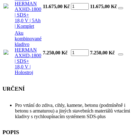
HERMAN
11.675,00 Kč
11.675,00
Kč
AXHD-1800
| SDS+
18,0 V | 5Ah
| Komplet
Aku
kombinované
kladivo
HERMAN
7.250,00 Kč
7.250,00
Kč
AXHD-1800
| SDS+
18,0 V |
Holostroj
URČENÍ
Pro vrtání do zdiva, cihly, kamene, betonu (podmíněně i
betonu s armaturou) a jiných stavebních materiálů vrtacími
kladivy s rychloupínacím systémem SDS-plus
POPIS