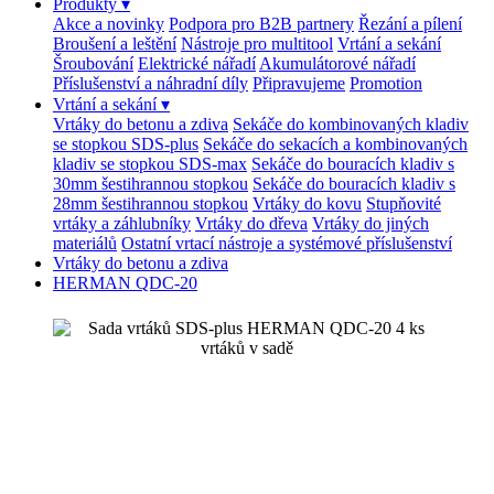
Produkty
▾
Akce a novinky
Podpora pro B2B partnery
Řezání a pílení
Broušení a leštění
Nástroje pro multitool
Vrtání a sekání
Šroubování
Elektrické nářadí
Akumulátorové nářadí
Příslušenství a náhradní díly
Připravujeme
Promotion
Vrtání a sekání
▾
Vrtáky do betonu a zdiva
Sekáče do kombinovaných kladiv
se stopkou SDS-plus
Sekáče do sekacích a kombinovaných
kladiv se stopkou SDS-max
Sekáče do bouracích kladiv s
30mm šestihrannou stopkou
Sekáče do bouracích kladiv s
28mm šestihrannou stopkou
Vrtáky do kovu
Stupňovité
vrtáky a záhlubníky
Vrtáky do dřeva
Vrtáky do jiných
materiálů
Ostatní vrtací nástroje a systémové příslušenství
Vrtáky do betonu a zdiva
HERMAN QDC-20