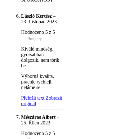
László Kertész
–
23. Listopad 2023
Hodnoceno
5
z 5
Hungary
Kiváló minőség,
gyorsabban
dolgozik, nem törik
be
Výborná kvalita,
pracuje rychleji,
neláme se
Přeložit text
Zobrazit
originál
Mészáros Albert
–
25. Říjen 2023
Hodnoceno
5
z 5