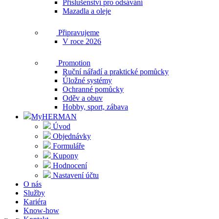
Příslušenství pro odsávání
Mazadla a oleje
Připravujeme
V roce 2026
Promotion
Ruční nářadí a praktické pomůcky
Úložné systémy
Ochranné pomůcky
Oděv a obuv
Hobby, sport, zábava
MyHERMAN
Úvod
Objednávky
Formuláře
Kupony
Hodnocení
Nastavení účtu
O nás
Služby
Kariéra
Know-how