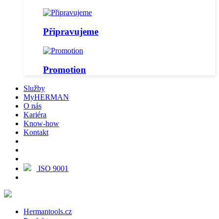
Připravujeme
Promotion
Služby
MyHERMAN
O nás
Kariéra
Know-how
Kontakt
ISO 9001
Hermantools.cz