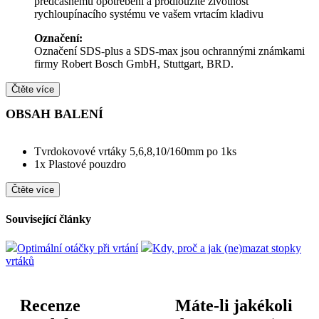
předčasnému opotřebení a prodloužíte životnost
rychloupínacího systému ve vašem vrtacím kladivu
Označení:
Označení SDS-plus a SDS-max jsou ochrannými známkami
firmy Robert Bosch GmbH, Stuttgart, BRD.
Čtěte více
OBSAH BALENÍ
Tvrdokovové vrtáky 5,6,8,10/160mm po 1ks
1x Plastové pouzdro
Čtěte více
Související články
Optimální otáčky při vrtání
Kdy, proč a jak (ne)mazat stopky
vrtáků
Recenze
Máte-li jakékoli