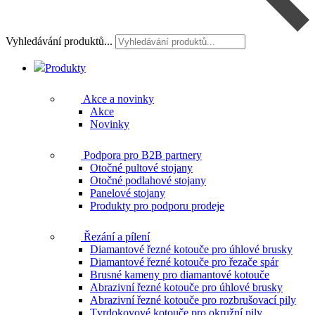
Vyhledávání produktů...
Produkty
Akce a novinky
Akce
Novinky
Podpora pro B2B partnery
Otočné pultové stojany
Otočné podlahové stojany
Panelové stojany
Produkty pro podporu prodeje
Řezání a pílení
Diamantové řezné kotouče pro úhlové brusky
Diamantové řezné kotouče pro řezače spár
Brusné kameny pro diamantové kotouče
Abrazivní řezné kotouče pro úhlové brusky
Abrazivní řezné kotouče pro rozbrušovací pily
Tvrdokovové kotouče pro okružní pily