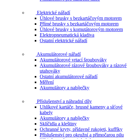
Elektrické nářadí
Úhlové brusky s bezkartáčovým motorem
Přímé brusky s bezkartáčovým motorem
Úhlové brusky s komutátorovým motorem
Elektropneumatická kladiva
Ostatní elektrické nářadí
Akumulátorové nářadí
Akumulátorové vrtací šroubováky
Akumulátorové rázové šroubováky a rázové
utahováky
Ostatní akumulátorové nářadí
Měření
Akumulátory a nabíječky
Příslušenství a náhradní díly
Uhlíkové kartáče, brusné kameny a síťové
kabely
Akumulátory a nabíječky
Sklíčidla a kleštiny
Ochranné kryty, přídavné rukojeti, kufříky
Příslušenství pro okružní a přímočarou pilu