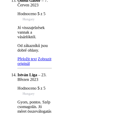
Onódi Gábor
–
7.
Červen 2023
Hodnoceno
5
z 5
Hungary
Jó visszajelzések
vannak a
vásárlóktól.
Od zákazníků jsou
dobré ohlasy.
Přeložit text
Zobrazit
originál
István Liga
–
23.
Březen 2023
Hodnoceno
5
z 5
Hungary
Gyors, pontos. Szép
csomagolás. Jó
méret összeválogatás