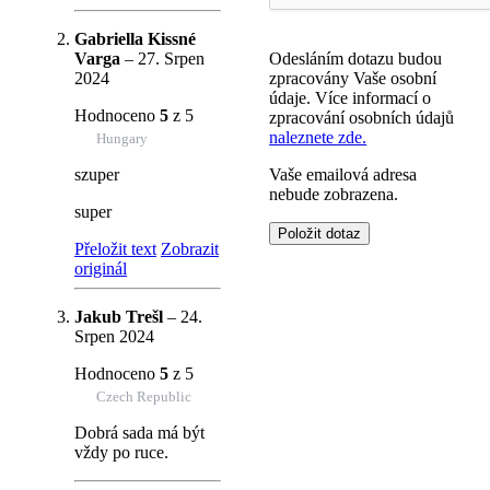
Gabriella Kissné
Varga
–
27. Srpen
Odesláním dotazu budou
2024
zpracovány Vaše osobní
údaje. Více informací o
Hodnoceno
5
z 5
zpracování osobních údajů
naleznete zde.
Hungary
szuper
Vaše emailová adresa
nebude zobrazena.
super
Přeložit text
Zobrazit
originál
Jakub Trešl
–
24.
Srpen 2024
Hodnoceno
5
z 5
Czech Republic
Dobrá sada má být
vždy po ruce.