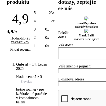
produktu
dotazy, zeptejte
se nás
5
23x
4,9
4
2x
Karol Bryndzák
technický konzultant
3
0x
4,9
/5
Položit
Marek Baláž
dotaz
2
0x
Hodnotilo
25
manažer úseku oprav
zákazníkov
Váš dotaz
1
0x
Přidat recenzi
Gabriel
–
14. Leden
Vaše jméno a příjmení
2025
Hodnoceno
5
z 5
E-mailová adresa
Slovakia
bežné rozmery pre
každodenné použitie
v kompaktnom
balení