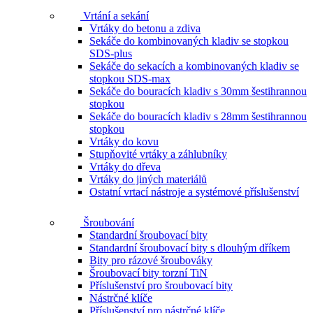
Vrtání a sekání
Vrtáky do betonu a zdiva
Sekáče do kombinovaných kladiv se stopkou
SDS-plus
Sekáče do sekacích a kombinovaných kladiv se
stopkou SDS-max
Sekáče do bouracích kladiv s 30mm šestihrannou
stopkou
Sekáče do bouracích kladiv s 28mm šestihrannou
stopkou
Vrtáky do kovu
Stupňovité vrtáky a záhlubníky
Vrtáky do dřeva
Vrtáky do jiných materiálů
Ostatní vrtací nástroje a systémové příslušenství
Šroubování
Standardní šroubovací bity
Standardní šroubovací bity s dlouhým dříkem
Bity pro rázové šroubováky
Šroubovací bity torzní TiN
Příslušenství pro šroubovací bity
Nástrčné klíče
Příslušenství pro nástrčné klíče