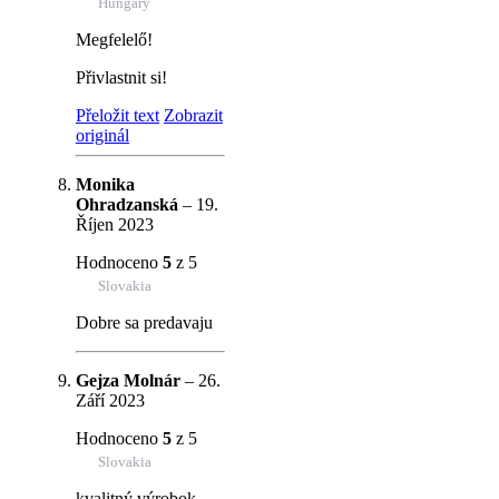
Hungary
Megfelelő!
Přivlastnit si!
Přeložit text
Zobrazit
originál
Monika
Ohradzanská
–
19.
Říjen 2023
Hodnoceno
5
z 5
Slovakia
Dobre sa predavaju
Gejza Molnár
–
26.
Září 2023
Hodnoceno
5
z 5
Slovakia
kvalitný výrobok