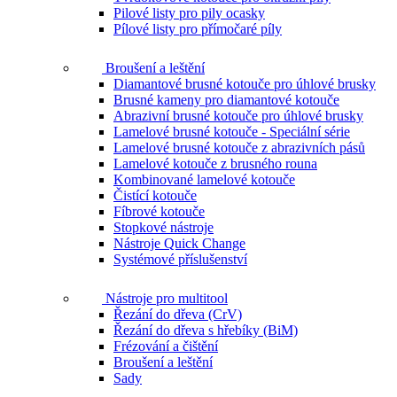
Pilové listy pro pily ocasky
Pílové listy pro přímočaré píly
Broušení a leštění
Diamantové brusné kotouče pro úhlové brusky
Brusné kameny pro diamantové kotouče
Abrazivní brusné kotouče pro úhlové brusky
Lamelové brusné kotouče - Speciální série
Lamelové brusné kotouče z abrazivních pásů
Lamelové kotouče z brusného rouna
Kombinované lamelové kotouče
Čistící kotouče
Fíbrové kotouče
Stopkové nástroje
Nástroje Quick Change
Systémové příslušenství
Nástroje pro multitool
Řezání do dřeva (CrV)
Řezání do dřeva s hřebíky (BiM)
Frézování a čištění
Broušení a leštění
Sady