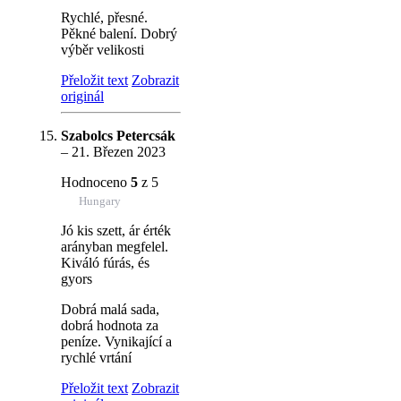
Rychlé, přesné.
Pěkné balení. Dobrý
výběr velikosti
Přeložit text
Zobrazit
originál
Szabolcs Petercsák
–
21. Březen 2023
Hodnoceno
5
z 5
Hungary
Jó kis szett, ár érték
arányban megfelel.
Kiváló fúrás, és
gyors
Dobrá malá sada,
dobrá hodnota za
peníze. Vynikající a
rychlé vrtání
Přeložit text
Zobrazit