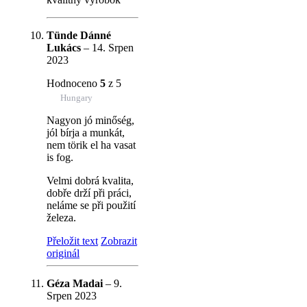
Tünde Dánné
Lukács
–
14. Srpen
2023
Hodnoceno
5
z 5
Hungary
Nagyon jó minőség,
jól bírja a munkát,
nem törik el ha vasat
is fog.
Velmi dobrá kvalita,
dobře drží při práci,
neláme se při použití
železa.
Přeložit text
Zobrazit
originál
Géza Madai
–
9.
Srpen 2023