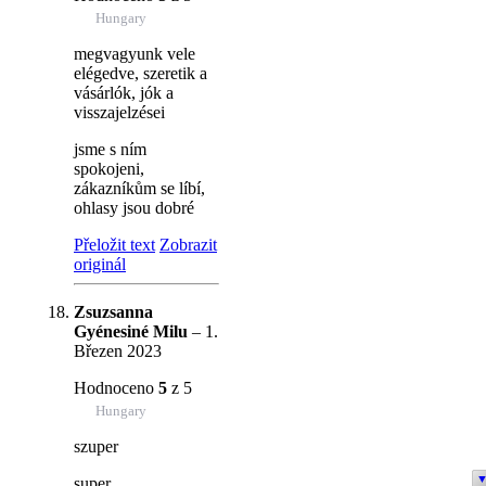
Hungary
megvagyunk vele
elégedve, szeretik a
vásárlók, jók a
visszajelzései
jsme s ním
spokojeni,
zákazníkům se líbí,
ohlasy jsou dobré
Přeložit text
Zobrazit
originál
Zsuzsanna
Gyénesiné Milu
–
1.
Březen 2023
Hodnoceno
5
z 5
Hungary
szuper
super