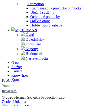
Promotion
Ruční nářadí a praktické pomůcky
Úložné systémy
Ochranné pomůcky
Oděv a obuv
Hobby, sport, zábava
MyHERMAN
Úvod
Objednávky
Formuláře
Kupony
Hodnocení
Nastavení účtu
O nás
Služby
Kariéra
Know-how
Kontakt
Facebook
Youtube
Instagram
© 2026 Herman Slovakia Production s.r.o.
Zvolená lokalita