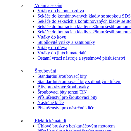
Vrtání a sekání
Vrtáky do betonu a zdiva
Sekáče do kombinovaných kladiv se stopkou SDS
Sekáče do sekacích a kombinovaných kladiv se 
Sekáče do bouracích kladiv s 30mm šestihrannou 
Sekáče do bouracích kladiv s 28mm šestihrannou 
Vrtáky do kovu
Stupňovité vrtáky a záhlubníky
Vrtáky do dřeva
Vrtáky do jiných materiálů
Ostatní vrtací nástroje a systémové příslušenství
Šroubování
Standardní šroubovací bity
Standardní šroubovací bity s dlouhým dříkem
Bity pro rázové šroubováky
Šroubovací bity torzní TiN
Příslušenství pro šroubovací bity
Nástrčné klíče
Příslušenství pro nástrčné klíče
Elektrické nářadí
Úhlové brusky s bezkartáčovým motorem