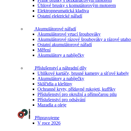
Přímé brusky s bezkartáčovým motorem
Úhlové brusky s komutátorovým motorem
Elektropneumatická kladiva
Ostatní elektrické nářadí
Akumulátorové nářadí
Akumulátorové vrtací šroubováky
Akumulátorové rázové šroubováky a rázové utah
Ostatní akumulátorové nářadí
Měření
Akumulátory a nabíječky
Příslušenství a náhradní díly
Uhlíkové kartáče, brusné kameny a síťové kabely
Akumulátory a nabíječky
Sklíčidla a kleštiny
Ochranné kryty, přídavné rukojeti, kufříky
Příslušenství pro okružní a přímočarou pilu
Příslušenství pro odsávání
Mazadla a oleje
Připravujeme
V roce 2026