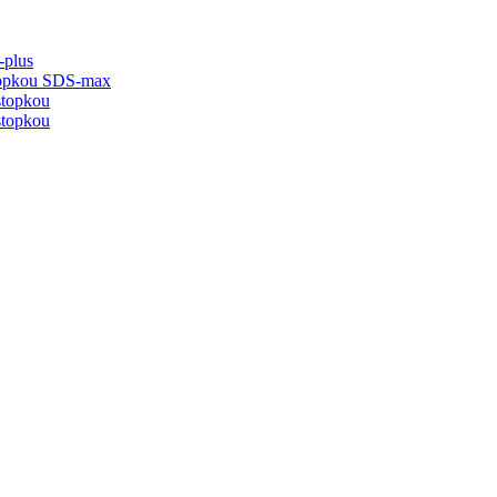
-plus
stopkou SDS-max
stopkou
stopkou