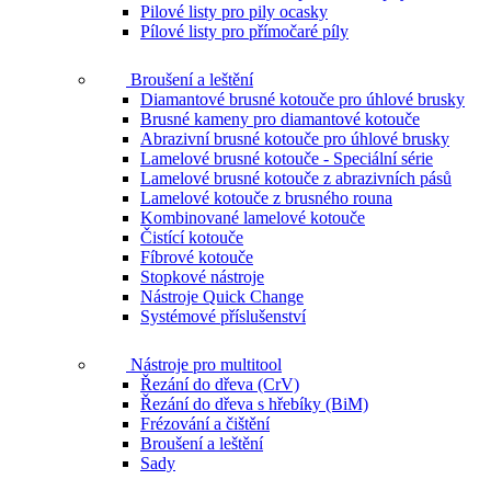
Pilové listy pro pily ocasky
Pílové listy pro přímočaré píly
Broušení a leštění
Diamantové brusné kotouče pro úhlové brusky
Brusné kameny pro diamantové kotouče
Abrazivní brusné kotouče pro úhlové brusky
Lamelové brusné kotouče - Speciální série
Lamelové brusné kotouče z abrazivních pásů
Lamelové kotouče z brusného rouna
Kombinované lamelové kotouče
Čistící kotouče
Fíbrové kotouče
Stopkové nástroje
Nástroje Quick Change
Systémové příslušenství
Nástroje pro multitool
Řezání do dřeva (CrV)
Řezání do dřeva s hřebíky (BiM)
Frézování a čištění
Broušení a leštění
Sady