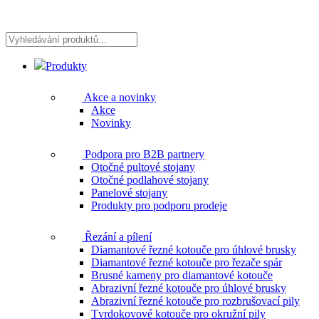
Vyhledávání
produktů...
Produkty
Akce a novinky
Akce
Novinky
Podpora pro B2B partnery
Otočné pultové stojany
Otočné podlahové stojany
Panelové stojany
Produkty pro podporu prodeje
Řezání a pílení
Diamantové řezné kotouče pro úhlové brusky
Diamantové řezné kotouče pro řezače spár
Brusné kameny pro diamantové kotouče
Abrazivní řezné kotouče pro úhlové brusky
Abrazivní řezné kotouče pro rozbrušovací pily
Tvrdokovové kotouče pro okružní pily