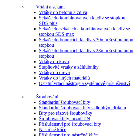
Vrtání a sekání
Vrtáky do betonu a zdiva
Sekáče do kombinovaných kladiv se stopkou
SDS-plus
Sekáče do sekacích a kombinovaných kladiv se
stopkou SDS-max
Sekáče do bouracích kladiv s 30mm šestihrannou
stopkou
Sekáče do bouracích kladiv s 28mm šestihrannou
stopkou
Vrtáky do kovu
Stupňovité vrtáky a záhlubníky
Vrtáky do dřeva
Vrtáky do jiných materiálů
Ostatní vrtací nástroje a systémové příslušenství
Šroubování
Standardní šroubovací bity
Standardní šroubovací bity s dlouhým dříkem
Bity pro rázové šroubováky
Šroubovací bity torzní TiN
Příslušenství pro šroubovací bity
Nástrčné klíče
Příslušenství pro nástrčné klíče