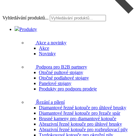
Vyhledávání produktů...
Produkty
Akce a novinky
Akce
Novinky
Podpora pro B2B partnery
Otočné pultové stojany
Otočné podlahové stojany
Panelové stojany
Produkty pro podporu prodeje
Řezání a pílení
Diamantové řezné kotouče pro úhlové brusky
Diamantové řezné kotouče pro řezače spár
Brusné kameny pro diamantové kotouče
Abrazivní řezné kotouče pro úhlové brusky
Abrazivní řezné kotouče pro rozbrušovací pily
Tvrdokovové kotouče pro okružní pily