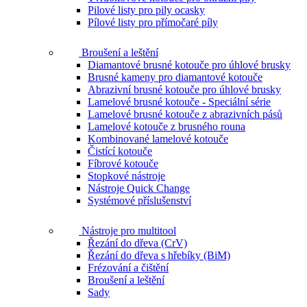
Pilové listy pro pily ocasky
Pílové listy pro přímočaré píly
Broušení a leštění
Diamantové brusné kotouče pro úhlové brusky
Brusné kameny pro diamantové kotouče
Abrazivní brusné kotouče pro úhlové brusky
Lamelové brusné kotouče - Speciální série
Lamelové brusné kotouče z abrazivních pásů
Lamelové kotouče z brusného rouna
Kombinované lamelové kotouče
Čistící kotouče
Fíbrové kotouče
Stopkové nástroje
Nástroje Quick Change
Systémové příslušenství
Nástroje pro multitool
Řezání do dřeva (CrV)
Řezání do dřeva s hřebíky (BiM)
Frézování a čištění
Broušení a leštění
Sady