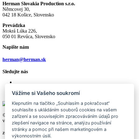
Herman Slovakia Production s.r.o.
Němcovej 30,
042 18 Košice, Slovensko
Prevádzka
Mokrá Lúka 226,
050 01 Revúca, Slovensko
Napište nám
herman@herman.sk
Sledujte nás
Vážíme si Vašeho soukromí
Klepnutím na tlačítko „Souhlasím a pokračovat“
souhlasíte s ukládáním souborů cookies na vašem
© 2026 Herman Slovakia Production s.r.o., všechna práva
zařízení a se souvisejícím zpracováváním údajů pro
vyhrazena
zlepšení navigace na stránce, analýzu používání
stránky a pomoc při našem marketingovém a
Zvolte si Vaši zemi
výkonnostním úsilí.