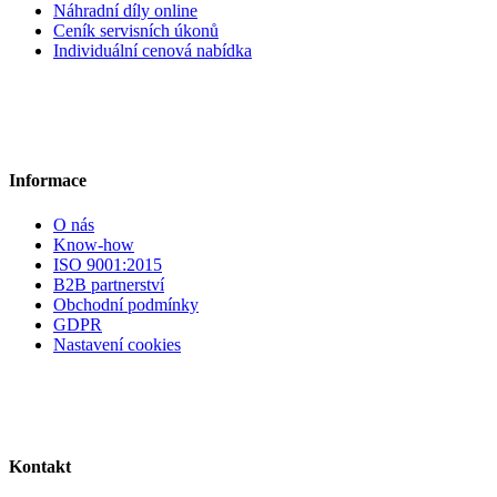
Náhradní díly online
Ceník servisních úkonů
Individuální cenová nabídka
Informace
O nás
Know-how
ISO 9001:2015
B2B partnerství
Obchodní podmínky
GDPR
Nastavení cookies
Kontakt