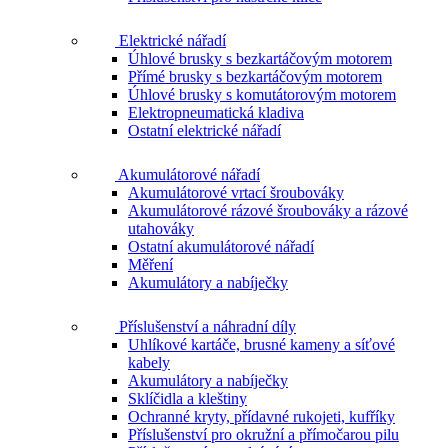
Elektrické nářadí
Úhlové brusky s bezkartáčovým motorem
Přímé brusky s bezkartáčovým motorem
Úhlové brusky s komutátorovým motorem
Elektropneumatická kladiva
Ostatní elektrické nářadí
Akumulátorové nářadí
Akumulátorové vrtací šroubováky
Akumulátorové rázové šroubováky a rázové
utahováky
Ostatní akumulátorové nářadí
Měření
Akumulátory a nabíječky
Příslušenství a náhradní díly
Uhlíkové kartáče, brusné kameny a síťové
kabely
Akumulátory a nabíječky
Sklíčidla a kleštiny
Ochranné kryty, přídavné rukojeti, kufříky
Příslušenství pro okružní a přímočarou pilu