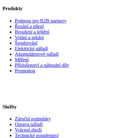
Produkty
Podpora pro B2B partnery
Řezání a pílení
Broušení a leštění
Vrtání a sekání
Šroubování
Elektrické nářadí
Akumulátorové nářadí
Měření
Příslušenství a náhradní díly
Promotion
Služby
Záruční podmínky
Oprava nářadí
Vrácení zboží
Technické poradenství