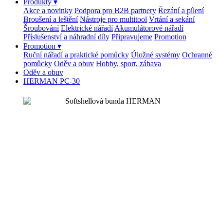
Produkty
▾
Akce a novinky
Podpora pro B2B partnery
Řezání a pílení
Broušení a leštění
Nástroje pro multitool
Vrtání a sekání
Šroubování
Elektrické nářadí
Akumulátorové nářadí
Příslušenství a náhradní díly
Připravujeme
Promotion
Promotion
▾
Ruční nářadí a praktické pomůcky
Úložné systémy
Ochranné
pomůcky
Oděv a obuv
Hobby, sport, zábava
Oděv a obuv
HERMAN PC-30