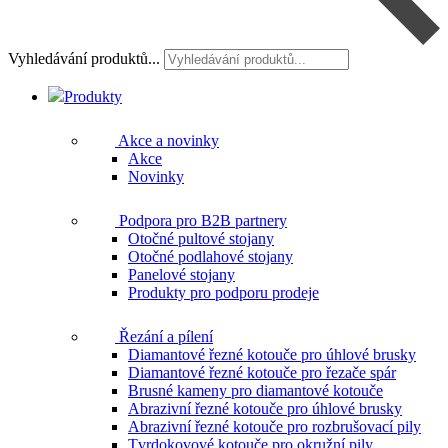
Vyhledávání produktů...
Produkty
Akce a novinky
Akce
Novinky
Podpora pro B2B partnery
Otočné pultové stojany
Otočné podlahové stojany
Panelové stojany
Produkty pro podporu prodeje
Řezání a pílení
Diamantové řezné kotouče pro úhlové brusky
Diamantové řezné kotouče pro řezače spár
Brusné kameny pro diamantové kotouče
Abrazivní řezné kotouče pro úhlové brusky
Abrazivní řezné kotouče pro rozbrušovací pily
Tvrdokovové kotouče pro okružní pily