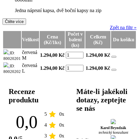
Jedna náprsní kapsa, dvě boční kapsy na zip
Čtěte více
Zpět na filtr »
Počet v
Cena
Celkem
Velikost
balení
Do košíku
(Kč/1ks)
(Kč)
(ks)
červená
ID:
1.294,00 Kč
1.294,00
Kč
M
80020201
červená
ID:
1.294,00 Kč
1.294,00
Kč
L
80020202
Recenze
Máte-li jakékoli
produktu
dotazy, zeptejte
se nás
5
0x
0,0
4
0x
Karol Bryndzák
technický konzultant
3
0x
0,0
/5