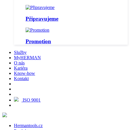
Připravujeme
Promotion
Služby
MyHERMAN
O nás
Kariéra
Know-how
Kontakt
ISO 9001
Hermantools.cz