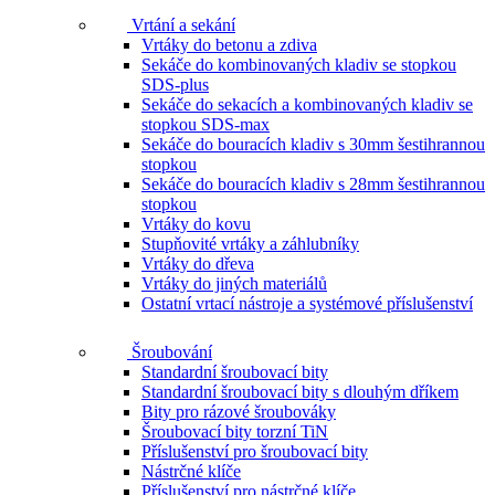
Vrtání a sekání
Vrtáky do betonu a zdiva
Sekáče do kombinovaných kladiv se stopkou
SDS-plus
Sekáče do sekacích a kombinovaných kladiv se
stopkou SDS-max
Sekáče do bouracích kladiv s 30mm šestihrannou
stopkou
Sekáče do bouracích kladiv s 28mm šestihrannou
stopkou
Vrtáky do kovu
Stupňovité vrtáky a záhlubníky
Vrtáky do dřeva
Vrtáky do jiných materiálů
Ostatní vrtací nástroje a systémové příslušenství
Šroubování
Standardní šroubovací bity
Standardní šroubovací bity s dlouhým dříkem
Bity pro rázové šroubováky
Šroubovací bity torzní TiN
Příslušenství pro šroubovací bity
Nástrčné klíče
Příslušenství pro nástrčné klíče