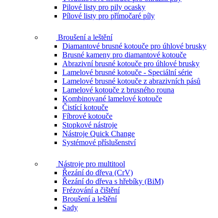
Pilové listy pro pily ocasky
Pílové listy pro přímočaré píly
Broušení a leštění
Diamantové brusné kotouče pro úhlové brusky
Brusné kameny pro diamantové kotouče
Abrazivní brusné kotouče pro úhlové brusky
Lamelové brusné kotouče - Speciální série
Lamelové brusné kotouče z abrazivních pásů
Lamelové kotouče z brusného rouna
Kombinované lamelové kotouče
Čistící kotouče
Fíbrové kotouče
Stopkové nástroje
Nástroje Quick Change
Systémové příslušenství
Nástroje pro multitool
Řezání do dřeva (CrV)
Řezání do dřeva s hřebíky (BiM)
Frézování a čištění
Broušení a leštění
Sady