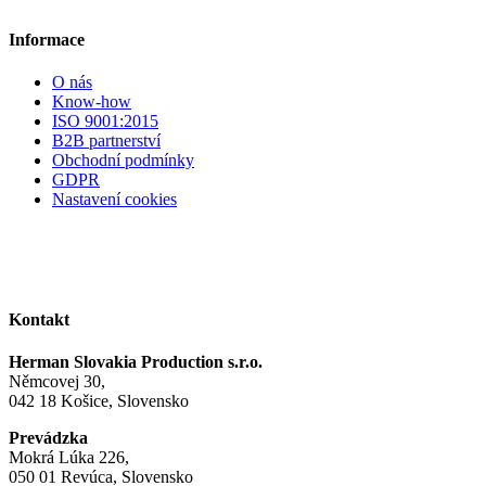
Informace
O nás
Know-how
ISO 9001:2015
B2B partnerství
Obchodní podmínky
GDPR
Nastavení cookies
Kontakt
Herman Slovakia Production s.r.o.
Němcovej 30,
042 18 Košice, Slovensko
Prevádzka
Mokrá Lúka 226,
050 01 Revúca, Slovensko