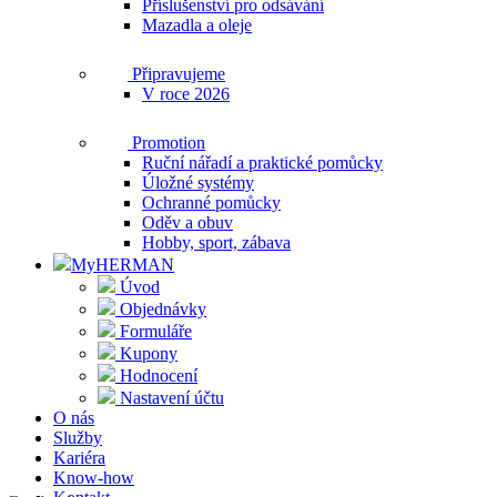
Příslušenství pro odsávání
Mazadla a oleje
Připravujeme
V roce 2026
Promotion
Ruční nářadí a praktické pomůcky
Úložné systémy
Ochranné pomůcky
Oděv a obuv
Hobby, sport, zábava
MyHERMAN
Úvod
Objednávky
Formuláře
Kupony
Hodnocení
Nastavení účtu
O nás
Služby
Kariéra
Know-how