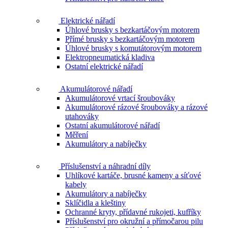
Elektrické nářadí
Úhlové brusky s bezkartáčovým motorem
Přímé brusky s bezkartáčovým motorem
Úhlové brusky s komutátorovým motorem
Elektropneumatická kladiva
Ostatní elektrické nářadí
Akumulátorové nářadí
Akumulátorové vrtací šroubováky
Akumulátorové rázové šroubováky a rázové
utahováky
Ostatní akumulátorové nářadí
Měření
Akumulátory a nabíječky
Příslušenství a náhradní díly
Uhlíkové kartáče, brusné kameny a síťové
kabely
Akumulátory a nabíječky
Sklíčidla a kleštiny
Ochranné kryty, přídavné rukojeti, kufříky
Příslušenství pro okružní a přímočarou pilu