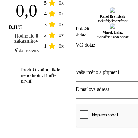
5
0x
0,0
4
0x
Karol Bryndzák
technický konzultant
3
0x
0,0
/5
Položit
Marek Baláž
dotaz
2
0x
Hodnotilo
0
manažer úseku oprav
zákazníkov
Váš dotaz
1
0x
Přidat recenzi
Produkt zatím nikdo
Vaše jméno a příjmení
nehodnotil. Buďte
první!
E-mailová adresa