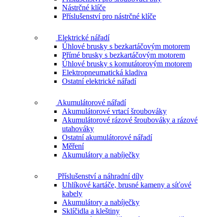
Nástrčné klíče
Příslušenství pro nástrčné klíče
Elektrické nářadí
Úhlové brusky s bezkartáčovým motorem
Přímé brusky s bezkartáčovým motorem
Úhlové brusky s komutátorovým motorem
Elektropneumatická kladiva
Ostatní elektrické nářadí
Akumulátorové nářadí
Akumulátorové vrtací šroubováky
Akumulátorové rázové šroubováky a rázové
utahováky
Ostatní akumulátorové nářadí
Měření
Akumulátory a nabíječky
Příslušenství a náhradní díly
Uhlíkové kartáče, brusné kameny a síťové
kabely
Akumulátory a nabíječky
Sklíčidla a kleštiny