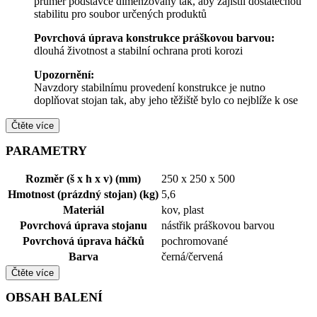
průměr podstavce dimenzovaný tak, aby zajistil dostatečnou
stabilitu pro soubor určených produktů
Povrchová úprava konstrukce práškovou barvou:
dlouhá životnost a stabilní ochrana proti korozi
Upozornění:
Navzdory stabilnímu provedení konstrukce je nutno
doplňovat stojan tak, aby jeho těžiště bylo co nejblíže k ose
Čtěte více
PARAMETRY
Rozměr (š x h x v) (mm)
250 x 250 x 500
Hmotnost (prázdný stojan) (kg)
5,6
Materiál
kov, plast
Povrchová úprava stojanu
nástřik práškovou barvou
Povrchová úprava háčků
pochromované
Barva
černá/červená
Čtěte více
OBSAH BALENÍ