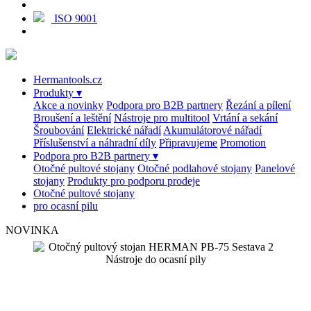
ISO 9001
Hermantools.cz
Produkty
▾
Akce a novinky
Podpora pro B2B partnery
Řezání a pílení
Broušení a leštění
Nástroje pro multitool
Vrtání a sekání
Šroubování
Elektrické nářadí
Akumulátorové nářadí
Příslušenství a náhradní díly
Připravujeme
Promotion
Podpora pro B2B partnery
▾
Otočné pultové stojany
Otočné podlahové stojany
Panelové
stojany
Produkty pro podporu prodeje
Otočné pultové stojany
pro ocasní pilu
NOVINKA