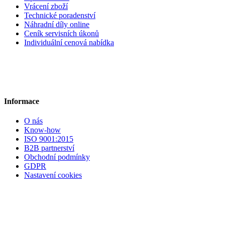
Vrácení zboží
Technické poradenství
Náhradní díly online
Ceník servisních úkonů
Individuální cenová nabídka
Informace
O nás
Know-how
ISO 9001:2015
B2B partnerství
Obchodní podmínky
GDPR
Nastavení cookies