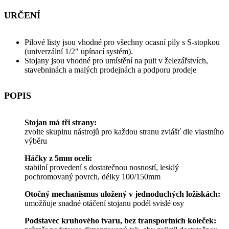
URČENÍ
Pilové listy jsou vhodné pro všechny ocasní pily s S-stopkou
(univerzální 1/2" upínací systém).
Stojany jsou vhodné pro umístění na pult v železářstvích,
stavebninách a malých prodejnách a podporu prodeje
POPIS
Stojan má tři strany:
zvolte skupinu nástrojů pro každou stranu zvlášť dle vlastního
výběru
Háčky z 5mm oceli:
stabilní provedení s dostatečnou nosností, lesklý
pochromovaný povrch, délky 100/150mm
Otočný mechanismus uložený v jednoduchých ložiskách:
umožňuje snadné otáčení stojanu podél svislé osy
Podstavec kruhového tvaru, bez transportních koleček: