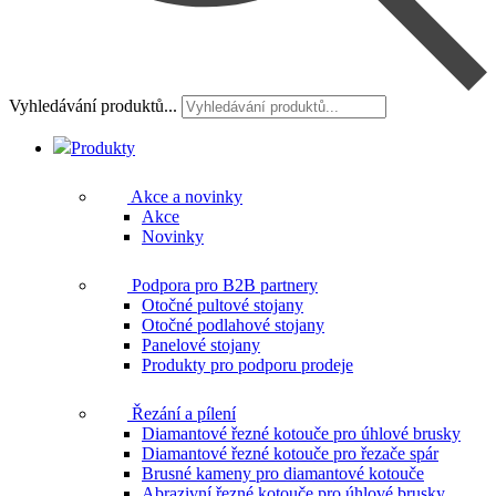
Vyhledávání produktů...
Produkty
Akce a novinky
Akce
Novinky
Podpora pro B2B partnery
Otočné pultové stojany
Otočné podlahové stojany
Panelové stojany
Produkty pro podporu prodeje
Řezání a pílení
Diamantové řezné kotouče pro úhlové brusky
Diamantové řezné kotouče pro řezače spár
Brusné kameny pro diamantové kotouče
Abrazivní řezné kotouče pro úhlové brusky