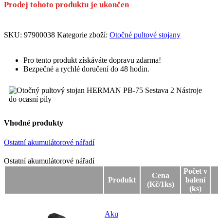
Prodej tohoto produktu je ukončen
SKU:
97900038
Kategorie zboží:
Otočné pultové stojany
Pro tento produkt získáváte dopravu zdarma!
Bezpečné a rychlé doručení do 48 hodin.
Vhodné produkty
Ostatní akumulátorové nářadí
Ostatní akumulátorové nářadí
Ostatní akumulátorové nářadí
Počet v
Cena
Produkt
balení
(Kč/1ks)
(ks)
Aku