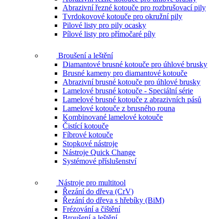
Abrazivní řezné kotouče pro rozbrušovací pily
Tvrdokovové kotouče pro okružní pily
Pilové listy pro pily ocasky
Pílové listy pro přímočaré píly
Broušení a leštění
Diamantové brusné kotouče pro úhlové brusky
Brusné kameny pro diamantové kotouče
Abrazivní brusné kotouče pro úhlové brusky
Lamelové brusné kotouče - Speciální série
Lamelové brusné kotouče z abrazivních pásů
Lamelové kotouče z brusného rouna
Kombinované lamelové kotouče
Čistící kotouče
Fíbrové kotouče
Stopkové nástroje
Nástroje Quick Change
Systémové příslušenství
Nástroje pro multitool
Řezání do dřeva (CrV)
Řezání do dřeva s hřebíky (BiM)
Frézování a čištění
Broušení a leštění