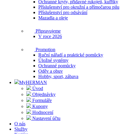
Ochranné kryty, přídavné rukojeti, kufříky
Příslušenství pro okružní a přímočarou pilu
Příslušenství pro odsávání
Mazadla a oleje
Připravujeme
V roce 2026
Promotion
Ruční nářadí a praktické pomůcky
Úložné systémy
Ochranné pomůcky
Oděv a obuv
Hobby, sport, zábava
MyHERMAN
Úvod
Objednávky
Formuláře
Kupony
Hodnocení
Nastavení účtu
O nás
Služby