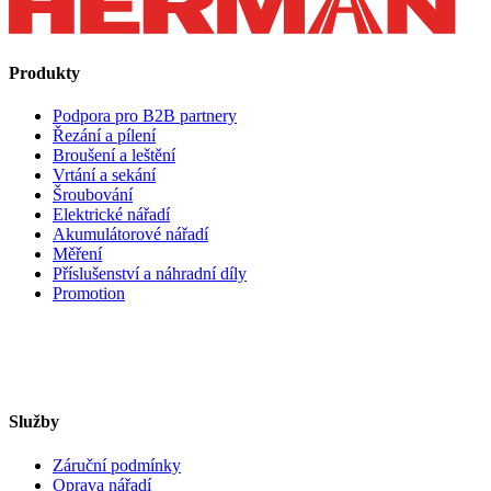
Produkty
Podpora pro B2B partnery
Řezání a pílení
Broušení a leštění
Vrtání a sekání
Šroubování
Elektrické nářadí
Akumulátorové nářadí
Měření
Příslušenství a náhradní díly
Promotion
Služby
Záruční podmínky
Oprava nářadí