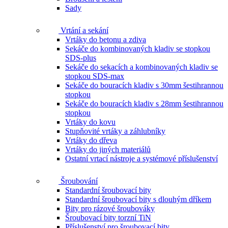
Sady
Vrtání a sekání
Vrtáky do betonu a zdiva
Sekáče do kombinovaných kladiv se stopkou
SDS-plus
Sekáče do sekacích a kombinovaných kladiv se
stopkou SDS-max
Sekáče do bouracích kladiv s 30mm šestihrannou
stopkou
Sekáče do bouracích kladiv s 28mm šestihrannou
stopkou
Vrtáky do kovu
Stupňovité vrtáky a záhlubníky
Vrtáky do dřeva
Vrtáky do jiných materiálů
Ostatní vrtací nástroje a systémové příslušenství
Šroubování
Standardní šroubovací bity
Standardní šroubovací bity s dlouhým dříkem
Bity pro rázové šroubováky
Šroubovací bity torzní TiN
Příslušenství pro šroubovací bity