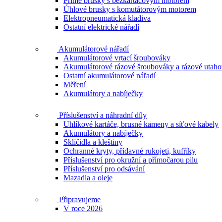
Přímé brusky s bezkartáčovým motorem
Úhlové brusky s komutátorovým motorem
Elektropneumatická kladiva
Ostatní elektrické nářadí
Akumulátorové nářadí
Akumulátorové vrtací šroubováky
Akumulátorové rázové šroubováky a rázové utah
Ostatní akumulátorové nářadí
Měření
Akumulátory a nabíječky
Příslušenství a náhradní díly
Uhlíkové kartáče, brusné kameny a síťové kabely
Akumulátory a nabíječky
Sklíčidla a kleštiny
Ochranné kryty, přídavné rukojeti, kufříky
Příslušenství pro okružní a přímočarou pilu
Příslušenství pro odsávání
Mazadla a oleje
Připravujeme
V roce 2026