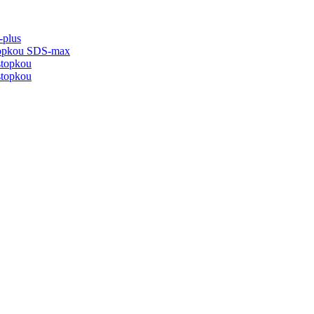
-plus
stopkou SDS-max
stopkou
stopkou