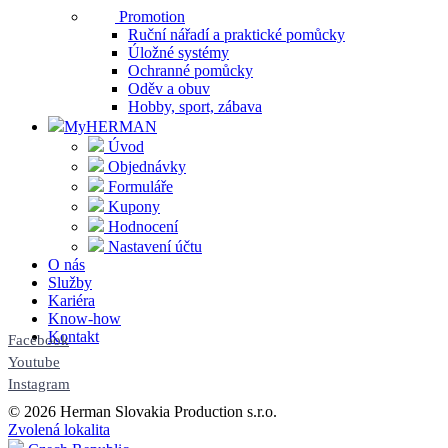
Promotion
Ruční nářadí a praktické pomůcky
Úložné systémy
Ochranné pomůcky
Oděv a obuv
Hobby, sport, zábava
MyHERMAN
Úvod
Objednávky
Formuláře
Kupony
Hodnocení
Nastavení účtu
O nás
Služby
Kariéra
Know-how
Kontakt
Facebook
Youtube
Instagram
© 2026 Herman Slovakia Production s.r.o.
Zvolená lokalita