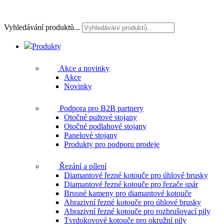
Vyhledávání produktů...
Produkty
Akce a novinky
Akce
Novinky
Podpora pro B2B partnery
Otočné pultové stojany
Otočné podlahové stojany
Panelové stojany
Produkty pro podporu prodeje
Řezání a pílení
Diamantové řezné kotouče pro úhlové brusky
Diamantové řezné kotouče pro řezače spár
Brusné kameny pro diamantové kotouče
Abrazivní řezné kotouče pro úhlové brusky
Abrazivní řezné kotouče pro rozbrušovací pily
Tvrdokovové kotouče pro okružní pily