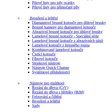
Pilové listy pro pily ocasky
Pílové listy pro přímočaré píly
Broušení a leštění
Diamantové brusné kotouče pro úhlové brusky
Brusné kameny pro diamantové kotouče
Abrazivní brusné kotouče pro úhlové brusky
Lamelové brusné kotouče - Speciální série
Lamelové brusné kotouče z abrazivních pásů
Lamelové kotouče z brusného rouna
Kombinované lamelové kotouče
Čistící kotouče
Fíbrové kotouče
Stopkové nástroje
Nástroje Quick Change
Systémové příslušenství
Nástroje pro multitool
Řezání do dřeva (CrV)
Řezání do dřeva s hřebíky (BiM)
Frézování a čištění
Broušení a leštění
Sady