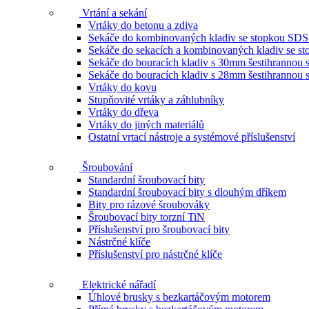
Vrtání a sekání
Vrtáky do betonu a zdiva
Sekáče do kombinovaných kladiv se stopkou SDS
Sekáče do sekacích a kombinovaných kladiv se 
Sekáče do bouracích kladiv s 30mm šestihrannou 
Sekáče do bouracích kladiv s 28mm šestihrannou 
Vrtáky do kovu
Stupňovité vrtáky a záhlubníky
Vrtáky do dřeva
Vrtáky do jiných materiálů
Ostatní vrtací nástroje a systémové příslušenství
Šroubování
Standardní šroubovací bity
Standardní šroubovací bity s dlouhým dříkem
Bity pro rázové šroubováky
Šroubovací bity torzní TiN
Příslušenství pro šroubovací bity
Nástrčné klíče
Příslušenství pro nástrčné klíče
Elektrické nářadí
Úhlové brusky s bezkartáčovým motorem