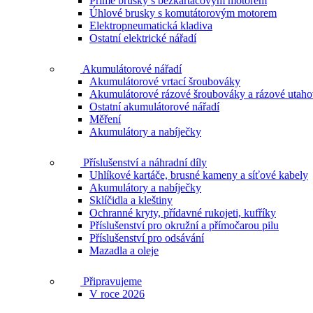
Přímé brusky s bezkartáčovým motorem
Úhlové brusky s komutátorovým motorem
Elektropneumatická kladiva
Ostatní elektrické nářadí
Akumulátorové nářadí
Akumulátorové vrtací šroubováky
Akumulátorové rázové šroubováky a rázové utah
Ostatní akumulátorové nářadí
Měření
Akumulátory a nabíječky
Příslušenství a náhradní díly
Uhlíkové kartáče, brusné kameny a síťové kabely
Akumulátory a nabíječky
Sklíčidla a kleštiny
Ochranné kryty, přídavné rukojeti, kufříky
Příslušenství pro okružní a přímočarou pilu
Příslušenství pro odsávání
Mazadla a oleje
Připravujeme
V roce 2026