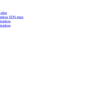
-plus
stopkou SDS-max
stopkou
stopkou