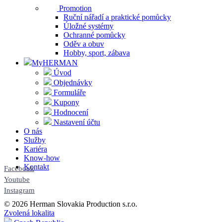
Promotion
Ruční nářadí a praktické pomůcky
Úložné systémy
Ochranné pomůcky
Oděv a obuv
Hobby, sport, zábava
MyHERMAN
Úvod
Objednávky
Formuláře
Kupony
Hodnocení
Nastavení účtu
O nás
Služby
Kariéra
Know-how
Kontakt
Facebook
Youtube
Instagram
© 2026 Herman Slovakia Production s.r.o.
Zvolená lokalita