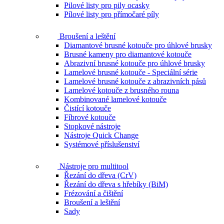
Pilové listy pro pily ocasky
Pílové listy pro přímočaré píly
Broušení a leštění
Diamantové brusné kotouče pro úhlové brusky
Brusné kameny pro diamantové kotouče
Abrazivní brusné kotouče pro úhlové brusky
Lamelové brusné kotouče - Speciální série
Lamelové brusné kotouče z abrazivních pásů
Lamelové kotouče z brusného rouna
Kombinované lamelové kotouče
Čistící kotouče
Fíbrové kotouče
Stopkové nástroje
Nástroje Quick Change
Systémové příslušenství
Nástroje pro multitool
Řezání do dřeva (CrV)
Řezání do dřeva s hřebíky (BiM)
Frézování a čištění
Broušení a leštění
Sady