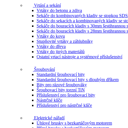
Vrtání a sekání
Vrtáky do betonu a zdiva
Sekáče do kombinovaných kladiv se stopkou SDS
Sekáče do sekacích a kombinovaných kladiv se 
Sekáče do bouracích kladiv s 30mm šestihrannou 
Sekáče do bouracích kladiv s 28mm šestihrannou 
Vrtáky do kovu
Stupňovité vrtáky a záhlubníky
Vrtáky do dřeva
Vrtáky do jiných materiálů
Ostatní vrtací nástroje a systémové příslušenství
Šroubování
Standardní šroubovací bity
Standardní šroubovací bity s dlouhým dříkem
Bity pro rázové šroubováky
Šroubovací bity torzní TiN
Příslušenství pro šroubovací bity
Nástrčné klíče
Příslušenství pro nástrčné klíče
Elektrické nářadí
Úhlové brusky s bezkartáčovým motorem