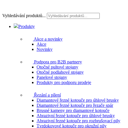
Vyhledávání produktů...
Produkty
Akce a novinky
Akce
Novinky
Podpora pro B2B partnery
Otočné pultové stojany
Otočné podlahové stojany
Panelové stojany
Produkty pro podporu prodeje
Řezání a pílení
Diamantové řezné kotouče pro úhlové brusky
Diamantové řezné kotouče pro řezače spár
Brusné kameny pro diamantové kotouče
Abrazivní řezné kotouče pro úhlové brusky
Abrazivní řezné kotouče pro rozbrušovací pily
Tvrdokovové kotouče pro okružní pily