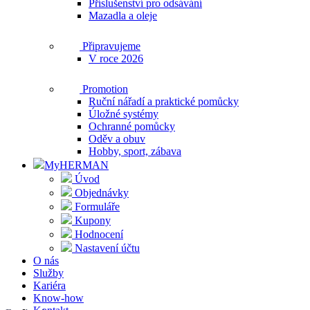
Příslušenství pro odsávání
Mazadla a oleje
Připravujeme
V roce 2026
Promotion
Ruční nářadí a praktické pomůcky
Úložné systémy
Ochranné pomůcky
Oděv a obuv
Hobby, sport, zábava
MyHERMAN
Úvod
Objednávky
Formuláře
Kupony
Hodnocení
Nastavení účtu
O nás
Služby
Kariéra
Know-how