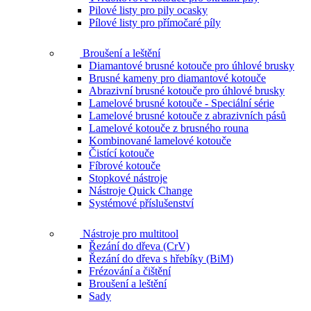
Pilové listy pro pily ocasky
Pílové listy pro přímočaré píly
Broušení a leštění
Diamantové brusné kotouče pro úhlové brusky
Brusné kameny pro diamantové kotouče
Abrazivní brusné kotouče pro úhlové brusky
Lamelové brusné kotouče - Speciální série
Lamelové brusné kotouče z abrazivních pásů
Lamelové kotouče z brusného rouna
Kombinované lamelové kotouče
Čistící kotouče
Fíbrové kotouče
Stopkové nástroje
Nástroje Quick Change
Systémové příslušenství
Nástroje pro multitool
Řezání do dřeva (CrV)
Řezání do dřeva s hřebíky (BiM)
Frézování a čištění
Broušení a leštění
Sady