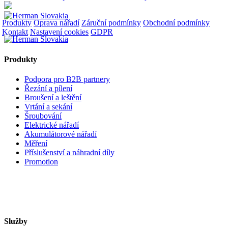
Produkty
Oprava nářadí
Záruční podmínky
Obchodní podmínky
Kontakt
Nastavení cookies
GDPR
Produkty
Podpora pro B2B partnery
Řezání a pílení
Broušení a leštění
Vrtání a sekání
Šroubování
Elektrické nářadí
Akumulátorové nářadí
Měření
Příslušenství a náhradní díly
Promotion
Služby