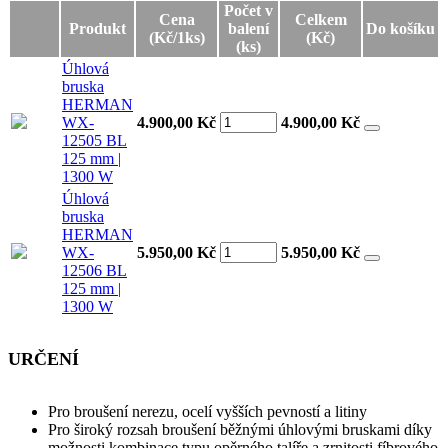
Počet v
Cena
Celkem
Produkt
balení
Do košíku
(Kč/1ks)
(Kč)
(ks)
Úhlová
bruska
HERMAN
WX-
4.900,00 Kč
4.900,00
Kč
12505 BL
125 mm |
1300 W
Úhlová
bruska
HERMAN
WX-
5.950,00 Kč
5.950,00
Kč
12506 BL
125 mm |
1300 W
URČENÍ
Pro broušení nerezu, ocelí vyšších pevností a litiny
Pro široký rozsah broušení běžnými úhlovými bruskami díky
možnosti kombinace typu opěrného talíře a zrnitosti fíbrového