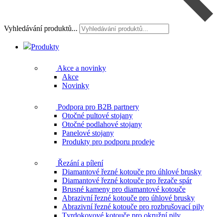
Vyhledávání produktů...
Produkty
Akce a novinky
Akce
Novinky
Podpora pro B2B partnery
Otočné pultové stojany
Otočné podlahové stojany
Panelové stojany
Produkty pro podporu prodeje
Řezání a pílení
Diamantové řezné kotouče pro úhlové brusky
Diamantové řezné kotouče pro řezače spár
Brusné kameny pro diamantové kotouče
Abrazivní řezné kotouče pro úhlové brusky
Abrazivní řezné kotouče pro rozbrušovací pily
Tvrdokovové kotouče pro okružní pily