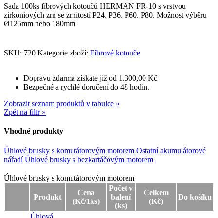
Sada 100ks fíbrových kotoučů HERMAN FR-10 s vrstvou
zirkoniových zrn se zrnitostí P24, P36, P60, P80. Možnost výběru
Ø125mm nebo 180mm
SKU:
720
Kategorie zboží:
Fíbrové kotouče
Dopravu zdarma získáte již od 1.300,00 Kč
Bezpečné a rychlé doručení do 48 hodin.
Zobrazit seznam produktů v tabulce »
Zpět na filtr »
Vhodné produkty
Úhlové brusky s komutátorovým motorem
Ostatní akumulátorové
nářadí
Úhlové brusky s bezkartáčovým motorem
Úhlové brusky s komutátorovým motorem
Úhlové brusky s komutátorovým motorem
Počet v
Cena
Celkem
Produkt
balení
Do košíku
(Kč/1ks)
(Kč)
(ks)
Úhlová