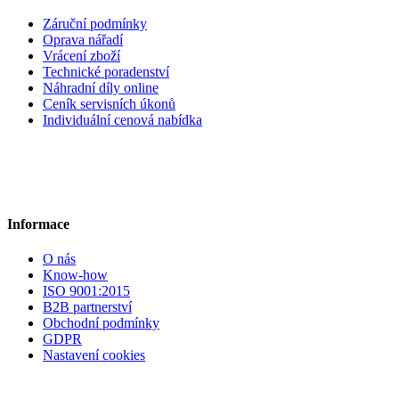
Záruční podmínky
Oprava nářadí
Vrácení zboží
Technické poradenství
Náhradní díly online
Ceník servisních úkonů
Individuální cenová nabídka
Informace
O nás
Know-how
ISO 9001:2015
B2B partnerství
Obchodní podmínky
GDPR
Nastavení cookies