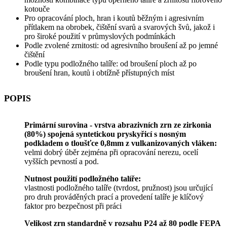
kotouče
Pro opracování ploch, hran i koutů běžným i agresivním
přítlakem na obrobek, čištění svarů a svarových švů, jakož i
pro široké použití v průmyslových podmínkách
Podle zvolené zrnitosti: od agresivního broušení až po jemné
čištění
Podle typu podložného talíře: od broušení ploch až po
broušení hran, koutů i obtížně přístupných míst
POPIS
Primární surovina - vrstva abrazivních zrn ze zirkonia
(80%) spojená syntetickou pryskyřicí s nosným
podkladem o tloušťce 0,8mm z vulkanizovaných vláken:
velmi dobrý úběr zejména při opracování nerezu, ocelí
vyšších pevností a pod.
Nutnost použití podložného talíře:
vlastnosti podložného talíře (tvrdost, pružnost) jsou určující
pro druh prováděných prací a provedení talíře je klíčový
faktor pro bezpečnost při práci
Velikost zrn standardně v rozsahu P24 až 80 podle FEPA