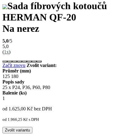
Sada fíbrových kotoučů
HERMAN QF-20
Na nerez
5,0
/5
5,0
(
1x
)
Začít znovu
Zvolit variant:
Průměr (mm)
125
180
Popis sady
25 x P24, P36, P60, P80
Balenie (ks)
1
od 1.625,00
Kč
bez DPH
od 1.966,25
Kč
s DPH
Zvolit variantu