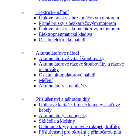
Elektrické nářadí
Úhlové brusky s bezkartáčovým motorem
Přímé brusky s bezkartáčovým motorem
Úhlové brusky s komutátorovým motorem
Elektropneumatická kladiva
Ostatní elektrické nářadí
Akumulátorové nářadí
Akumulátorové vrtací šroubováky
Akumulátorové rázové šroubováky a rázové
utahováky
Ostatní akumulátorové nářadí
Měření
Akumulátory a nabíječky
Příslušenství a náhradní díly
Uhlíkové kartáče, brusné kameny a síťové
kabely
Akumulátory a nabíječky
Sklíčidla a kleštiny
Ochranné kryty, přídavné rukojeti, kufříky
Příslušenství pro okružní a přímočarou pilu