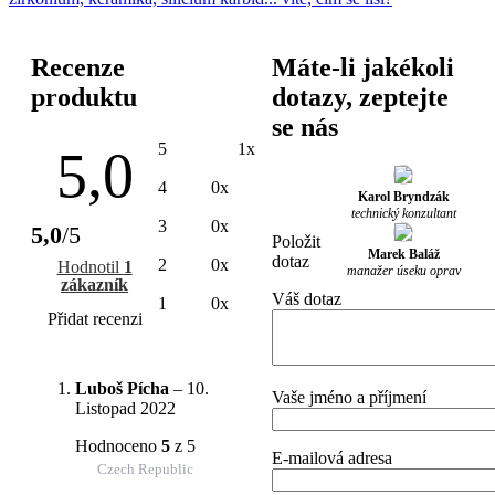
Recenze
Máte-li jakékoli
produktu
dotazy, zeptejte
se nás
5
1x
5,0
4
0x
Karol Bryndzák
technický konzultant
3
0x
5,0
/5
Položit
Marek Baláž
dotaz
2
0x
Hodnotil
1
manažer úseku oprav
zákazník
Váš dotaz
1
0x
Přidat recenzi
Luboš Pícha
–
10.
Vaše jméno a příjmení
Listopad 2022
Hodnoceno
5
z 5
E-mailová adresa
Czech Republic