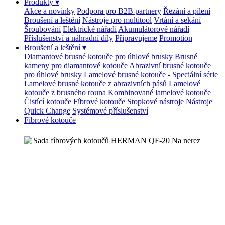
Produkty
▾
Akce a novinky
Podpora pro B2B partnery
Řezání a pílení
Broušení a leštění
Nástroje pro multitool
Vrtání a sekání
Šroubování
Elektrické nářadí
Akumulátorové nářadí
Příslušenství a náhradní díly
Připravujeme
Promotion
Broušení a leštění
▾
Diamantové brusné kotouče pro úhlové brusky
Brusné
kameny pro diamantové kotouče
Abrazivní brusné kotouče
pro úhlové brusky
Lamelové brusné kotouče - Speciální série
Lamelové brusné kotouče z abrazivních pásů
Lamelové
kotouče z brusného rouna
Kombinované lamelové kotouče
Čistící kotouče
Fíbrové kotouče
Stopkové nástroje
Nástroje
Quick Change
Systémové příslušenství
Fíbrové kotouče