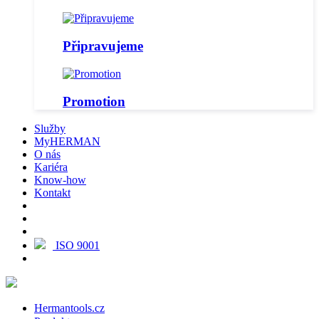
Připravujeme
Promotion
Služby
MyHERMAN
O nás
Kariéra
Know-how
Kontakt
ISO 9001
Hermantools.cz