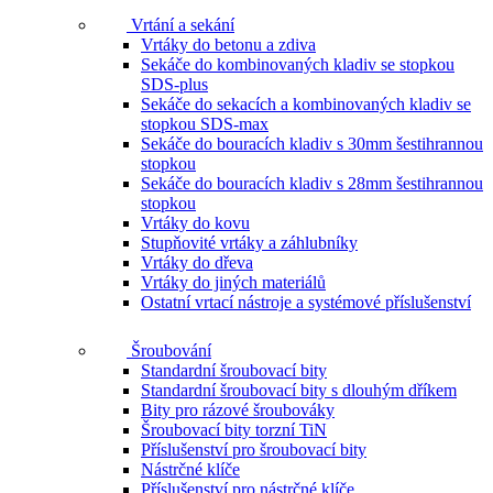
Vrtání a sekání
Vrtáky do betonu a zdiva
Sekáče do kombinovaných kladiv se stopkou
SDS-plus
Sekáče do sekacích a kombinovaných kladiv se
stopkou SDS-max
Sekáče do bouracích kladiv s 30mm šestihrannou
stopkou
Sekáče do bouracích kladiv s 28mm šestihrannou
stopkou
Vrtáky do kovu
Stupňovité vrtáky a záhlubníky
Vrtáky do dřeva
Vrtáky do jiných materiálů
Ostatní vrtací nástroje a systémové příslušenství
Šroubování
Standardní šroubovací bity
Standardní šroubovací bity s dlouhým dříkem
Bity pro rázové šroubováky
Šroubovací bity torzní TiN
Příslušenství pro šroubovací bity
Nástrčné klíče
Příslušenství pro nástrčné klíče