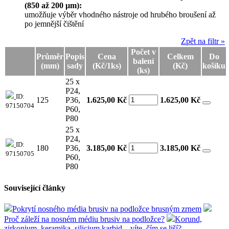
(850 až 200 µm):
umožňuje výběr vhodného nástroje od hrubého broušení až
po jemnější čištění
Zpět na filtr »
Počet v
Průměr
Popis
Cena
Celkem
Do
balení
(mm)
sady
(Kč/1ks)
(Kč)
košíku
(ks)
25 x
P24,
ID:
125
P36,
1.625,00 Kč
1.625,00
Kč
97150704
P60,
P80
25 x
P24,
ID:
180
P36,
3.185,00 Kč
3.185,00
Kč
97150705
P60,
P80
Související články
Pokrytí nosného média brusiv na podložce brusným zrnem
Proč záleží na nosném médiu brusiv na podložce?
Korund,
zirkonium, keramika, silicium karbid... víte, čím se liší?