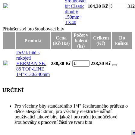
Šroubovací
bit Classic
104,30 Kč
312
dlouhý
150mm |
TX40
Příslušenství pro šroubovací bity
Příslušenství pro šroubovací bity
Počet v
Cena
Celkem
Do
Produkt
balení
(Kč/1ks)
(Kč)
košíku
(ks)
Držák bitů s
rukojetí
HERMAN SB-
238,30 Kč
238,30
Kč
85 TOP-LINE
1/4"x130/240mm
URČENÍ
Pro všechny bity standardního 1/4" šestihranného průřezu o
délce alespoň 50mm, pro všechny elektrické nářadí
používající takové bity, jakož i pro ruční jednoúčelové
šroubováky s pracovní částí ve tvaru bitu