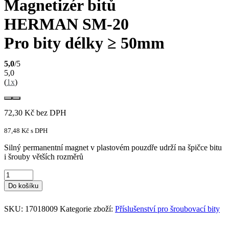
Magnetizér bitů
HERMAN SM-20
Pro bity délky ≥ 50mm
5,0
/5
5,0
(
1x
)
72,30
Kč
bez DPH
87,48
Kč
s DPH
Silný permanentní magnet v plastovém pouzdře udrží na špičce bitu
i šrouby větších rozměrů
Do košíku
SKU:
17018009
Kategorie zboží:
Příslušenství pro šroubovací bity