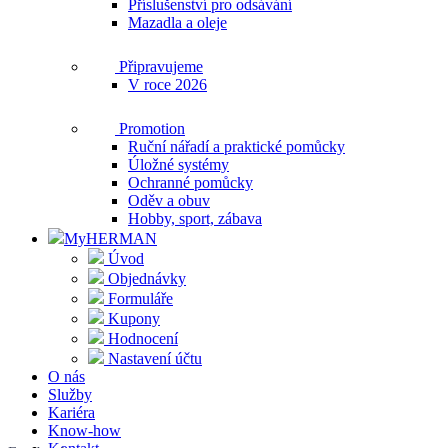
Příslušenství pro odsávání
Mazadla a oleje
Připravujeme
V roce 2026
Promotion
Ruční nářadí a praktické pomůcky
Úložné systémy
Ochranné pomůcky
Oděv a obuv
Hobby, sport, zábava
MyHERMAN
Úvod
Objednávky
Formuláře
Kupony
Hodnocení
Nastavení účtu
O nás
Služby
Kariéra
Know-how