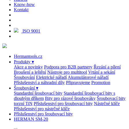
Know-how
Kontakt
ISO 9001
Hermantools.cz
Produkty
▾
Akce a novinky
Podpora pro B2B partnery
Řezání a pílení
Broušení a leštění
Nástroje pro multitool
Vrtání a sekání
Šroubování
Elektrické nářadí
Akumulátorové nářadí
Příslušenství a náhradní díly
Připravujeme
Promotion
Šroubování
▾
Standardní šroubovací bity
Standardní šroubovací bity s
dlouhým dříkem
Bity pro rázové šroubováky
Šroubovací bity
torzní TiN
Příslušenství pro šroubovací bity
Nástrčné klíče
Příslušenství pro nástrčné klíče
Příslušenství pro šroubovací bity
HERMAN SM-20