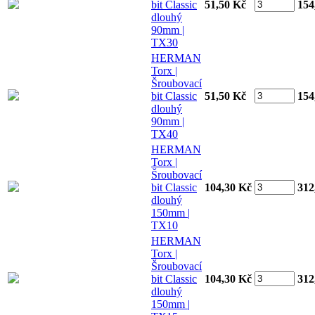
bit Classic
51,50 Kč
154
dlouhý
90mm |
TX30
HERMAN
Torx |
Šroubovací
bit Classic
51,50 Kč
154
dlouhý
90mm |
TX40
HERMAN
Torx |
Šroubovací
bit Classic
104,30 Kč
312
dlouhý
150mm |
TX10
HERMAN
Torx |
Šroubovací
bit Classic
104,30 Kč
312
dlouhý
150mm |