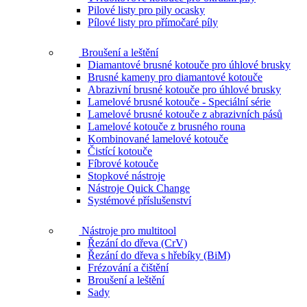
Pilové listy pro pily ocasky
Pílové listy pro přímočaré píly
Broušení a leštění
Diamantové brusné kotouče pro úhlové brusky
Brusné kameny pro diamantové kotouče
Abrazivní brusné kotouče pro úhlové brusky
Lamelové brusné kotouče - Speciální série
Lamelové brusné kotouče z abrazivních pásů
Lamelové kotouče z brusného rouna
Kombinované lamelové kotouče
Čistící kotouče
Fíbrové kotouče
Stopkové nástroje
Nástroje Quick Change
Systémové příslušenství
Nástroje pro multitool
Řezání do dřeva (CrV)
Řezání do dřeva s hřebíky (BiM)
Frézování a čištění
Broušení a leštění
Sady