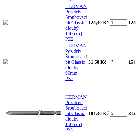
HERMAN
Pozidriv |
Šroubovací
bit Classic
125,30 Kč
125
dlouhý
150mm |
PZ2
HERMAN
Pozidriv |
Šroubovací
bit Classic
51,50 Kč
154
dlouhý
90mm |
PZ2
HERMAN
Pozidriv |
Šroubovací
bit Classic
104,30 Kč
312
dlouhý
150mm |
PZ2