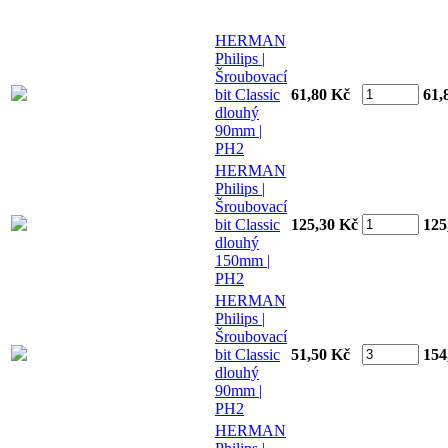
HERMAN
Philips |
Šroubovací
bit Classic
61,80 Kč
61,
dlouhý
90mm |
PH2
HERMAN
Philips |
Šroubovací
bit Classic
125,30 Kč
125
dlouhý
150mm |
PH2
HERMAN
Philips |
Šroubovací
bit Classic
51,50 Kč
154
dlouhý
90mm |
PH2
HERMAN