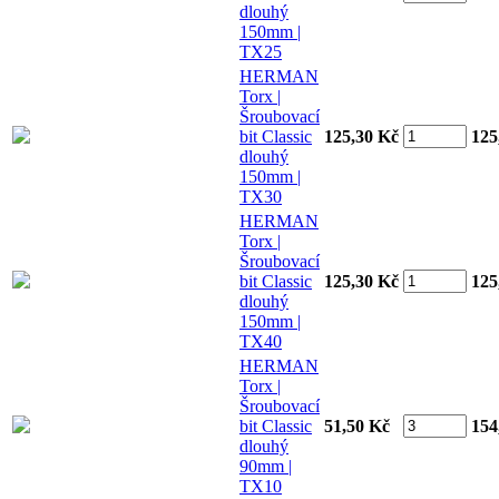
dlouhý
150mm |
TX25
HERMAN
Torx |
Šroubovací
bit Classic
125,30 Kč
125
dlouhý
150mm |
TX30
HERMAN
Torx |
Šroubovací
bit Classic
125,30 Kč
125
dlouhý
150mm |
TX40
HERMAN
Torx |
Šroubovací
bit Classic
51,50 Kč
154
dlouhý
90mm |
TX10