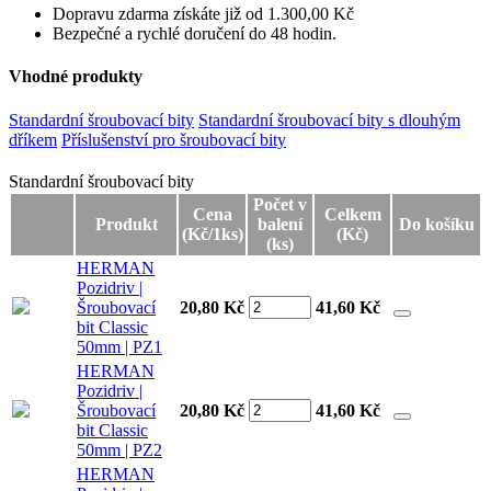
Dopravu zdarma získáte již od 1.300,00 Kč
Bezpečné a rychlé doručení do 48 hodin.
Vhodné produkty
Standardní šroubovací bity
Standardní šroubovací bity s dlouhým
dříkem
Příslušenství pro šroubovací bity
Standardní šroubovací bity
Standardní šroubovací bity
Počet v
Cena
Celkem
Produkt
balení
Do košíku
(Kč/1ks)
(Kč)
(ks)
HERMAN
Pozidriv |
Šroubovací
20,80 Kč
41,60
Kč
bit Classic
50mm | PZ1
HERMAN
Pozidriv |
Šroubovací
20,80 Kč
41,60
Kč
bit Classic
50mm | PZ2
HERMAN