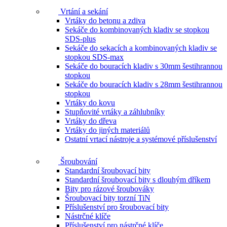
Vrtání a sekání
Vrtáky do betonu a zdiva
Sekáče do kombinovaných kladiv se stopkou
SDS-plus
Sekáče do sekacích a kombinovaných kladiv se
stopkou SDS-max
Sekáče do bouracích kladiv s 30mm šestihrannou
stopkou
Sekáče do bouracích kladiv s 28mm šestihrannou
stopkou
Vrtáky do kovu
Stupňovité vrtáky a záhlubníky
Vrtáky do dřeva
Vrtáky do jiných materiálů
Ostatní vrtací nástroje a systémové příslušenství
Šroubování
Standardní šroubovací bity
Standardní šroubovací bity s dlouhým dříkem
Bity pro rázové šroubováky
Šroubovací bity torzní TiN
Příslušenství pro šroubovací bity
Nástrčné klíče
Příslušenství pro nástrčné klíče