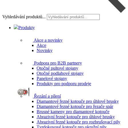
Vyhledávání produktů...
Produkty
Akce a novinky
Akce
Novinky
Podpora pro B2B partnery
Otočné pultové stojany
Otočné podlahové stojany
Panelové stojany
Produkty pro podporu prodeje
Řezání a pílení
Diamantové řezné kotouče pro úhlové brusky
Diamantové řezné kotouče pro řezače spár
Brusné kameny pro diamantové kotouče
Abrazivní řezné kotouče pro úhlové brusky
Abrazivní řezné kotouče pro rozbrušovací pily
Tvrdokovové kotouče pro okružní pily