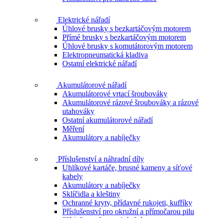
Elektrické nářadí
Úhlové brusky s bezkartáčovým motorem
Přímé brusky s bezkartáčovým motorem
Úhlové brusky s komutátorovým motorem
Elektropneumatická kladiva
Ostatní elektrické nářadí
Akumulátorové nářadí
Akumulátorové vrtací šroubováky
Akumulátorové rázové šroubováky a rázové
utahováky
Ostatní akumulátorové nářadí
Měření
Akumulátory a nabíječky
Příslušenství a náhradní díly
Uhlíkové kartáče, brusné kameny a síťové
kabely
Akumulátory a nabíječky
Sklíčidla a kleštiny
Ochranné kryty, přídavné rukojeti, kufříky
Příslušenství pro okružní a přímočarou pilu