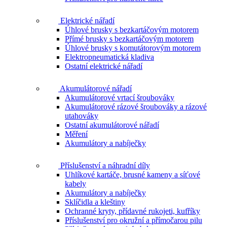
Elektrické nářadí
Úhlové brusky s bezkartáčovým motorem
Přímé brusky s bezkartáčovým motorem
Úhlové brusky s komutátorovým motorem
Elektropneumatická kladiva
Ostatní elektrické nářadí
Akumulátorové nářadí
Akumulátorové vrtací šroubováky
Akumulátorové rázové šroubováky a rázové
utahováky
Ostatní akumulátorové nářadí
Měření
Akumulátory a nabíječky
Příslušenství a náhradní díly
Uhlíkové kartáče, brusné kameny a síťové
kabely
Akumulátory a nabíječky
Sklíčidla a kleštiny
Ochranné kryty, přídavné rukojeti, kufříky
Příslušenství pro okružní a přímočarou pilu