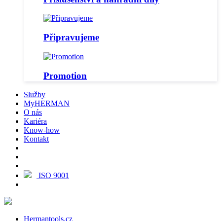
Připravujeme
Promotion
Služby
MyHERMAN
O nás
Kariéra
Know-how
Kontakt
ISO 9001
Hermantools.cz