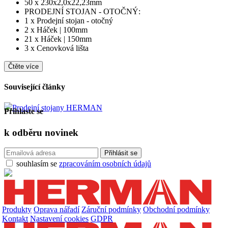
50 x 230x2,0x22,23mm
PRODEJNÍ STOJAN - OTOČNÝ:
1 x Prodejní stojan - otočný
2 x Háček | 100mm
21 x Háček | 150mm
3 x Cenovková lišta
Čtěte více
Související články
Prodejní stojany HERMAN
Přihlaste se
k odběru
novinek
souhlasím se
zpracováním osobních údajů
Produkty
Oprava nářadí
Záruční podmínky
Obchodní podmínky
Kontakt
Nastavení cookies
GDPR