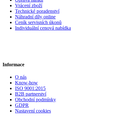
Vrácení zboží
Technické poradenství
Náhradní díly online
Ceník servisních úkonů
Individuální cenová nabídka
Informace
O nás
Know-how
ISO 9001:2015
B2B partnerství
Obchodní podmínky
GDPR
Nastavení cookies