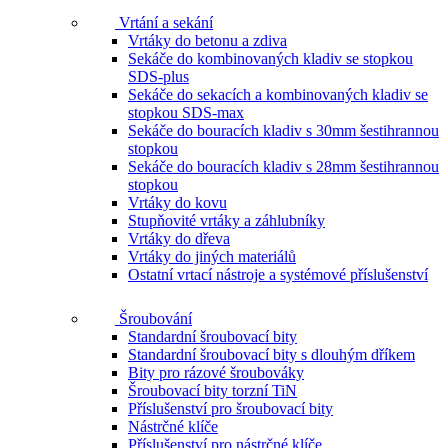
Vrtání a sekání
Vrtáky do betonu a zdiva
Sekáče do kombinovaných kladiv se stopkou
SDS-plus
Sekáče do sekacích a kombinovaných kladiv se
stopkou SDS-max
Sekáče do bouracích kladiv s 30mm šestihrannou
stopkou
Sekáče do bouracích kladiv s 28mm šestihrannou
stopkou
Vrtáky do kovu
Stupňovité vrtáky a záhlubníky
Vrtáky do dřeva
Vrtáky do jiných materiálů
Ostatní vrtací nástroje a systémové příslušenství
Šroubování
Standardní šroubovací bity
Standardní šroubovací bity s dlouhým dříkem
Bity pro rázové šroubováky
Šroubovací bity torzní TiN
Příslušenství pro šroubovací bity
Nástrčné klíče
Příslušenství pro nástrčné klíče