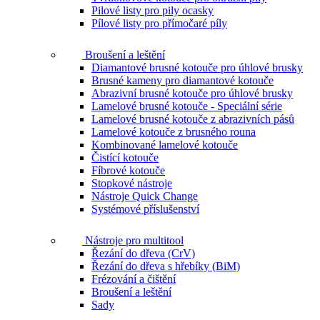
Pilové listy pro pily ocasky
Pílové listy pro přímočaré píly
Broušení a leštění
Diamantové brusné kotouče pro úhlové brusky
Brusné kameny pro diamantové kotouče
Abrazivní brusné kotouče pro úhlové brusky
Lamelové brusné kotouče - Speciální série
Lamelové brusné kotouče z abrazivních pásů
Lamelové kotouče z brusného rouna
Kombinované lamelové kotouče
Čistící kotouče
Fíbrové kotouče
Stopkové nástroje
Nástroje Quick Change
Systémové příslušenství
Nástroje pro multitool
Řezání do dřeva (CrV)
Řezání do dřeva s hřebíky (BiM)
Frézování a čištění
Broušení a leštění
Sady