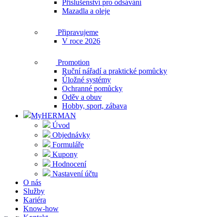
Příslušenství pro odsávání
Mazadla a oleje
Připravujeme
V roce 2026
Promotion
Ruční nářadí a praktické pomůcky
Úložné systémy
Ochranné pomůcky
Oděv a obuv
Hobby, sport, zábava
MyHERMAN
Úvod
Objednávky
Formuláře
Kupony
Hodnocení
Nastavení účtu
O nás
Služby
Kariéra
Know-how