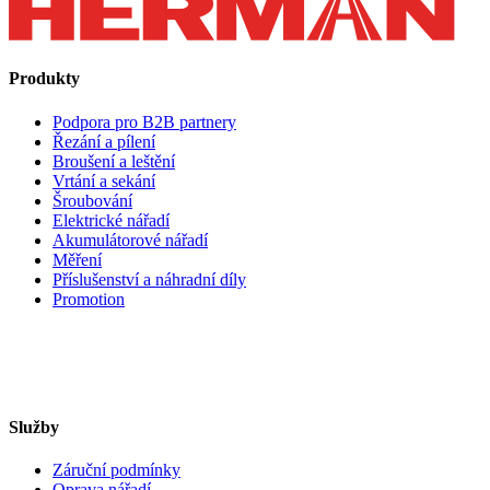
Produkty
Podpora pro B2B partnery
Řezání a pílení
Broušení a leštění
Vrtání a sekání
Šroubování
Elektrické nářadí
Akumulátorové nářadí
Měření
Příslušenství a náhradní díly
Promotion
Služby
Záruční podmínky
Oprava nářadí