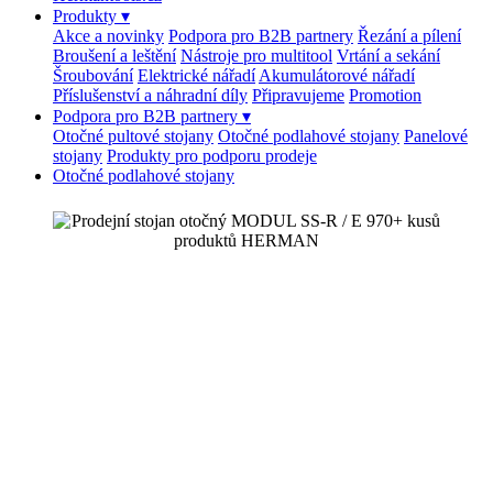
Produkty
▾
Akce a novinky
Podpora pro B2B partnery
Řezání a pílení
Broušení a leštění
Nástroje pro multitool
Vrtání a sekání
Šroubování
Elektrické nářadí
Akumulátorové nářadí
Příslušenství a náhradní díly
Připravujeme
Promotion
Podpora pro B2B partnery
▾
Otočné pultové stojany
Otočné podlahové stojany
Panelové
stojany
Produkty pro podporu prodeje
Otočné podlahové stojany