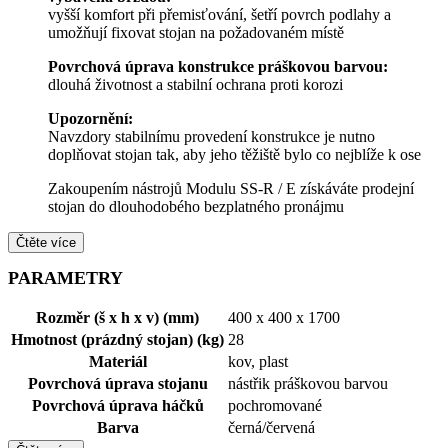
vyšší komfort při přemisťování, šetří povrch podlahy a
umožňují fixovat stojan na požadovaném místě
Povrchová úprava konstrukce práškovou barvou:
dlouhá životnost a stabilní ochrana proti korozi
Upozornění:
Navzdory stabilnímu provedení konstrukce je nutno
doplňovat stojan tak, aby jeho těžiště bylo co nejblíže k ose
Zakoupením nástrojů Modulu SS-R / E získáváte prodejní
stojan do dlouhodobého bezplatného pronájmu
Čtěte více
PARAMETRY
Rozměr (š x h x v) (mm)
400 x 400 x 1700
Hmotnost (prázdný stojan) (kg)
28
Materiál
kov, plast
Povrchová úprava stojanu
nástřik práškovou barvou
Povrchová úprava háčků
pochromované
Barva
černá/červená