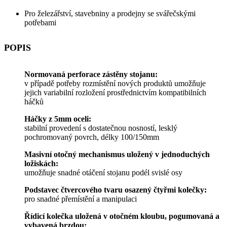
Pro železářství, stavebniny a prodejny se svářečskými
potřebami
POPIS
Normovaná perforace zástěny stojanu:
v případě potřeby rozmístění nových produktů umožňuje
jejich variabilní rozložení prostřednictvím kompatibilních
háčků
Háčky z 5mm oceli:
stabilní provedení s dostatečnou nosností, lesklý
pochromovaný povrch, délky 100/150mm
Masivní otočný mechanismus uložený v jednoduchých
ložiskách:
umožňuje snadné otáčení stojanu podél svislé osy
Podstavec čtvercového tvaru osazený čtyřmi kolečky:
pro snadné přemístění a manipulaci
Řídicí kolečka uložená v otočném kloubu, pogumovaná a
vybavená brzdou: