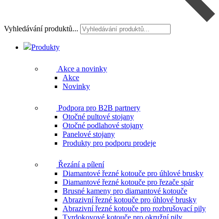
Vyhledávání produktů...
Produkty
Akce a novinky
Akce
Novinky
Podpora pro B2B partnery
Otočné pultové stojany
Otočné podlahové stojany
Panelové stojany
Produkty pro podporu prodeje
Řezání a pílení
Diamantové řezné kotouče pro úhlové brusky
Diamantové řezné kotouče pro řezače spár
Brusné kameny pro diamantové kotouče
Abrazivní řezné kotouče pro úhlové brusky
Abrazivní řezné kotouče pro rozbrušovací pily
Tvrdokovové kotouče pro okružní pily