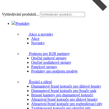
Vyhledávání produktů...
Produkty
Akce a novinky
Akce
Novinky
Podpora pro B2B partnery
Otočné pultové stojany
Otočné podlahové stojany
Panelové stojany
Produkty pro podporu prodeje
Řezání a pílení
Diamantové řezné kotouče pro úhlové brusky
Diamantové řezné kotouče pro řezače spár
Brusné kameny pro diamantové kotouče
Abrazivní řezné kotouče pro úhlové brusky
Abrazivní řezné kotouče pro rozbrušovací pily
Tvrdokovové kotouče pro okružní pily