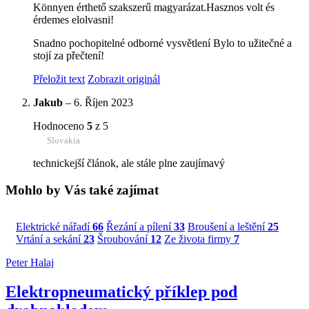
Könnyen érthető szakszerű magyarázat.Hasznos volt és
érdemes elolvasni!
Snadno pochopitelné odborné vysvětlení Bylo to užitečné a
stojí za přečtení!
Přeložit text
Zobrazit originál
Jakub
–
6. Říjen 2023
Hodnoceno
5
z 5
Slovakia
technickejší článok, ale stále plne zaujímavý
Mohlo by Vás také zajímat
Elektrické nářadí
66
Řezání a pílení
33
Broušení a leštění
25
Vrtání a sekání
23
Šroubování
12
Ze života firmy
7
Peter Halaj
Elektropneumatický příklep pod