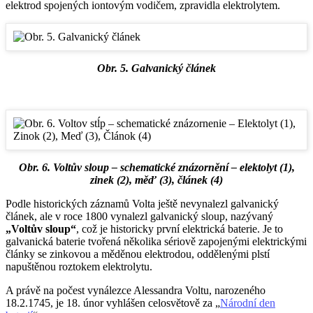
elektrod spojených iontovým vodičem, zpravidla elektrolytem.
Obr. 5. Galvanický článek
Obr. 6. Voltův sloup – schematické znázornění – elektolyt (1),
zinek (2), měď (3), článek (4)
Podle historických záznamů Volta ještě nevynalezl galvanický
článek, ale v roce 1800 vynalezl galvanický sloup, nazývaný
„Voltův sloup“
, což je historicky první elektrická baterie. Je to
galvanická baterie tvořená několika sériově zapojenými elektrickými
články se zinkovou a měděnou elektrodou, oddělenými plstí
napuštěnou roztokem elektrolytu.
A právě na počest vynálezce Alessandra Voltu, narozeného
18.2.1745, je 18. únor vyhlášen celosvětově za „
Národní den