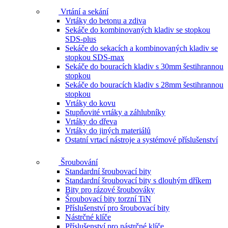
Vrtání a sekání
Vrtáky do betonu a zdiva
Sekáče do kombinovaných kladiv se stopkou
SDS-plus
Sekáče do sekacích a kombinovaných kladiv se
stopkou SDS-max
Sekáče do bouracích kladiv s 30mm šestihrannou
stopkou
Sekáče do bouracích kladiv s 28mm šestihrannou
stopkou
Vrtáky do kovu
Stupňovité vrtáky a záhlubníky
Vrtáky do dřeva
Vrtáky do jiných materiálů
Ostatní vrtací nástroje a systémové příslušenství
Šroubování
Standardní šroubovací bity
Standardní šroubovací bity s dlouhým dříkem
Bity pro rázové šroubováky
Šroubovací bity torzní TiN
Příslušenství pro šroubovací bity
Nástrčné klíče
Příslušenství pro nástrčné klíče