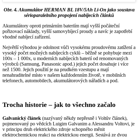
Obr. 4. Akumulátor HERMAN BL 18V/5Ah Li-On jako soustava
sérioparalelního propojení nabíjecích článků
Akumulátory oproti primárním bateriím mají vyšší počáteční
pořizovací náklady, vyšší samovybíjecí proudy a navíc je zapotřebí
vhodné nabíjecí zařízení.
Největší výhodou je odolnost vůči vysokému proudovému zatížení a
vysoký počet možných nabíjecích cyklů – běžně se pohybuje mezi
100x – 1 000x, u moderních nabíjecích baterií od renomovaných
výrobců (Samsung, Panasonic apod.) jejich počet dosahuje i více
než 1500. Jejich použití je na prudkém vzestupu a mají
nenahraditelné místo v našem každodenním životě, v mobilních
telefonech, automobilech, akumulátorových nářadích a pod.
Trocha historie – jak to všechno začalo
Galvanický článek
(nazývaný někdy nepřesně i Voltův článek),
pojmenovaný po vědcích Luigim Galvanim a Alessandru Voltovi, je
v principu druh elektrického zdroje schopného měnit
elektrochemickou reakci na elektrickou energii. Sestává ze dvou