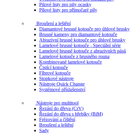
Pilové listy pro pily ocasky
Pílové listy pro přímočaré píly
Broušení a leštění
Diamantové brusné kotouče pro úhlové brusky
Brusné kameny pro diamantové kotouče
Abrazivní brusné kotouče pro úhlové brusky
Lamelové brusné kotouče - Speciální série
Lamelové brusné kotouče z abrazivních pásů
Lamelové kotouče z brusného rouna
Kombinované lamelové kotouče
Čistící kotouče
Fíbrové kotouče
Stopkové nástroje
Nástroje Quick Change
Systémové příslušenství
Nástroje pro multitool
Řezání do dřeva (CrV)
Řezání do dřeva s hřebíky (BiM)
Frézování a čištění
Broušení a leštění
Sady