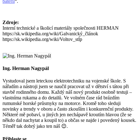
baterií
“.
Zdroje:
Interní technické a školicí materiály společnosti HERMAN
https://sk.wikipedia.org/wiki/Galvanický_článok
https://sk.wikipedia.org/wiki/Voltov_stĺp
Ing. Herman Nagypál
Vystudoval jsem leteckou elektrotechniku ​​na vojenské škole. S
nářadím a nástroji jsem se naučil pracovat už v dětství s tátou při
stavbě rodinného domu. Každý náš nový produkt osobně testuji –
vlastníma rukama a do detailů. Ve volném čase rád brázdím
rumunské horské průsmyky na motorce. Kromě toho sleduji
novinky a trendy v oboru a často zkouším i konkurenční produkty.
Některé mě pobaví, u jiných jen nechápavě kroutím hlavou (že se
někdo dal nachytat a koupil to) a občas se najde i povedený kousek.
Téměř tak dobrý jako ten náš 😊.
Přihlaste se