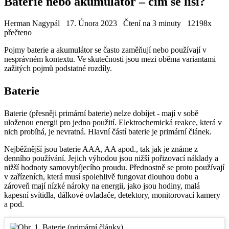
Baterie nebo akumulátor – čím se liší?
Herman Nagypál
17. Února 2023
Čtení na 3 minuty
12198x
přečteno
Pojmy baterie a akumulátor se často zaměňují nebo používají v
nesprávném kontextu. Ve skutečnosti jsou mezi oběma variantami
zažitých pojmů podstatné rozdíly.
Baterie
Baterie (přesněji primární baterie) nelze dobíjet - mají v sobě
uloženou energii pro jedno použití. Elektrochemická reakce, která v
nich probíhá, je nevratná. Hlavní částí baterie je primární článek.
Nejběžnější jsou baterie AAA, AA apod., tak jak je známe z
denního používání. Jejich výhodou jsou nižší pořizovací náklady a
nižší hodnoty samovybíjecího proudu. Přednostně se proto používají
v zařízeních, která musí spolehlivě fungovat dlouhou dobu a
zároveň mají nízké nároky na energii, jako jsou hodiny, malá
kapesní svítidla, dálkové ovladače, detektory, monitorovací kamery
a pod.