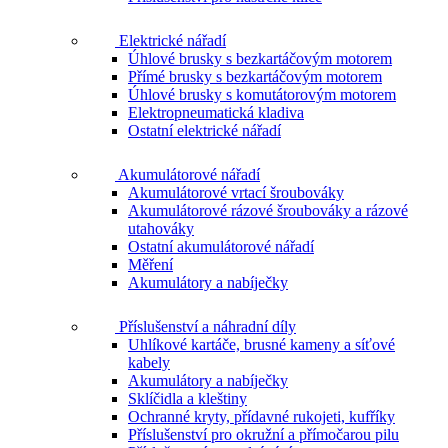
Elektrické nářadí
Úhlové brusky s bezkartáčovým motorem
Přímé brusky s bezkartáčovým motorem
Úhlové brusky s komutátorovým motorem
Elektropneumatická kladiva
Ostatní elektrické nářadí
Akumulátorové nářadí
Akumulátorové vrtací šroubováky
Akumulátorové rázové šroubováky a rázové
utahováky
Ostatní akumulátorové nářadí
Měření
Akumulátory a nabíječky
Příslušenství a náhradní díly
Uhlíkové kartáče, brusné kameny a síťové
kabely
Akumulátory a nabíječky
Sklíčidla a kleštiny
Ochranné kryty, přídavné rukojeti, kufříky
Příslušenství pro okružní a přímočarou pilu