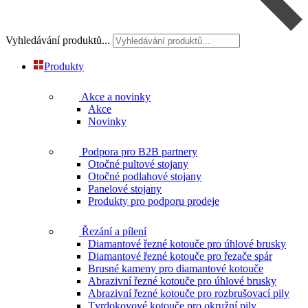
Vyhledávání produktů...
Produkty
Akce a novinky
Akce
Novinky
Podpora pro B2B partnery
Otočné pultové stojany
Otočné podlahové stojany
Panelové stojany
Produkty pro podporu prodeje
Řezání a pílení
Diamantové řezné kotouče pro úhlové brusky
Diamantové řezné kotouče pro řezače spár
Brusné kameny pro diamantové kotouče
Abrazivní řezné kotouče pro úhlové brusky
Abrazivní řezné kotouče pro rozbrušovací pily
Tvrdokovové kotouče pro okružní pily