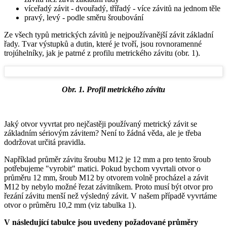
víceřadý závit - dvouřadý, třířadý - více závitů na jednom těle
pravý, levý - podle směru šroubování
Ze všech typů metrických závitů je nejpoužívanější závit základní
řady. Tvar výstupků a dutin, které je tvoří, jsou rovnoramenné
trojúhelníky, jak je patrné z profilu metrického závitu (obr. 1).
Obr. 1. Profil metrického závitu
Jaký otvor vyvrtat pro nejčastěji používaný metrický závit se
základním sériovým závitem? Není to žádná věda, ale je třeba
dodržovat určitá pravidla.
Například průměr závitu šroubu M12 je 12 mm a pro tento šroub
potřebujeme "vyrobit" matici. Pokud bychom vyvrtali otvor o
průměru 12 mm, šroub M12 by otvorem volně procházel a závit
M12 by nebylo možné řezat závitníkem. Proto musí být otvor pro
řezání závitu menší než výsledný závit. V našem případě vyvrtáme
otvor o průměru 10,2 mm (viz tabulka 1).
V následující tabulce jsou uvedeny požadované průměry