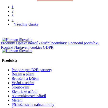
1
2
3
»
Všechny články
Produkty
Oprava nářadí
Záruční podmínky
Obchodní podmínky
Kontakt
Nastavení cookies
GDPR
Produkty
Podpora pro B2B partnery
Řezání a pílení
Broušení a leštění
Vrtání a sekání
Šroubování
Elektrické nářadí
Akumulátorové nářadí
Měření
Příslušenství a náhradní díly