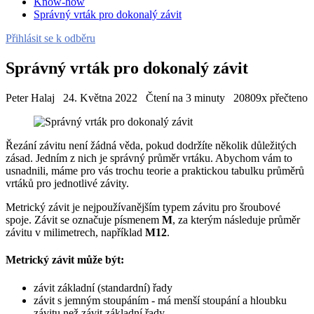
Know-how
Správný vrták pro dokonalý závit
Přihlásit se k odběru
Správný vrták pro dokonalý závit
Peter Halaj
24. Května 2022
Čtení na 3 minuty
20809x přečteno
Řezání závitu není žádná věda, pokud dodržíte několik důležitých
zásad. Jedním z nich je správný průměr vrtáku. Abychom vám to
usnadnili, máme pro vás trochu teorie a praktickou tabulku průměrů
vrtáků pro jednotlivé závity.
Metrický závit je nejpoužívanějším typem závitu pro šroubové
spoje. Závit se označuje písmenem
M
, za kterým následuje průměr
závitu v milimetrech, například
M12
.
Metrický závit může být:
závit základní (standardní) řady
závit s jemným stoupáním - má menší stoupání a hloubku
závitu než závit základní řady