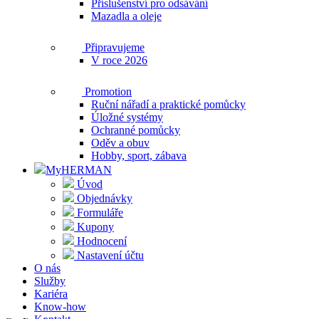
Příslušenství pro odsávání
Mazadla a oleje
Připravujeme
V roce 2026
Promotion
Ruční nářadí a praktické pomůcky
Úložné systémy
Ochranné pomůcky
Oděv a obuv
Hobby, sport, zábava
MyHERMAN
Úvod
Objednávky
Formuláře
Kupony
Hodnocení
Nastavení účtu
O nás
Služby
Kariéra
Know-how