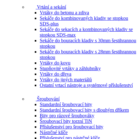
Vrtání a sekání
Vrtáky do betonu a zdiva
Sekáče do kombinovaných kladiv se stopkou
SDS-plus
Sekáče do sekacích a kombinovaných kladiv se
stopkou SDS-max
Sekáče do bouracích kladiv s 30mm šestihrannou
stopkou
Sekáče do bouracích kladiv s 28mm šestihrannou
stopkou
Vrtáky do kovu
Stupňovité vrtáky a záhlubníky
Vrtáky do dřeva
Vrtáky do jiných materiálů
Ostatní vrtací nástroje a systémové příslušenství
Šroubování
Standardní šroubovací bity
Standardní šroubovací bity s dlouhým dříkem
Bity pro rázové šroubováky
Šroubovací bity torzní TiN
Příslušenství pro šroubovací bity
Nástrčné klíče
Příslušenství pro nástrčné klíče