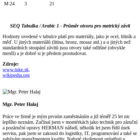
M 24
3
21
SEQ Tabulka / Arabic 1 - Průměr otvoru pro metrický závit
Hodnoty uvedené v tabulce platí pro materiály, jako je ocel, hliník a
měď. U jiných materiálů (litina, bronz, mosaz atd.) a u jiných než
standardních stoupání závitů jsou otvory také odlišné (obvykle
menší) a je dobré si je předem prostudovat.
Zdroje:
www.tuke.sk,
wikipedia.org
Mgr. Peter Halaj
Práce ve firmě je mým prvním zaměstnáním a již téměř 25 let nic
lepšího neznám. Začínal jsem v montérkách jako technik pro záruční
a pozáruční opravy HERMAN nářadí, několik let jsem řídil úsek
servisu, pak jsem se zakousl do logistiky, IT, programování a také se
zabývám manažmentem kvality. Nabyté zkušenosti uplatňuji v