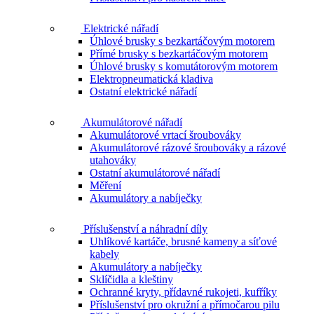
Elektrické nářadí
Úhlové brusky s bezkartáčovým motorem
Přímé brusky s bezkartáčovým motorem
Úhlové brusky s komutátorovým motorem
Elektropneumatická kladiva
Ostatní elektrické nářadí
Akumulátorové nářadí
Akumulátorové vrtací šroubováky
Akumulátorové rázové šroubováky a rázové
utahováky
Ostatní akumulátorové nářadí
Měření
Akumulátory a nabíječky
Příslušenství a náhradní díly
Uhlíkové kartáče, brusné kameny a síťové
kabely
Akumulátory a nabíječky
Sklíčidla a kleštiny
Ochranné kryty, přídavné rukojeti, kufříky
Příslušenství pro okružní a přímočarou pilu