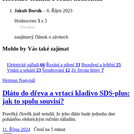
Jakub Borsík
–
6. Říjen 2023
Hodnoceno
5
z 5
Slovakia
zaujímavý článok o závitoch
Mohlo by Vás také zajímat
Elektrické nářadí
66
Řezání a pílení
33
Broušení a leštění
25
Vrtání a sekání
23
Šroubování
12
Ze života firmy
7
Herman Nagypál
Dláto do dřeva a vrtací kladivo SDS-plus:
jak to spolu souvisí?
Pravěký člověk jistě netušil, že jeho dláto bude jednoho dne
poháněno elektrickým ručním nářadím.
11. Října 2024
Čtení na 5 minut