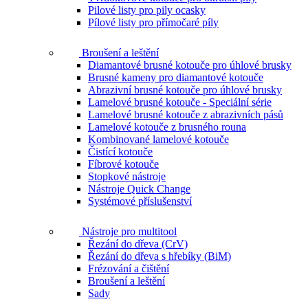
Pilové listy pro pily ocasky
Pílové listy pro přímočaré píly
Broušení a leštění
Diamantové brusné kotouče pro úhlové brusky
Brusné kameny pro diamantové kotouče
Abrazivní brusné kotouče pro úhlové brusky
Lamelové brusné kotouče - Speciální série
Lamelové brusné kotouče z abrazivních pásů
Lamelové kotouče z brusného rouna
Kombinované lamelové kotouče
Čistící kotouče
Fíbrové kotouče
Stopkové nástroje
Nástroje Quick Change
Systémové příslušenství
Nástroje pro multitool
Řezání do dřeva (CrV)
Řezání do dřeva s hřebíky (BiM)
Frézování a čištění
Broušení a leštění
Sady