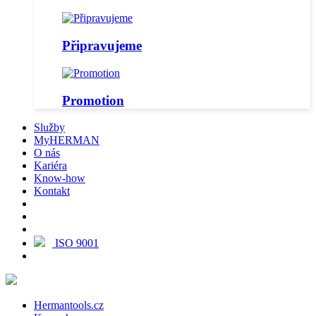
Připravujeme
Promotion
Služby
MyHERMAN
O nás
Kariéra
Know-how
Kontakt
ISO 9001
Hermantools.cz