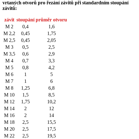
vrtaných otvorů pro řezání závitů při standardním stoupání
závitů:
závit
stoupání
průměr otvoru
M 2
0,4
1,6
M 2,2
0,45
1,75
M 2,5
0,45
2,05
M 3
0,5
2,5
M 3,5
0,6
2,9
M 4
0,7
3,3
M 5
0,8
4,2
M 6
1
5
M 7
1
6
M 8
1,25
6,8
M 10
1,5
8,5
M 12
1,75
10,2
M 14
2
12
M 16
2
14
M 18
2,5
15,5
M 20
2,5
17,5
M 22
2,5
19,5