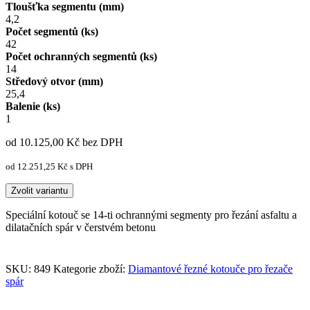
Tloušťka segmentu (mm)
4,2
Počet segmentů (ks)
42
Počet ochranných segmentů (ks)
14
Středový otvor (mm)
25,4
Balenie (ks)
1
od 10.125,00
Kč
bez DPH
od 12.251,25
Kč
s DPH
Zvolit variantu
Speciální kotouč se 14-ti ochrannými segmenty pro řezání asfaltu a
dilatačních spár v čerstvém betonu
SKU:
849
Kategorie zboží:
Diamantové řezné kotouče pro řezače
spár