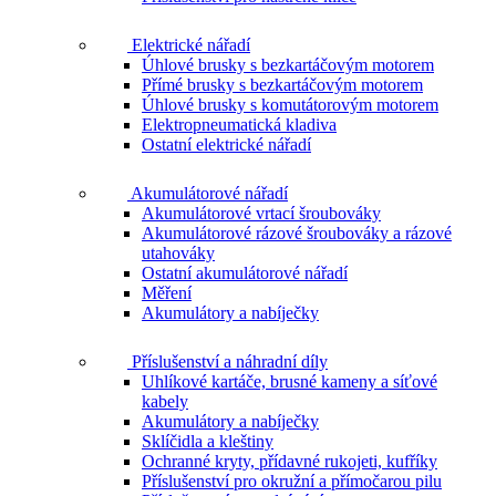
Elektrické nářadí
Úhlové brusky s bezkartáčovým motorem
Přímé brusky s bezkartáčovým motorem
Úhlové brusky s komutátorovým motorem
Elektropneumatická kladiva
Ostatní elektrické nářadí
Akumulátorové nářadí
Akumulátorové vrtací šroubováky
Akumulátorové rázové šroubováky a rázové
utahováky
Ostatní akumulátorové nářadí
Měření
Akumulátory a nabíječky
Příslušenství a náhradní díly
Uhlíkové kartáče, brusné kameny a síťové
kabely
Akumulátory a nabíječky
Sklíčidla a kleštiny
Ochranné kryty, přídavné rukojeti, kufříky
Příslušenství pro okružní a přímočarou pilu