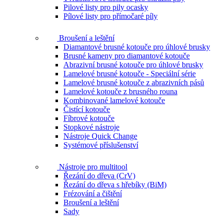
Pilové listy pro pily ocasky
Pílové listy pro přímočaré píly
Broušení a leštění
Diamantové brusné kotouče pro úhlové brusky
Brusné kameny pro diamantové kotouče
Abrazivní brusné kotouče pro úhlové brusky
Lamelové brusné kotouče - Speciální série
Lamelové brusné kotouče z abrazivních pásů
Lamelové kotouče z brusného rouna
Kombinované lamelové kotouče
Čistící kotouče
Fíbrové kotouče
Stopkové nástroje
Nástroje Quick Change
Systémové příslušenství
Nástroje pro multitool
Řezání do dřeva (CrV)
Řezání do dřeva s hřebíky (BiM)
Frézování a čištění
Broušení a leštění
Sady