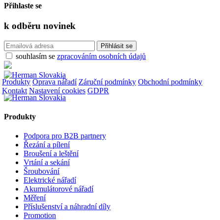
Přihlaste se
k odběru
novinek
souhlasím se
zpracováním osobních údajů
Produkty
Oprava nářadí
Záruční podmínky
Obchodní podmínky
Kontakt
Nastavení cookies
GDPR
Produkty
Podpora pro B2B partnery
Řezání a pílení
Broušení a leštění
Vrtání a sekání
Šroubování
Elektrické nářadí
Akumulátorové nářadí
Měření
Příslušenství a náhradní díly
Promotion