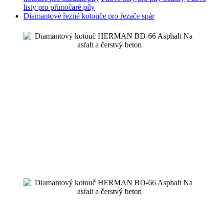
listy pro přímočaré píly
Diamantové řezné kotouče pro řezače spár