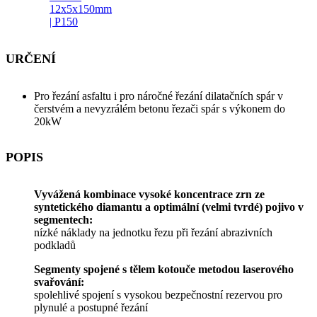
12x5x150mm
| P150
URČENÍ
Pro řezání asfaltu i pro náročné řezání dilatačních spár v
čerstvém a nevyzrálém betonu řezači spár s výkonem do
20kW
POPIS
Vyvážená kombinace vysoké koncentrace zrn ze
syntetického diamantu a optimální (velmi tvrdé) pojivo v
segmentech:
nízké náklady na jednotku řezu při řezání abrazivních
podkladů
Segmenty spojené s tělem kotouče metodou laserového
svařování:
spolehlivé spojení s vysokou bezpečnostní rezervou pro
plynulé a postupné řezání