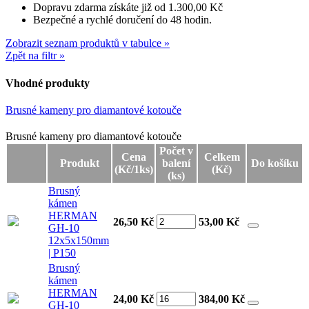
Dopravu zdarma získáte již od 1.300,00 Kč
Bezpečné a rychlé doručení do 48 hodin.
Zobrazit seznam produktů v tabulce »
Zpět na filtr »
Vhodné produkty
Brusné kameny pro diamantové kotouče
Brusné kameny pro diamantové kotouče
Brusné kameny pro diamantové kotouče
Počet v
Cena
Celkem
Produkt
balení
Do košíku
(Kč/1ks)
(Kč)
(ks)
Brusný
kámen
HERMAN
26,50 Kč
53,00
Kč
GH-10
12x5x150mm
| P150
Brusný
kámen
HERMAN
24,00 Kč
384,00
Kč
GH-10