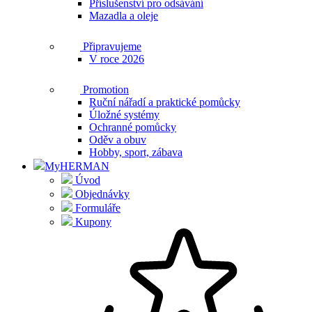
Příslušenství pro odsávání
Mazadla a oleje
Připravujeme
V roce 2026
Promotion
Ruční nářadí a praktické pomůcky
Úložné systémy
Ochranné pomůcky
Oděv a obuv
Hobby, sport, zábava
MyHERMAN
Úvod
Objednávky
Formuláře
Kupony