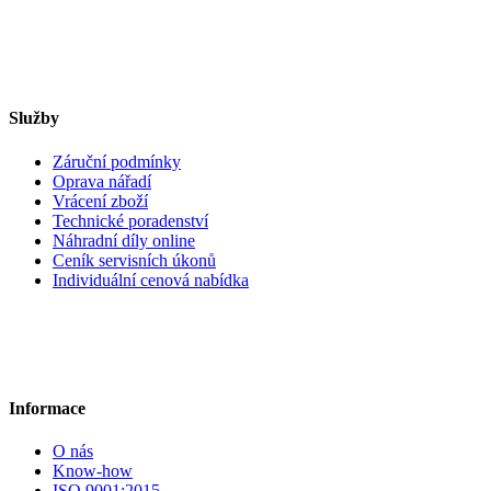
Služby
Záruční podmínky
Oprava nářadí
Vrácení zboží
Technické poradenství
Náhradní díly online
Ceník servisních úkonů
Individuální cenová nabídka
Informace
O nás
Know-how
ISO 9001:2015