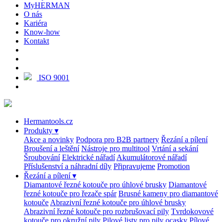
MyHERMAN
O nás
Kariéra
Know-how
Kontakt
ISO 9001
Hermantools.cz
Produkty
▾
Akce a novinky
Podpora pro B2B partnery
Řezání a pílení
Broušení a leštění
Nástroje pro multitool
Vrtání a sekání
Šroubování
Elektrické nářadí
Akumulátorové nářadí
Příslušenství a náhradní díly
Připravujeme
Promotion
Řezání a pílení
▾
Diamantové řezné kotouče pro úhlové brusky
Diamantové
řezné kotouče pro řezače spár
Brusné kameny pro diamantové
kotouče
Abrazivní řezné kotouče pro úhlové brusky
Abrazivní řezné kotouče pro rozbrušovací pily
Tvrdokovové
kotouče pro okružní pily
Pilové listy pro pily ocasky
Pílové