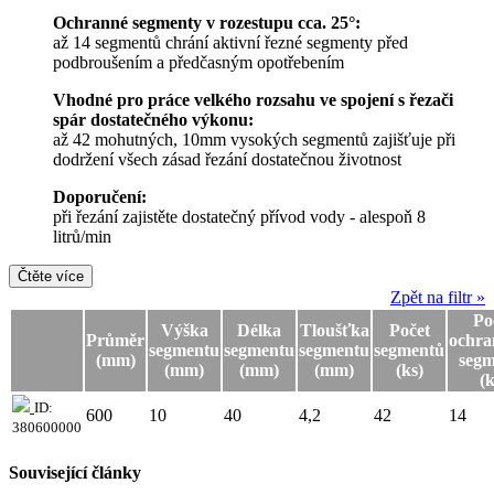
Ochranné segmenty v rozestupu cca. 25°:
až 14 segmentů chrání aktivní řezné segmenty před
podbroušením a předčasným opotřebením
Vhodné pro práce velkého rozsahu ve spojení s řezači
spár dostatečného výkonu:
až 42 mohutných, 10mm vysokých segmentů zajišťuje při
dodržení všech zásad řezání dostatečnou životnost
Doporučení:
při řezání zajistěte dostatečný přívod vody - alespoň 8
litrů/min
Čtěte více
Zpět na filtr »
Po
Výška
Délka
Tloušťka
Počet
Průměr
ochra
segmentu
segmentu
segmentu
segmentů
(mm)
segm
(mm)
(mm)
(mm)
(ks)
(k
ID:
600
10
40
4,2
42
14
380600000
Související články