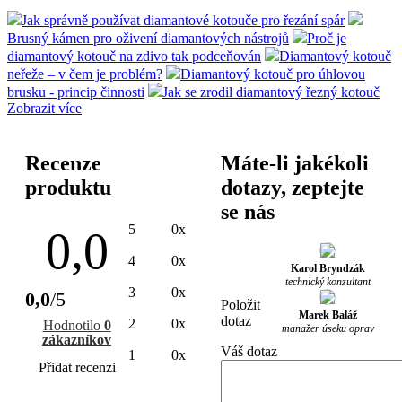
Jak správně používat diamantové kotouče pro řezání spár
Brusný kámen pro oživení diamantových nástrojů
Proč je
diamantový kotouč na zdivo tak podceňován
Diamantový kotouč
neřeže – v čem je problém?
Diamantový kotouč pro úhlovou
brusku - princip činnosti
Jak se zrodil diamantový řezný kotouč
Zobrazit více
Recenze
Máte-li jakékoli
produktu
dotazy, zeptejte
se nás
5
0x
0,0
4
0x
Karol Bryndzák
technický konzultant
3
0x
0,0
/5
Položit
Marek Baláž
dotaz
2
0x
Hodnotilo
0
manažer úseku oprav
zákazníkov
Váš dotaz
1
0x
Přidat recenzi