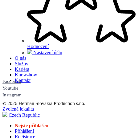
Hodnocení
Nastavení účtu
O nás
Služby
Kariéra
Know-how
Kontakt
Facebook
Youtube
Instagram
© 2026 Herman Slovakia Production s.r.o.
Zvolená lokalita
Czech Republic
Nejste přihlášen
Přihlášení
Registrace