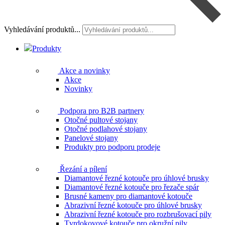
Vyhledávání produktů...
Produkty
Akce a novinky
Akce
Novinky
Podpora pro B2B partnery
Otočné pultové stojany
Otočné podlahové stojany
Panelové stojany
Produkty pro podporu prodeje
Řezání a pílení
Diamantové řezné kotouče pro úhlové brusky
Diamantové řezné kotouče pro řezače spár
Brusné kameny pro diamantové kotouče
Abrazivní řezné kotouče pro úhlové brusky
Abrazivní řezné kotouče pro rozbrušovací pily
Tvrdokovové kotouče pro okružní pily