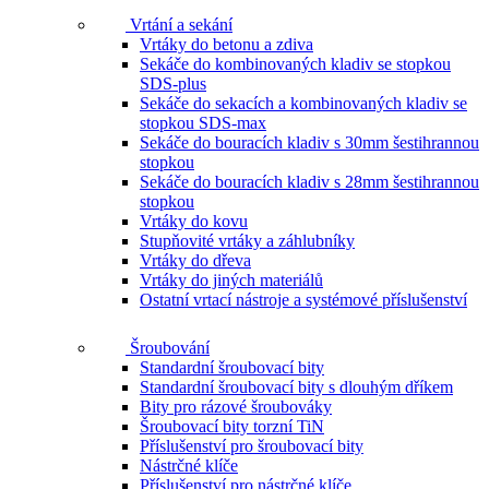
Vrtání a sekání
Vrtáky do betonu a zdiva
Sekáče do kombinovaných kladiv se stopkou
SDS-plus
Sekáče do sekacích a kombinovaných kladiv se
stopkou SDS-max
Sekáče do bouracích kladiv s 30mm šestihrannou
stopkou
Sekáče do bouracích kladiv s 28mm šestihrannou
stopkou
Vrtáky do kovu
Stupňovité vrtáky a záhlubníky
Vrtáky do dřeva
Vrtáky do jiných materiálů
Ostatní vrtací nástroje a systémové příslušenství
Šroubování
Standardní šroubovací bity
Standardní šroubovací bity s dlouhým dříkem
Bity pro rázové šroubováky
Šroubovací bity torzní TiN
Příslušenství pro šroubovací bity
Nástrčné klíče
Příslušenství pro nástrčné klíče