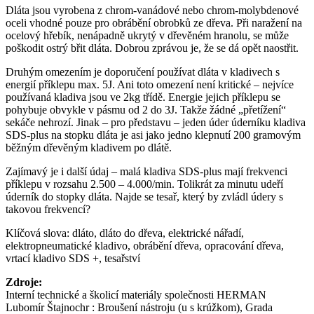
Dláta jsou vyrobena z chrom-vanádové nebo chrom-molybdenové
oceli vhodné pouze pro obrábění obrobků ze dřeva. Při naražení na
ocelový hřebík, nenápadně ukrytý v dřevěném hranolu, se může
poškodit ostrý břit dláta. Dobrou zprávou je, že se dá opět naostřit.
Druhým omezením je doporučení používat dláta v kladivech s
energií příklepu max. 5J. Ani toto omezení není kritické – nejvíce
používaná kladiva jsou ve 2kg třídě. Energie jejich příklepu se
pohybuje obvykle v pásmu od 2 do 3J. Takže žádné „přetížení“
sekáče nehrozí. Jinak – pro představu – jeden úder úderníku kladiva
SDS-plus na stopku dláta je asi jako jedno klepnutí 200 gramovým
běžným dřevěným kladivem po dlátě.
Zajímavý je i další údaj – malá kladiva SDS-plus mají frekvenci
příklepu v rozsahu 2.500 – 4.000/min. Tolikrát za minutu udeří
úderník do stopky dláta. Najde se tesař, který by zvládl údery s
takovou frekvencí?
Klíčová slova: dláto, dláto do dřeva, elektrické nářadí,
elektropneumatické kladivo, obrábění dřeva, opracování dřeva,
vrtací kladivo SDS +, tesařství
Zdroje:
Interní technické a školicí materiály společnosti HERMAN
Lubomír Štajnochr : Broušení nástroju (u s krúžkom), Grada