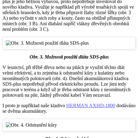
plus je jeho běžnou výbavou, proto nepotřebuje investovat do
nového kladiva. Využije je například při výrobě tesařských spojů ve
střešních hranolech, kdy je třeba připravit žlaby různé šířky (obr. 3
A) nebo vyčistit v nich rohy a kouty, často na obtížně přístupných
místech (obr. 3 B). Ani dlabání napříč vlákny dřevěných obrobků
není problém (obr. 3 C).
Obr. 3. Možnosti použití dláta SDS-plus
V lesnictví, při těžbě dřeva nebo na pilách je využití těchto dlát
velmi efektivní, a to zejména k odstranění kůry z kulatiny nebo
neomítnutých polotovarů (obr. 4). Dnešní akumulátorová kladiva
SDS-plus nepotřebují přívod elektrického proudu. Lze jimi tedy
pracovat v terénu a když už je třeba odstranit kůru z neomítnutých
polotovarů na pile, žádný přívodní kabel Vám nezavazí.
I proto je například naše kladivo
HERMAN AXHD-1800
dodáváno
se dvěma akumulátory.