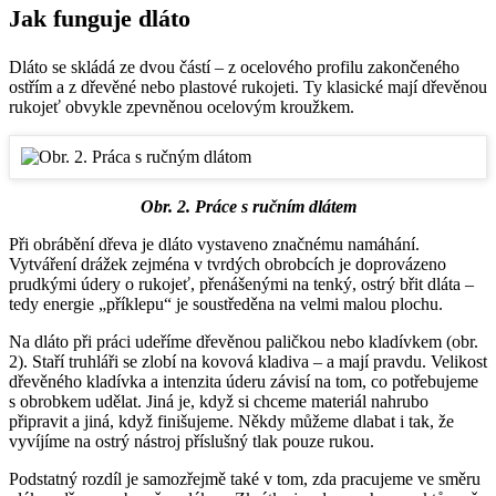
Jak funguje dláto
Dláto se skládá ze dvou částí – z ocelového profilu zakončeného
ostřím a z dřevěné nebo plastové rukojeti. Ty klasické mají dřevěnou
rukojeť obvykle zpevněnou ocelovým kroužkem.
Obr. 2. Práce s ručním dlátem
Při obrábění dřeva je dláto vystaveno značnému namáhání.
Vytváření drážek zejména v tvrdých obrobcích je doprovázeno
prudkými údery o rukojeť, přenášenými na tenký, ostrý břit dláta –
tedy energie „příklepu“ je soustředěna na velmi malou plochu.
Na dláto při práci udeříme dřevěnou paličkou nebo kladívkem (obr.
2). Staří truhláři se zlobí na kovová kladiva – a mají pravdu. Velikost
dřevěného kladívka a intenzita úderu závisí na tom, co potřebujeme
s obrobkem udělat. Jiná je, když si chceme materiál nahrubo
připravit a jiná, když finišujeme. Někdy můžeme dlabat i tak, že
vyvíjíme na ostrý nástroj příslušný tlak pouze rukou.
Podstatný rozdíl je samozřejmě také v tom, zda pracujeme ve směru