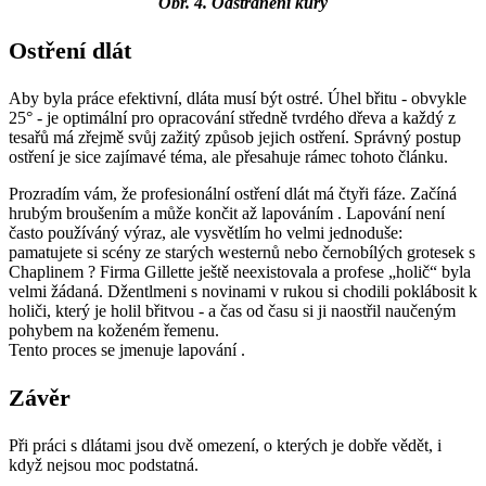
Obr. 4. Odstranění kůry
Ostření dlát
Aby byla práce efektivní, dláta musí být ostré. Úhel břitu - obvykle
25° - je optimální pro opracování středně tvrdého dřeva a každý z
tesařů má zřejmě svůj zažitý způsob jejich ostření. Správný postup
ostření je sice zajímavé téma, ale přesahuje rámec tohoto článku.
Prozradím vám, že profesionální ostření dlát má čtyři fáze. Začíná
hrubým broušením a může končit až lapováním . Lapování není
často používáný výraz, ale vysvětlím ho velmi jednoduše:
pamatujete si scény ze starých westernů nebo černobílých grotesek s
Chaplinem ? Firma Gillette ještě neexistovala a profese „holič“ byla
velmi žádaná. Džentlmeni s novinami v rukou si chodili poklábosit k
holiči, který je holil břitvou - a čas od času si ji naostřil naučeným
pohybem na koženém řemenu.
Tento proces se jmenuje lapování
.
Závěr
Při práci s dlátami jsou dvě omezení, o kterých je dobře vědět, i
když nejsou moc podstatná.