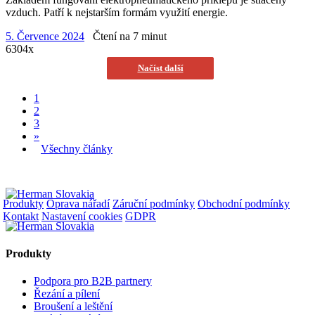
vzduch. Patří k nejstarším formám využití energie.
5. Července 2024
Čtení na 7 minut
6304x
Načíst další
1
2
3
»
Všechny články
Produkty
Oprava nářadí
Záruční podmínky
Obchodní podmínky
Kontakt
Nastavení cookies
GDPR
Produkty
Podpora pro B2B partnery
Řezání a pílení
Broušení a leštění