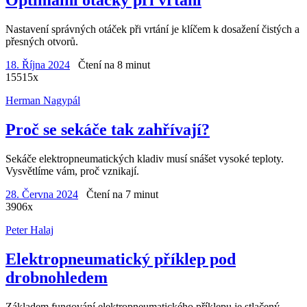
Optimální otáčky při vrtání
Nastavení správných otáček při vrtání je klíčem k dosažení čistých a
přesných otvorů.
18. Října 2024
Čtení na 8 minut
15515x
Herman Nagypál
Proč se sekáče tak zahřívají?
Sekáče elektropneumatických kladiv musí snášet vysoké teploty.
Vysvětlíme vám, proč vznikají.
28. Června 2024
Čtení na 7 minut
3906x
Peter Halaj
Elektropneumatický příklep pod
drobnohledem
Základem fungování elektropneumatického příklepu je stlačený