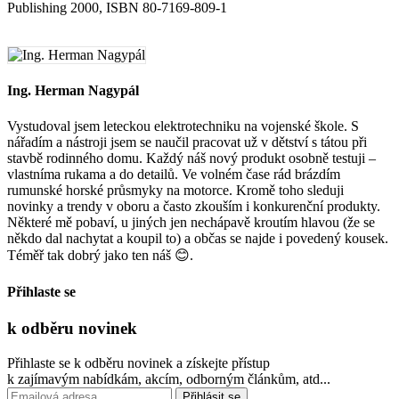
Publishing 2000, ISBN 80-7169-809-1
Ing. Herman Nagypál
Vystudoval jsem leteckou elektrotechniku ​​na vojenské škole. S
nářadím a nástroji jsem se naučil pracovat už v dětství s tátou při
stavbě rodinného domu. Každý náš nový produkt osobně testuji –
vlastníma rukama a do detailů. Ve volném čase rád brázdím
rumunské horské průsmyky na motorce. Kromě toho sleduji
novinky a trendy v oboru a často zkouším i konkurenční produkty.
Některé mě pobaví, u jiných jen nechápavě kroutím hlavou (že se
někdo dal nachytat a koupil to) a občas se najde i povedený kousek.
Téměř tak dobrý jako ten náš 😊.
Přihlaste se
k odběru
novinek
Přihlaste se k odběru novinek a získejte přístup
k zajímavým nabídkám, akcím, odborným článkům, atd...