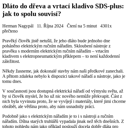
Dláto do dřeva a vrtací kladivo SDS-plus:
jak to spolu souvisí?
Herman Nagypál
11. Října 2024
Čtení na 5 minut
4301x
přečteno
Pravěký člověk jistě netušil, že jeho dláto bude jednoho dne
poháněno elektrickým ručním nářadím. Skloubení nástroje z
pravěku s moderním elektrickým ručním nářadím – vrtacím
kladivem s elektropneumatickým příklepem – to není každodenní
záležitost.
Někdy žasneme, jak dokonalé stavby nám naši předkové zanechali.
A přitom zdaleka nebylo k dispozici takové nářadí a nástroje, jako je
tomu dnes.
V současnosti jsou dostupná elektrická nářadí od výmyslu světa, až
by si člověk myslel, že ho už nic nového nemůže překvapit. Část z
nich byla vyvinuta proto, že se vyvíjejí i materiály, které jimi chceme
obrábět, ale většina proto, aby nám usnadnily práci.
Podobně jako s elektrickým nářadím je to i s nástroji a ručním
nářadím. Dílna starých truhlářů vypadala jinak než těch dnešních. Z
tohoto pohledu nám jako příklad poslouží docela dobře dláta pro