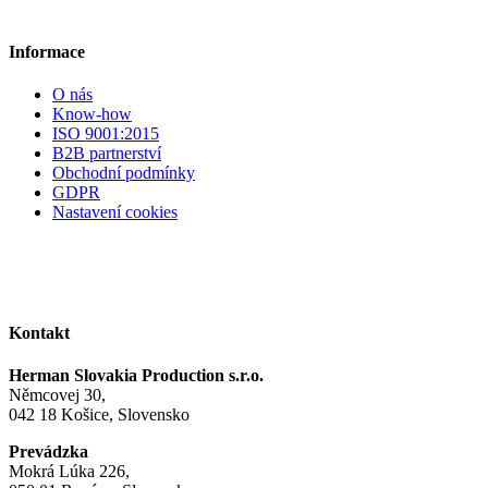
Informace
O nás
Know-how
ISO 9001:2015
B2B partnerství
Obchodní podmínky
GDPR
Nastavení cookies
Kontakt
Herman Slovakia Production s.r.o.
Němcovej 30,
042 18 Košice, Slovensko
Prevádzka
Mokrá Lúka 226,