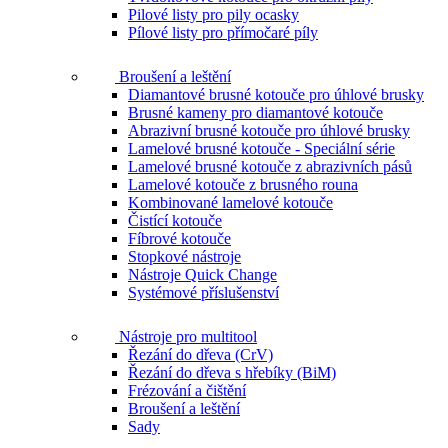
Pilové listy pro pily ocasky
Pílové listy pro přímočaré píly
Broušení a leštění
Diamantové brusné kotouče pro úhlové brusky
Brusné kameny pro diamantové kotouče
Abrazivní brusné kotouče pro úhlové brusky
Lamelové brusné kotouče - Speciální série
Lamelové brusné kotouče z abrazivních pásů
Lamelové kotouče z brusného rouna
Kombinované lamelové kotouče
Čistící kotouče
Fíbrové kotouče
Stopkové nástroje
Nástroje Quick Change
Systémové příslušenství
Nástroje pro multitool
Řezání do dřeva (CrV)
Řezání do dřeva s hřebíky (BiM)
Frézování a čištění
Broušení a leštění
Sady