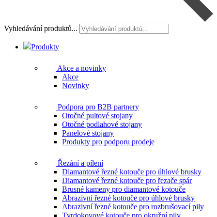
Vyhledávání produktů...
Produkty
Akce a novinky
Akce
Novinky
Podpora pro B2B partnery
Otočné pultové stojany
Otočné podlahové stojany
Panelové stojany
Produkty pro podporu prodeje
Řezání a pílení
Diamantové řezné kotouče pro úhlové brusky
Diamantové řezné kotouče pro řezače spár
Brusné kameny pro diamantové kotouče
Abrazivní řezné kotouče pro úhlové brusky
Abrazivní řezné kotouče pro rozbrušovací pily
Tvrdokovové kotouče pro okružní pily