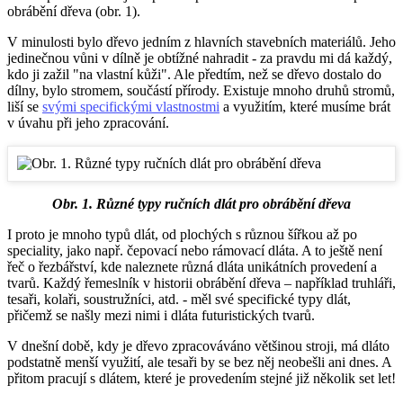
obrábění dřeva (obr. 1).
V minulosti bylo dřevo jedním z hlavních stavebních materiálů. Jeho
jedinečnou vůni v dílně je obtížné nahradit - za pravdu mi dá každý,
kdo ji zažil "na vlastní kůži". Ale předtím, než se dřevo dostalo do
dílny, bylo stromem, součástí přírody. Existuje mnoho druhů stromů,
liší se
svými specifickými vlastnostmi
a využitím, které musíme brát
v úvahu při jeho zpracování.
Obr. 1. Různé typy ručních dlát pro obrábění dřeva
I proto je mnoho typů dlát, od plochých s různou šířkou až po
speciality, jako např. čepovací nebo rámovací dláta. A to ještě není
řeč o řezbářství, kde naleznete různá dláta unikátních provedení a
tvarů. Každý řemeslník v historii obrábění dřeva – například truhláři,
tesaři, kolaři, soustružníci, atd. - měl své specifické typy dlát,
přičemž se našly mezi nimi i dláta futuristických tvarů.
V dnešní době, kdy je dřevo zpracováváno většinou stroji, má dláto
podstatně menší využití, ale tesaři by se bez něj neobešli ani dnes. A
přitom pracují s dlátem, které je provedením stejné již několik set let!