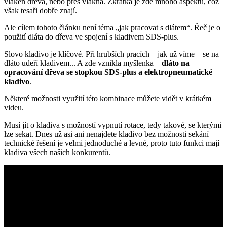
vláken dřeva, nebo přes vlákna. Zkrátka je zde mnoho aspektů, což
však tesaři dobře znají.
Ale cílem tohoto článku není téma „jak pracovat s dlátem“. Řeč je o
použití dláta do dřeva ve spojení s kladivem SDS-plus.
Slovo kladivo je klíčové. Při hrubších pracích – jak už víme – se na
dláto udeří kladivem... A zde vznikla myšlenka –
dláto na
opracování dřeva se stopkou SDS-plus a elektropneumatické
kladivo
.
Některé možnosti využití této kombinace můžete vidět v krátkém
videu.
Musí jít o kladiva s možností vypnutí rotace, tedy takové, se kterými
lze sekat. Dnes už asi ani nenajdete kladivo bez možnosti sekání –
technické řešení je velmi jednoduché a levné, proto tuto funkci mají
kladiva všech našich konkurentů.