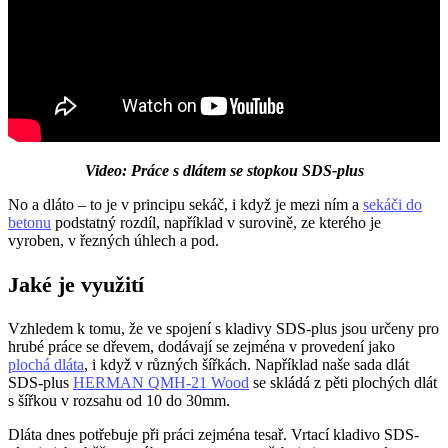
Video: Práce s dlátem se stopkou SDS-plus
No a dláto – to je v principu sekáč, i když je mezi ním a
sekáči do
betonu
podstatný rozdíl, například v surovině, ze kterého je
vyroben, v řezných úhlech a pod.
Jaké je využití
Vzhledem k tomu, že ve spojení s kladivy SDS-plus jsou určeny pro
hrubé práce se dřevem, dodávají se zejména v provedení jako
plochá dláta
, i když v různých šířkách. Například naše sada dlát
SDS-plus
HERMAN QMH-21 Wood
se skládá z pěti plochých dlát
s šířkou v rozsahu od 10 do 30mm.
Dláta dnes potřebuje při práci zejména tesař. Vrtací kladivo SDS-