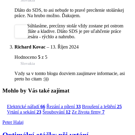
Slovakia
Dláto do SDS, to asi nebude to pravé precítenie stolárskej
práce. Na hrubo možno. Ďakujem.
Súhlasíme, precízny stolár vždy zostane pri ostrom
dláte a kladive. Dláto SDS je pre uľahčenie práce
tesára - rýchlo a nahrubo.
Richard Kovac
–
13. Říjen 2024
Hodnoceno
5
z 5
Slovakia
Vzdy sa v tomto blogu dozviem zaujimave informacie, asi
preto ho citam :)))
Mohlo by Vás také zajímat
Elektrické nářadí
66
Řezání a pílení
33
Broušení a leštění
25
Vrtání a sekání
23
Šroubování
12
Ze života firmy
7
Peter Halaj