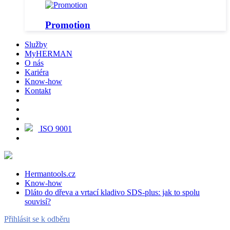
Promotion
Služby
MyHERMAN
O nás
Kariéra
Know-how
Kontakt
ISO 9001
Hermantools.cz
Know-how
Dláto do dřeva a vrtací kladivo SDS-plus: jak to spolu
souvisí?
Přihlásit se k odběru