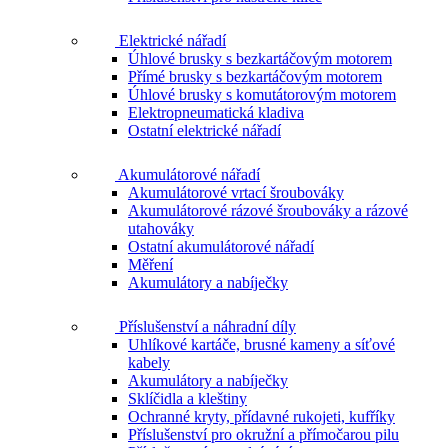
Elektrické nářadí
Úhlové brusky s bezkartáčovým motorem
Přímé brusky s bezkartáčovým motorem
Úhlové brusky s komutátorovým motorem
Elektropneumatická kladiva
Ostatní elektrické nářadí
Akumulátorové nářadí
Akumulátorové vrtací šroubováky
Akumulátorové rázové šroubováky a rázové
utahováky
Ostatní akumulátorové nářadí
Měření
Akumulátory a nabíječky
Příslušenství a náhradní díly
Uhlíkové kartáče, brusné kameny a síťové
kabely
Akumulátory a nabíječky
Sklíčidla a kleštiny
Ochranné kryty, přídavné rukojeti, kufříky
Příslušenství pro okružní a přímočarou pilu