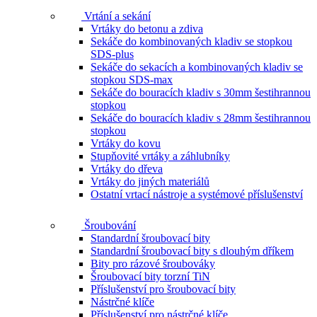
Vrtání a sekání
Vrtáky do betonu a zdiva
Sekáče do kombinovaných kladiv se stopkou
SDS-plus
Sekáče do sekacích a kombinovaných kladiv se
stopkou SDS-max
Sekáče do bouracích kladiv s 30mm šestihrannou
stopkou
Sekáče do bouracích kladiv s 28mm šestihrannou
stopkou
Vrtáky do kovu
Stupňovité vrtáky a záhlubníky
Vrtáky do dřeva
Vrtáky do jiných materiálů
Ostatní vrtací nástroje a systémové příslušenství
Šroubování
Standardní šroubovací bity
Standardní šroubovací bity s dlouhým dříkem
Bity pro rázové šroubováky
Šroubovací bity torzní TiN
Příslušenství pro šroubovací bity
Nástrčné klíče
Příslušenství pro nástrčné klíče