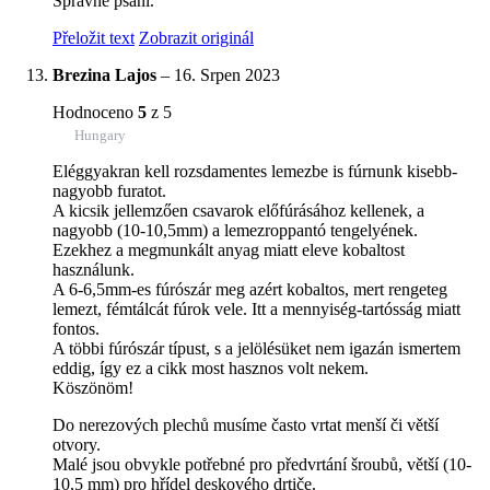
Správné psaní.
Přeložit text
Zobrazit originál
Brezina Lajos
–
16. Srpen 2023
Hodnoceno
5
z 5
Hungary
Eléggyakran kell rozsdamentes lemezbe is fúrnunk kisebb-
nagyobb furatot.
A kicsik jellemzően csavarok előfúrásához kellenek, a
nagyobb (10-10,5mm) a lemezroppantó tengelyének.
Ezekhez a megmunkált anyag miatt eleve kobaltost
használunk.
A 6-6,5mm-es fúrószár meg azért kobaltos, mert rengeteg
lemezt, fémtálcát fúrok vele. Itt a mennyiség-tartósság miatt
fontos.
A többi fúrószár típust, s a jelölésüket nem igazán ismertem
eddig, így ez a cikk most hasznos volt nekem.
Köszönöm!
Do nerezových plechů musíme často vrtat menší či větší
otvory.
Malé jsou obvykle potřebné pro předvrtání šroubů, větší (10-
10,5 mm) pro hřídel deskového drtiče.