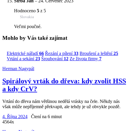
Štrba Ján
–
24. Červenec 2023
Hodnoceno
5
z 5
Slovakia
Veľmi poučné.
Mohlo by Vás také zajímat
Elektrické nářadí
66
Řezání a pílení
33
Broušení a leštění
25
Vrtání a sekání
23
Šroubování
12
Ze života firmy
7
Herman Nagypál
Spirálový vrták do dřeva: kdy zvolit HSS
a kdy CrV?
Vrtání do dřeva nám většinou nedělá vrásky na čele. Někdy nás
však může nepříjemně překvapit, ale tehdy je už obvykle pozdě.
4. Října 2024
Čtení na 6 minut
4564x