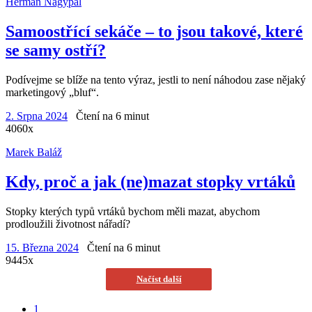
Herman Nagypál
Samoostřící sekáče – to jsou takové, které
se samy ostří?
Podívejme se blíže na tento výraz, jestli to není náhodou zase nějaký
marketingový „bluf“.
2. Srpna 2024
Čtení na 6 minut
4060x
Marek Baláž
Kdy, proč a jak (ne)mazat stopky vrtáků
Stopky kterých typů vrtáků bychom měli mazat, abychom
prodloužili životnost nářadí?
15. Března 2024
Čtení na 6 minut
9445x
Načíst další
1