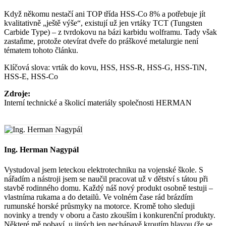
Když někomu nestačí ani TOP třída HSS-Co 8% a potřebuje jít
kvalitativně „ještě výše“, existují už jen vrtáky TCT (Tungsten
Carbide Type) – z tvrdokovu na bázi karbidu wolframu. Tady však
zastaňme, protože otevírat dveře do práškové metalurgie není
tématem tohoto článku.
Klíčová slova: vrták do kovu, HSS, HSS-R, HSS-G, HSS-TiN,
HSS-E, HSS-Co
Zdroje:
Interní technické a školicí materiály společnosti HERMAN
Ing. Herman Nagypál
Vystudoval jsem leteckou elektrotechniku ​​na vojenské škole. S
nářadím a nástroji jsem se naučil pracovat už v dětství s tátou při
stavbě rodinného domu. Každý náš nový produkt osobně testuji –
vlastníma rukama a do detailů. Ve volném čase rád brázdím
rumunské horské průsmyky na motorce. Kromě toho sleduji
novinky a trendy v oboru a často zkouším i konkurenční produkty.
Některé mě pobaví, u jiných jen nechápavě kroutím hlavou (že se