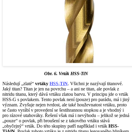
Obr. 6. Vrták HSS-TiN
Následují „zlaté“
vrtáky
HSS-TiN
. Všichni je nazývají titanové.
Jaký titan? Titan je jen na povrchu – a ani ne titan, ale povlak z
nitridu titanu, který dává vrtáku zlatou barvu. V principu jde o vrták
HSS-G s povlakem. Tento povlak není (pouze) pro parádu, má i jiný
význam. Zvyšuje nejen tvrdost, ale také houževnatost vrtáku, proto
se často vyrábí v provedení se šestihrannou stopkou a je vhodný i
pro rázové utahováky. Řešení však má i nevýhodu – jelikož se jedná
„pouze“ o povlak, při broušení se z takového vrtáku stává
„obyčejný“ vrták. Do této skupiny patří například i vrták
HSS-
TiAlN
. Povlak tohoto vrtáku je z nitridu titanu legovaného hliníkem