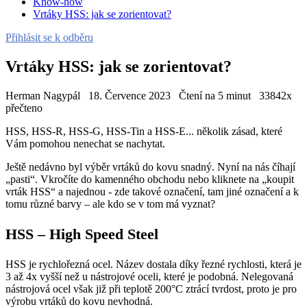
Know-how
Vrtáky HSS: jak se zorientovat?
Přihlásit se k odběru
Vrtáky HSS: jak se zorientovat?
Herman Nagypál
18. Července 2023
Čtení na 5 minut
33842x
přečteno
HSS, HSS-R, HSS-G, HSS-Tin a HSS-E... několik zásad, které
Vám pomohou nenechat se nachytat.
Ještě nedávno byl výběr vrtáků do kovu snadný. Nyní na nás číhají
„pasti“. Vkročíte do kamenného obchodu nebo kliknete na „koupit
vrták HSS“ a najednou - zde takové označení, tam jiné označení a k
tomu různé barvy – ale kdo se v tom má vyznat?
HSS – High Speed Steel
HSS je rychlořezná ocel. Název dostala díky řezné rychlosti, která je
3 až 4x vyšší než u nástrojové oceli, které je podobná. Nelegovaná
nástrojová ocel však již při teplotě 200°C ztrácí tvrdost, proto je pro
výrobu vrtáků do kovu nevhodná.