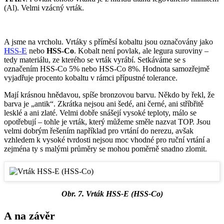
(Al). Velmi vzácný vrták.
A jsme na vrcholu. Vrtáky s příměsí kobaltu jsou označovány jako
HSS-E
nebo
HSS-Co
. Kobalt není povlak, ale legura suroviny –
tedy materiálu, ze kterého se vrták vyrábí. Setkáváme se s
označením HSS-Co 5% nebo HSS-Co 8%. Hodnota samozřejmě
vyjadřuje procento kobaltu v rámci přípustné tolerance.
Mají krásnou hnědavou, spíše bronzovou barvu. Někdo by řekl, že
barva je „antik“. Zkrátka nejsou ani šedé, ani černé, ani stříbřitě
lesklé a ani zlaté. Velmi dobře snášejí vysoké teploty, málo se
opotřebují – tohle je vrták, který můžeme směle nazvat TOP. Jsou
velmi dobrým řešením například pro vrtání do nerezu, avšak
vzhledem k vysoké tvrdosti nejsou moc vhodné pro ruční vrtání a
zejména ty s malými průměry se mohou poměrně snadno zlomit.
Obr. 7. Vrták HSS-E (HSS-Co)
A na závěr