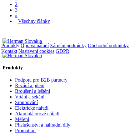
2
3
»
Všechny články
Produkty
Oprava nářadí
Záruční podmínky
Obchodní podmínky
Kontakt
Nastavení cookies
GDPR
Produkty
Podpora pro B2B partnery
Řezání a pílení
Broušení a leštění
Vrtání a sekání
Šroubování
Elektrické nářadí
Akumulátorové nářadí
Měření
Příslušenství a náhradní díly
Promotion