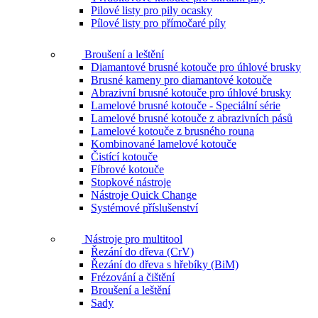
Pilové listy pro pily ocasky
Pílové listy pro přímočaré píly
Broušení a leštění
Diamantové brusné kotouče pro úhlové brusky
Brusné kameny pro diamantové kotouče
Abrazivní brusné kotouče pro úhlové brusky
Lamelové brusné kotouče - Speciální série
Lamelové brusné kotouče z abrazivních pásů
Lamelové kotouče z brusného rouna
Kombinované lamelové kotouče
Čistící kotouče
Fíbrové kotouče
Stopkové nástroje
Nástroje Quick Change
Systémové příslušenství
Nástroje pro multitool
Řezání do dřeva (CrV)
Řezání do dřeva s hřebíky (BiM)
Frézování a čištění
Broušení a leštění
Sady