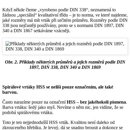
Když někde čteme „vyrobeno podle DIN 338“, neznamená to
žádnou „speciální“ kvalitativní třídu – je to norma, ve které najdeme,
jaké rozměry má mít vrták při určitém průměru. Rozměry podle DIN
338 jsou nejčastěji používány, proto se s normami DIN 1897, DIN
340 a DIN 1867 setkáváme vzácněji.
Obr. 2. Příklady některých průměrů a jejich rozměrů podle DIN
1897, DIN 338, DIN 340 a DIN 1869
Spirálové vrtáky HSS se neliší pouze označením, ale také
barvou.
Často narazíme pouze na označení
HSS – bez jakéhokoli písmena
.
Barva vrtáku: šedý jako myš. Nevíme o něm nic, jen vidíme, že se
podobá spirálovému vrtáku.
Toto je ten nejjednodušší HSS vrták. Kvalitou není daleko od
zkrouceného hřebíku. Je levný, dá se snadno brousit a dokonce se