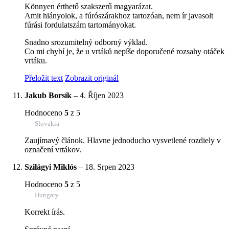
Könnyen érthető szakszerű magyarázat.
Amit hiányolok, a fúrószárakhoz tartozóan, nem ír javasolt
fúrási fordulatszám tartományokat.
Snadno srozumitelný odborný výklad.
Co mi chybí je, že u vrtáků nepíše doporučené rozsahy otáček
vrtáku.
Přeložit text
Zobrazit originál
Jakub Borsík
–
4. Říjen 2023
Hodnoceno
5
z 5
Slovakia
Zaujímavý článok. Hlavne jednoducho vysvetlené rozdiely v
označení vrtákov.
Szilágyi Miklós
–
18. Srpen 2023
Hodnoceno
5
z 5
Hungary
Korrekt írás.