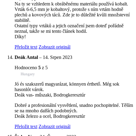
Na ty se vzhledem k obráběnému materiálu používá kobalt.
Vrták 6-6,5 mm je kobaltový, protože s ním vrtám hodně
plechů a kovových táců. Zde je to důležité kvůli množstevní
stabilitě.
Ostatní typy vrtáků a jejich označení jsem doteď pořádně
neznal, takže se mi tento článek hodil.
Díky!
Přeložit text
Zobrazit originál
Deák Antal
–
14. Srpen 2023
Hodnoceno
5
z 5
Hungary
Jó és szakszerű magyarázat, könnyen érthető. Még sok
hasonlót várok.
Deák vas- műszaki, Bodrogkeresztúr
Dobré a profesionální vysvětlení, snadno pochopitelné. Těším
se na mnoho dalších podobných.
Deák železo a ocel, Bodrogkeresztúr
Přeložit text
Zobrazit originál