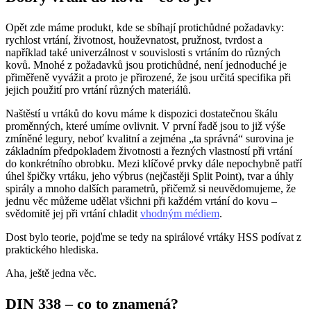
Opět zde máme produkt, kde se sbíhají protichůdné požadavky:
rychlost vrtání, životnost, houževnatost, pružnost, tvrdost a
například také univerzálnost v souvislosti s vrtáním do různých
kovů. Mnohé z požadavků jsou protichůdné, není jednoduché je
přiměřeně vyvážit a proto je přirozené, že jsou určitá specifika při
jejich použití pro vrtání různých materiálů.
Naštěstí u vrtáků do kovu máme k dispozici dostatečnou škálu
proměnných, které umíme ovlivnit. V první řadě jsou to již výše
zmíněné legury, neboť kvalitní a zejména „ta správná“ surovina je
základním předpokladem životnosti a řezných vlastností při vrtání
do konkrétního obrobku. Mezi klíčové prvky dále nepochybně patří
úhel špičky vrtáku, jeho výbrus (nejčastěji Split Point), tvar a úhly
spirály a mnoho dalších parametrů, přičemž si neuvědomujeme, že
jednu věc můžeme udělat všichni při každém vrtání do kovu –
svědomitě jej při vrtání chladit
vhodným médiem
.
Dost bylo teorie, pojďme se tedy na spirálové vrtáky HSS podívat z
praktického hlediska.
Aha, ještě jedna věc.
DIN 338 – co to znamená?