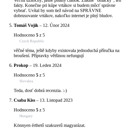
Veľmi užitočný, jasne písaný článok. Žiadne "omáčky", len
fakty. Konečne pri kúpe vrtákov si budem môcť správne
vybrať. Uvítal by som tiež návod na SPRÁVNE
dobrusovanie vrtákov, nakoľko internet je plný bludov.
Tomáš Vojík
–
12. Únor 2024
Hodnoceno
5
z 5
Czech Republic
věčné téma, ještě kdyby existovala jednoduchá příručka na
broušení. Přípravky většinou nefungují
Prokop
–
19. Leden 2024
Hodnoceno
5
z 5
Slovakia
Teda, dosť dobrá recenzia. :-)
Csaba Kiss
–
13. Listopad 2023
Hodnoceno
5
z 5
Hungary
Könnyen érthető szakszerű magyarázat.