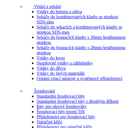
Vrtání a sekání
Vrtáky do betonu a zdiva
Sekáče do kombinovaných kladiv se stopkou
SDS-plus
Sekáče do sekacích a kombinovaných kladiv se
stopkou SDS-max
Sekáče do bouracích kladiv s 30mm šestihrannou
stopkou
Sekáče do bouracích kladiv s 28mm šestihrannou
stopkou
Vrtáky do kovu
Stupňovité vrtáky a záhlubníky
Vrtáky do dřeva
Vrtáky do jiných materiálů
Ostatní vrtací nástroje a systémové příslušenství
Šroubování
Standardní šroubovací bity
Standardní šroubovací bity s dlouhým dříkem
Bity pro rázové šroubováky
Šroubovací bity torzní TiN
Příslušenství pro šroubovací bity
Nástrčné klíče
Příslušenství pro nástrčné klíče