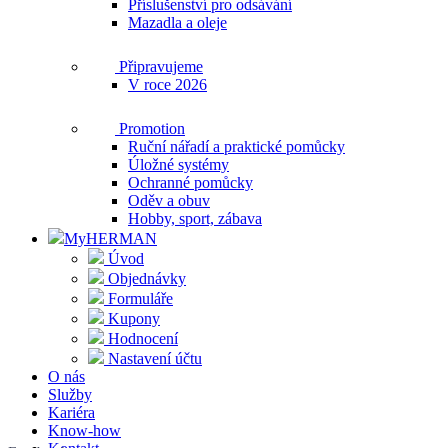
Příslušenství pro odsávání
Mazadla a oleje
Připravujeme
V roce 2026
Promotion
Ruční nářadí a praktické pomůcky
Úložné systémy
Ochranné pomůcky
Oděv a obuv
Hobby, sport, zábava
MyHERMAN
Úvod
Objednávky
Formuláře
Kupony
Hodnocení
Nastavení účtu
O nás
Služby
Kariéra
Know-how