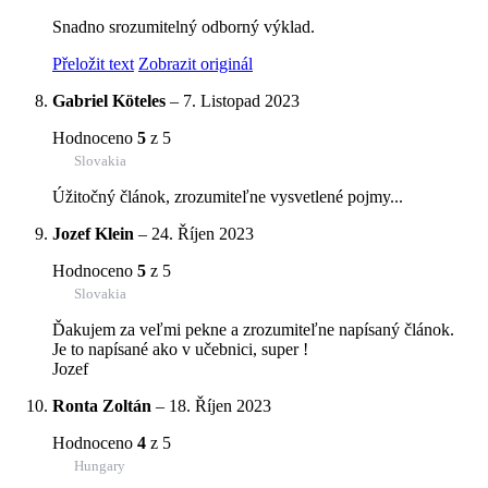
Snadno srozumitelný odborný výklad.
Přeložit text
Zobrazit originál
Gabriel Köteles
–
7. Listopad 2023
Hodnoceno
5
z 5
Slovakia
Úžitočný článok, zrozumiteľne vysvetlené pojmy...
Jozef Klein
–
24. Říjen 2023
Hodnoceno
5
z 5
Slovakia
Ďakujem za veľmi pekne a zrozumiteľne napísaný článok.
Je to napísané ako v učebnici, super !
Jozef
Ronta Zoltán
–
18. Říjen 2023
Hodnoceno
4
z 5
Hungary