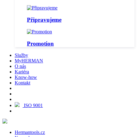
Připravujeme
Promotion
Služby
MyHERMAN
O nás
Kariéra
Know-how
Kontakt
ISO 9001
Hermantools.cz