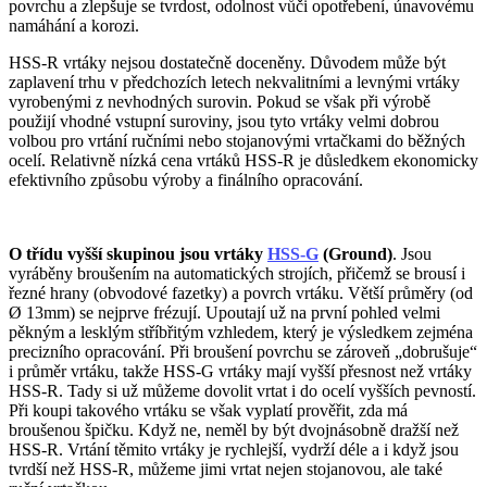
povrchu a zlepšuje se tvrdost, odolnost vůči opotřebení, únavovému
namáhání a korozi.
HSS-R vrtáky nejsou dostatečně doceněny. Důvodem může být
zaplavení trhu v předchozích letech nekvalitními a levnými vrtáky
vyrobenými z nevhodných surovin. Pokud se však při výrobě
použijí vhodné vstupní suroviny, jsou tyto vrtáky velmi dobrou
volbou pro vrtání ručními nebo stojanovými vrtačkami do běžných
ocelí. Relativně nízká cena vrtáků HSS-R je důsledkem ekonomicky
efektivního způsobu výroby a finálního opracování.
O třídu vyšší skupinou jsou vrtáky
HSS-G
(Ground)
. Jsou
vyráběny broušením na automatických strojích, přičemž se brousí i
řezné hrany (obvodové fazetky) a povrch vrtáku. Větší průměry (od
Ø 13mm) se nejprve frézují. Upoutají už na první pohled velmi
pěkným a lesklým stříbřitým vzhledem, který je výsledkem zejména
precizního opracování. Při broušení povrchu se zároveň „dobrušuje“
i průměr vrtáku, takže HSS-G vrtáky mají vyšší přesnost než vrtáky
HSS-R. Tady si už můžeme dovolit vrtat i do ocelí vyšších pevností.
Při koupi takového vrtáku se však vyplatí prověřit, zda má
broušenou špičku. Když ne, neměl by být dvojnásobně dražší než
HSS-R. Vrtání těmito vrtáky je rychlejší, vydrží déle a i když jsou
tvrdší než HSS-R, můžeme jimi vrtat nejen stojanovou, ale také