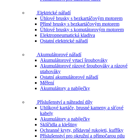
Elektrické nářadí
Úhlové brusky s bezkartáčovým motorem
Přímé brusky s bezkartáčovým motorem
Úhlové brusky s komutátorovým motorem
Elektropneumatická kladiva
Ostatní elektrické nářadí
Akumulátorové nářadí
Akumulátorové vrtací šroubováky
Akumulátorové rázové šroubováky a rázové
utahováky
Ostatní akumulátorové nářadí
Měření
Akumulátory a nabíječky
Příslušenství a náhradní díly
Uhlíkové kartáče, brusné kameny a síťové
kabely
Akumulátory a nabíječky
Sklíčidla a kleštiny
Ochranné kryty, přídavné rukojeti, kufříky
Příslušenství pro okružní a přímočarou pilu