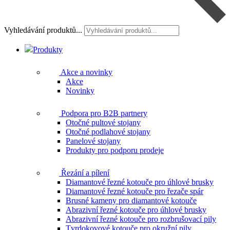
Vyhledávání produktů...
Produkty
Akce a novinky
Akce
Novinky
Podpora pro B2B partnery
Otočné pultové stojany
Otočné podlahové stojany
Panelové stojany
Produkty pro podporu prodeje
Řezání a pílení
Diamantové řezné kotouče pro úhlové brusky
Diamantové řezné kotouče pro řezače spár
Brusné kameny pro diamantové kotouče
Abrazivní řezné kotouče pro úhlové brusky
Abrazivní řezné kotouče pro rozbrušovací pily
Tvrdokovové kotouče pro okružní pily