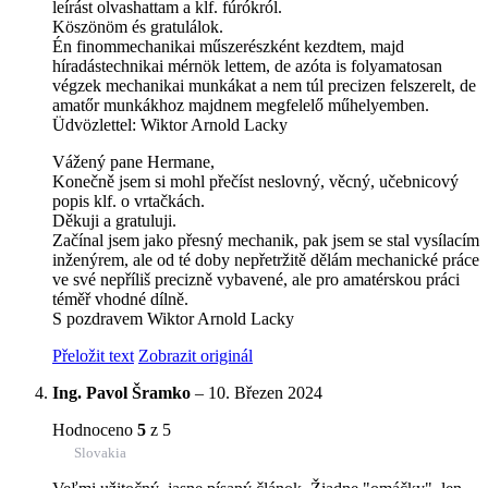
leírást olvashattam a klf. fúrókról.
Köszönöm és gratulálok.
Én finommechanikai műszerészként kezdtem, majd
híradástechnikai mérnök lettem, de azóta is folyamatosan
végzek mechanikai munkákat a nem túl precizen felszerelt, de
amatőr munkákhoz majdnem megfelelő műhelyemben.
Üdvözlettel: Wiktor Arnold Lacky
Vážený pane Hermane,
Konečně jsem si mohl přečíst neslovný, věcný, učebnicový
popis klf. o vrtačkách.
Děkuji a gratuluji.
Začínal jsem jako přesný mechanik, pak jsem se stal vysílacím
inženýrem, ale od té doby nepřetržitě dělám mechanické práce
ve své nepříliš precizně vybavené, ale pro amatérskou práci
téměř vhodné dílně.
S pozdravem Wiktor Arnold Lacky
Přeložit text
Zobrazit originál
Ing. Pavol Šramko
–
10. Březen 2024
Hodnoceno
5
z 5
Slovakia