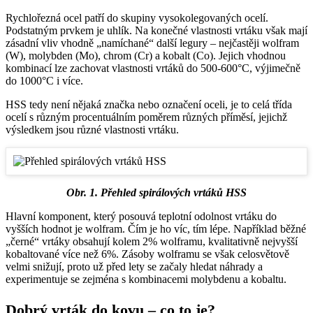
Rychlořezná ocel patří do skupiny vysokolegovaných ocelí.
Podstatným prvkem je uhlík. Na konečné vlastnosti vrtáku však mají
zásadní vliv vhodně „namíchané“ další legury – nejčastěji wolfram
(W), molybden (Mo), chrom (Cr) a kobalt (Co). Jejich vhodnou
kombinací lze zachovat vlastnosti vrtáků do 500-600°C, výjimečně
do 1000°C i více.
HSS tedy není nějaká značka nebo označení oceli, je to celá třída
ocelí s různým procentuálním poměrem různých příměsí, jejichž
výsledkem jsou různé vlastnosti vrtáku.
Obr. 1. Přehled spirálových vrtáků HSS
Hlavní komponent, který posouvá teplotní odolnost vrtáku do
vyšších hodnot je wolfram. Čím je ho víc, tím lépe. Například běžné
„černé“ vrtáky obsahují kolem 2% wolframu, kvalitativně nejvyšší
kobaltované více než 6%. Zásoby wolframu se však celosvětově
velmi snižují, proto už před lety se začaly hledat náhrady a
experimentuje se zejména s kombinacemi molybdenu a kobaltu.
Dobrý vrták do kovu – co to je?