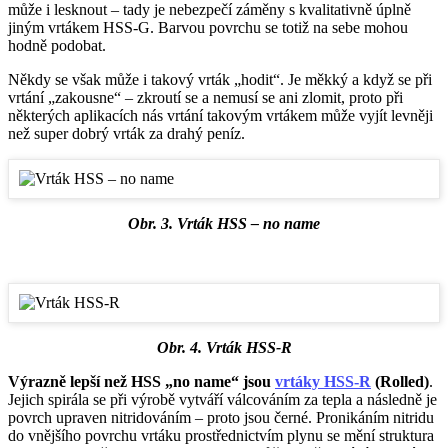
může i lesknout – tady je nebezpečí záměny s kvalitativně úplně
jiným vrtákem HSS-G. Barvou povrchu se totiž na sebe mohou
hodně podobat.
Někdy se však může i takový vrták „hodit“. Je měkký a když se při
vrtání „zakousne“ – zkroutí se a nemusí se ani zlomit, proto při
některých aplikacích nás vrtání takovým vrtákem může vyjít levněji
než super dobrý vrták za drahý peníz.
Obr. 3. Vrták HSS – no name
Obr. 4. Vrták HSS-R
Výrazně lepší než HSS „no name“ jsou
vrtáky HSS-R
(Rolled)
.
Jejich spirála se při výrobě vytváří válcováním za tepla a následně je
povrch upraven nitridováním – proto jsou černé. Pronikáním nitridu
do vnějšího povrchu vrtáku prostřednictvím plynu se mění struktura