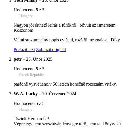
Tóth Mihály
–
28. Únor 2025
Hodnoceno
5
z 5
Hungary
Nagyon jól érthető leírás a fúrókról , bővült az ismeretem .
Köszönöm
Velmi srozumitelný popis cvičení, rozšířil mé znalosti. Díky
Přeložit text
Zobrazit originál
petr
–
25. Únor 2025
Hodnoceno
5
z 5
Czech Republic
parádně vysvětleno.v 56 letech konečně rozeznám vrtáky.
W. A. Lacky
–
30. Červenec 2024
Hodnoceno
5
z 5
Hungary
Tisztelt Herman Úr!
Végre egy nem szószátyár, lényegre törő, nem tankönyv-ízű