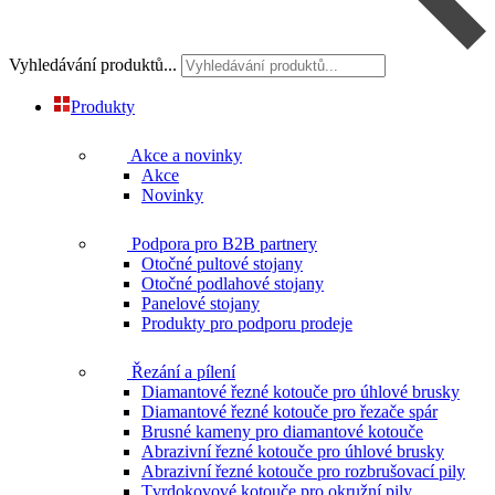
Vyhledávání produktů...
Produkty
Akce a novinky
Akce
Novinky
Podpora pro B2B partnery
Otočné pultové stojany
Otočné podlahové stojany
Panelové stojany
Produkty pro podporu prodeje
Řezání a pílení
Diamantové řezné kotouče pro úhlové brusky
Diamantové řezné kotouče pro řezače spár
Brusné kameny pro diamantové kotouče
Abrazivní řezné kotouče pro úhlové brusky
Abrazivní řezné kotouče pro rozbrušovací pily
Tvrdokovové kotouče pro okružní pily