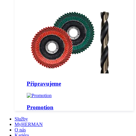
Připravujeme
Promotion
Služby
MyHERMAN
O nás
Kariéra