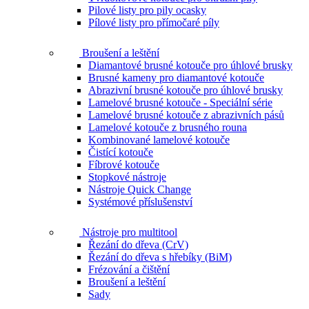
Pilové listy pro pily ocasky
Pílové listy pro přímočaré píly
Broušení a leštění
Diamantové brusné kotouče pro úhlové brusky
Brusné kameny pro diamantové kotouče
Abrazivní brusné kotouče pro úhlové brusky
Lamelové brusné kotouče - Speciální série
Lamelové brusné kotouče z abrazivních pásů
Lamelové kotouče z brusného rouna
Kombinované lamelové kotouče
Čistící kotouče
Fíbrové kotouče
Stopkové nástroje
Nástroje Quick Change
Systémové příslušenství
Nástroje pro multitool
Řezání do dřeva (CrV)
Řezání do dřeva s hřebíky (BiM)
Frézování a čištění
Broušení a leštění
Sady