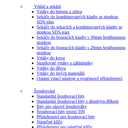
Vrtání a sekání
Vrtáky do betonu a zdiva
Sekáče do kombinovaných kladiv se stopkou
SDS-plus
Sekáče do sekacích a kombinovaných kladiv se
stopkou SDS-max
Sekáče do bouracích kladiv s 30mm šestihrannou
stopkou
Sekáče do bouracích kladiv s 28mm šestihrannou
stopkou
Vrtáky do kovu
Stupňovité vrtáky a záhlubníky
Vrtáky do dřeva
Vrtáky do jiných materiálů
Ostatní vrtací nástroje a systémové příslušenství
Šroubování
Standardní šroubovací bity
Standardní šroubovací bity s dlouhým dříkem
Bity pro rázové šroubováky
Šroubovací bity torzní TiN
Příslušenství pro šroubovací bity
Nástrčné klíče
Příslušenství pro nástrčné klíče