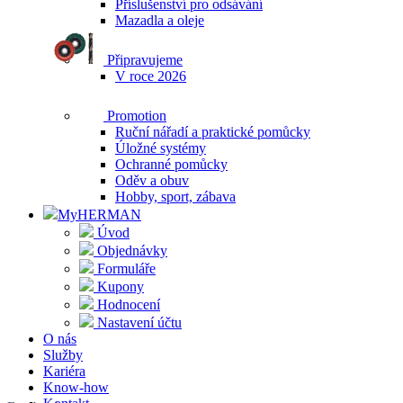
Příslušenství pro odsávání
Mazadla a oleje
Připravujeme
V roce 2026
Promotion
Ruční nářadí a praktické pomůcky
Úložné systémy
Ochranné pomůcky
Oděv a obuv
Hobby, sport, zábava
MyHERMAN
Úvod
Objednávky
Formuláře
Kupony
Hodnocení
Nastavení účtu
O nás
Služby
Kariéra
Know-how