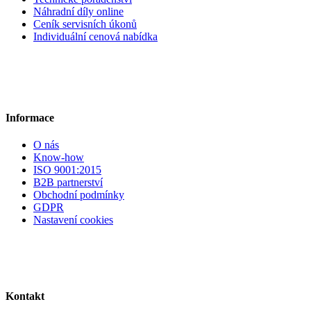
Náhradní díly online
Ceník servisních úkonů
Individuální cenová nabídka
Informace
O nás
Know-how
ISO 9001:2015
B2B partnerství
Obchodní podmínky
GDPR
Nastavení cookies
Kontakt