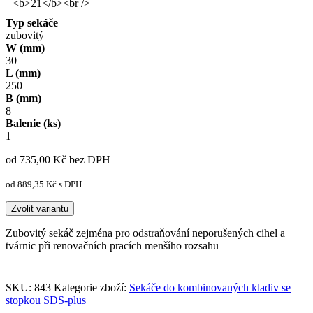
Typ sekáče
zubovitý
W (mm)
30
L (mm)
250
B (mm)
8
Balenie (ks)
1
od 735,00
Kč
bez DPH
od 889,35
Kč
s DPH
Zvolit variantu
Zubovitý sekáč zejména pro odstraňování neporušených cihel a
tvárnic při renovačních pracích menšího rozsahu
SKU:
843
Kategorie zboží:
Sekáče do kombinovaných kladiv se
stopkou SDS-plus