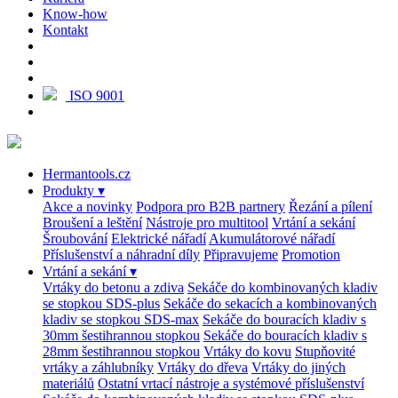
Know-how
Kontakt
ISO 9001
Hermantools.cz
Produkty
▾
Akce a novinky
Podpora pro B2B partnery
Řezání a pílení
Broušení a leštění
Nástroje pro multitool
Vrtání a sekání
Šroubování
Elektrické nářadí
Akumulátorové nářadí
Příslušenství a náhradní díly
Připravujeme
Promotion
Vrtání a sekání
▾
Vrtáky do betonu a zdiva
Sekáče do kombinovaných kladiv
se stopkou SDS-plus
Sekáče do sekacích a kombinovaných
kladiv se stopkou SDS-max
Sekáče do bouracích kladiv s
30mm šestihrannou stopkou
Sekáče do bouracích kladiv s
28mm šestihrannou stopkou
Vrtáky do kovu
Stupňovité
vrtáky a záhlubníky
Vrtáky do dřeva
Vrtáky do jiných
materiálů
Ostatní vrtací nástroje a systémové příslušenství