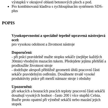
výstupků v okrajové oblasti betonových ploch a pod.
Pro kombinovaná kladiva s rychloupínacím systémem SDS-
plus
POPIS
Vysokopevnostní a speciálně tepelně upravená nástrojová
ocel:
pro vysokou odolnost a životnost nástroje
Doporučení:
- při práci pravidelně mažte stopku sekáče (nejlépe každých
30min) vhodným mazacím tukem. Předejdete jejímu přehřátí a
prodloužíte životnost stroje
- dodržujte alespoň přibližně geometrii úhlů pracovní části
sekáče pravidelným ostřením. Dosáhnete trvalé vysoké
produktivity práce při menší námaze stroje i obsluhy
Upozornění:
při sekacích a bouracích pracích teploty pracovní části sekáčů
dosahují vysokých hodnot - často 200 i více stupňů Celsia.
Buďte proto opatrní při výměně sekáčů nebo mazání jejich
stopek