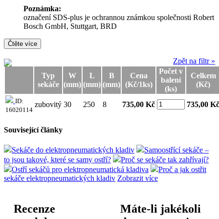
Poznámka:
označení SDS-plus je ochrannou známkou společnosti Robert
Bosch GmbH, Stuttgart, BRD
Čtěte více
Zpět na filtr »
Počet v
Typ
W
L
B
Cena
Celkem
balení
sekáče
(mm)
(mm)
(mm)
(Kč/1ks)
(Kč)
(ks)
ID:
zubovitý
30
250
8
735,00 Kč
735,00
K
16020114
Související články
Sekáče do elektropneumatických kladiv
Samoostřící sekáče –
to jsou takové, které se samy ostří?
Proč se sekáče tak zahřívají?
Ostří sekáčů pro elektropneumatická kladiva
Proč a jak ostřit
sekáče elektropneumatických kladiv
Zobrazit více
Recenze
Máte-li jakékoli