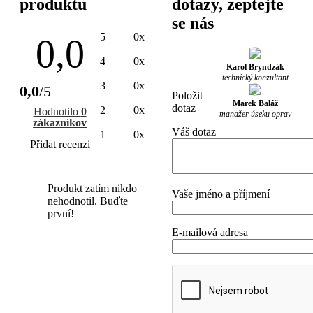
produktu
dotazy, zeptejte
se nás
5
0x
0,0
4
0x
Karol Bryndzák
technický konzultant
3
0x
0,0
/5
Položit
Marek Baláž
dotaz
2
0x
Hodnotilo
0
manažer úseku oprav
zákazníkov
Váš dotaz
1
0x
Přidat recenzi
Produkt zatím nikdo
Vaše jméno a příjmení
nehodnotil. Buďte
první!
E-mailová adresa