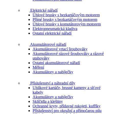
Elektrické nářadí
Úhlové brusky s bezkartáčovým motorem
Přímé brusky s bezkartáčovým motorem
Úhlové brusky s komutátorovým motorem
Elektropneumatická kladiva
Ostatní elektrické nářadí
Akumulátorové nářadí
Akumulátorové vrtací šroubováky
Akumulátorové rázové šroubováky a rázové
utahováky
Ostatní akumulátorové nářadí
Měření
Akumulátory a nabíječky
Příslušenství a náhradní díly
Uhlíkové kartáče, brusné kameny a síťové
kabely
Akumulátory a nabíječky
Sklíčidla a kleštiny
Ochranné kryty, přídavné rukojeti, kufříky
Příslušenství pro okružní a přímočarou pilu