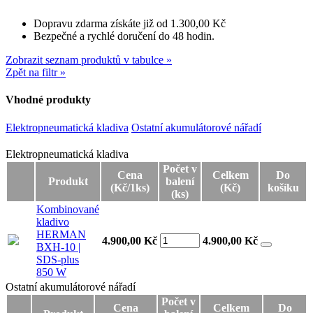
Dopravu zdarma získáte již od 1.300,00 Kč
Bezpečné a rychlé doručení do 48 hodin.
Zobrazit seznam produktů v tabulce »
Zpět na filtr »
Vhodné produkty
Elektropneumatická kladiva
Ostatní akumulátorové nářadí
Elektropneumatická kladiva
Elektropneumatická kladiva
Počet v
Cena
Celkem
Do
Produkt
balení
(Kč/1ks)
(Kč)
košíku
(ks)
Kombinované
kladivo
HERMAN
4.900,00 Kč
4.900,00
Kč
BXH-10 |
SDS-plus
850 W
Ostatní akumulátorové nářadí
Ostatní akumulátorové nářadí
Počet v
Cena
Celkem
Do