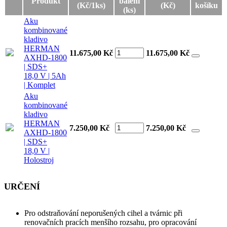
Produkt
balení
(Kč/1ks)
(Kč)
košíku
(ks)
Aku
kombinované
kladivo
HERMAN
11.675,00 Kč
11.675,00
Kč
AXHD-1800
| SDS+
18,0 V | 5Ah
| Komplet
Aku
kombinované
kladivo
HERMAN
7.250,00 Kč
7.250,00
Kč
AXHD-1800
| SDS+
18,0 V |
Holostroj
URČENÍ
Pro odstraňování neporušených cihel a tvárnic při
renovačních pracích menšího rozsahu, pro opracování