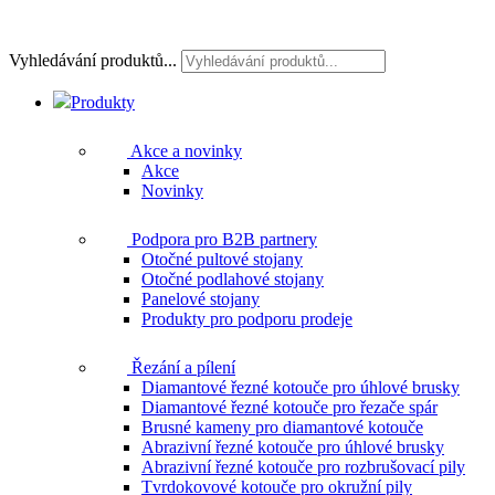
Vyhledávání produktů...
Produkty
Akce a novinky
Akce
Novinky
Podpora pro B2B partnery
Otočné pultové stojany
Otočné podlahové stojany
Panelové stojany
Produkty pro podporu prodeje
Řezání a pílení
Diamantové řezné kotouče pro úhlové brusky
Diamantové řezné kotouče pro řezače spár
Brusné kameny pro diamantové kotouče
Abrazivní řezné kotouče pro úhlové brusky
Abrazivní řezné kotouče pro rozbrušovací pily
Tvrdokovové kotouče pro okružní pily