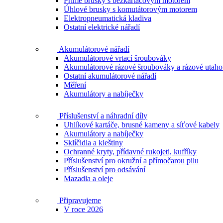
Přímé brusky s bezkartáčovým motorem
Úhlové brusky s komutátorovým motorem
Elektropneumatická kladiva
Ostatní elektrické nářadí
Akumulátorové nářadí
Akumulátorové vrtací šroubováky
Akumulátorové rázové šroubováky a rázové utah
Ostatní akumulátorové nářadí
Měření
Akumulátory a nabíječky
Příslušenství a náhradní díly
Uhlíkové kartáče, brusné kameny a síťové kabely
Akumulátory a nabíječky
Sklíčidla a kleštiny
Ochranné kryty, přídavné rukojeti, kufříky
Příslušenství pro okružní a přímočarou pilu
Příslušenství pro odsávání
Mazadla a oleje
Připravujeme
V roce 2026