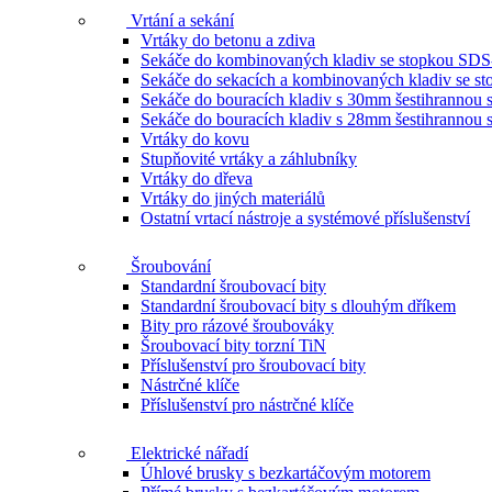
Vrtání a sekání
Vrtáky do betonu a zdiva
Sekáče do kombinovaných kladiv se stopkou SDS
Sekáče do sekacích a kombinovaných kladiv se 
Sekáče do bouracích kladiv s 30mm šestihrannou 
Sekáče do bouracích kladiv s 28mm šestihrannou 
Vrtáky do kovu
Stupňovité vrtáky a záhlubníky
Vrtáky do dřeva
Vrtáky do jiných materiálů
Ostatní vrtací nástroje a systémové příslušenství
Šroubování
Standardní šroubovací bity
Standardní šroubovací bity s dlouhým dříkem
Bity pro rázové šroubováky
Šroubovací bity torzní TiN
Příslušenství pro šroubovací bity
Nástrčné klíče
Příslušenství pro nástrčné klíče
Elektrické nářadí
Úhlové brusky s bezkartáčovým motorem