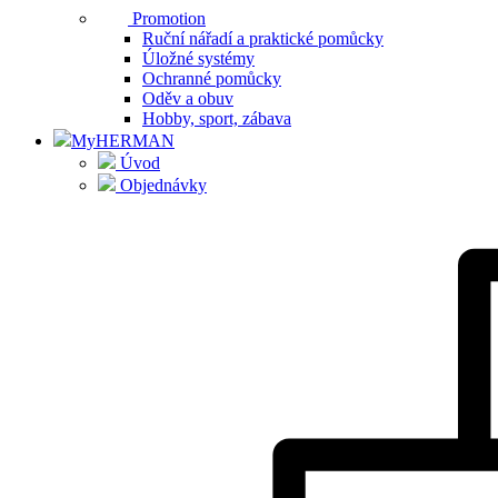
Promotion
Ruční nářadí a praktické pomůcky
Úložné systémy
Ochranné pomůcky
Oděv a obuv
Hobby, sport, zábava
MyHERMAN
Úvod
Objednávky