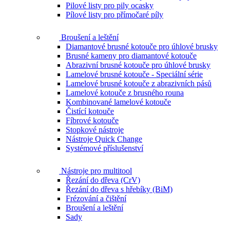
Pilové listy pro pily ocasky
Pílové listy pro přímočaré píly
Broušení a leštění
Diamantové brusné kotouče pro úhlové brusky
Brusné kameny pro diamantové kotouče
Abrazivní brusné kotouče pro úhlové brusky
Lamelové brusné kotouče - Speciální série
Lamelové brusné kotouče z abrazivních pásů
Lamelové kotouče z brusného rouna
Kombinované lamelové kotouče
Čistící kotouče
Fíbrové kotouče
Stopkové nástroje
Nástroje Quick Change
Systémové příslušenství
Nástroje pro multitool
Řezání do dřeva (CrV)
Řezání do dřeva s hřebíky (BiM)
Frézování a čištění
Broušení a leštění
Sady