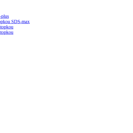
-plus
stopkou SDS-max
stopkou
stopkou