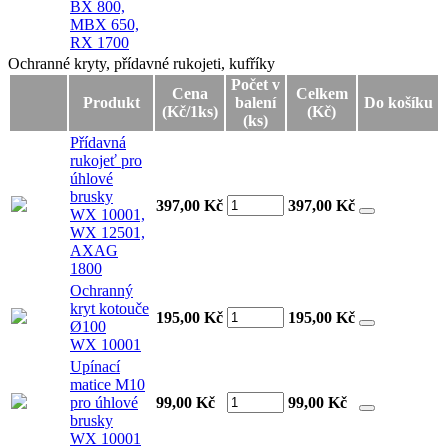
BX 800,
MBX 650,
RX 1700
Ochranné kryty, přídavné rukojeti, kufříky
Ochranné kryty, přídavné rukojeti, kufříky
Počet v
Cena
Celkem
Produkt
balení
Do košíku
(Kč/1ks)
(Kč)
(ks)
Přídavná
rukojeť pro
úhlové
brusky
397,00 Kč
397,00
Kč
WX 10001,
WX 12501,
AXAG
1800
Ochranný
kryt kotouče
195,00 Kč
195,00
Kč
Ø100
WX 10001
Upínací
matice M10
pro úhlové
99,00 Kč
99,00
Kč
brusky
WX 10001