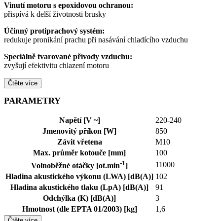
Vinutí motoru s epoxidovou ochranou:
přispívá k delší životnosti brusky
Účinný protiprachový systém:
redukuje pronikání prachu při nasávání chladícího vzduchu
Speciálně tvarované přívody vzduchu:
zvyšují efektivitu chlazení motoru
Čtěte více
PARAMETRY
Napětí [V ~]
220-240
Jmenovitý příkon [W]
850
Závit vřetena
M10
Max. průměr kotouče [mm]
100
-1
11000
Volnoběžné otáčky [ot.min
]
Hladina akustického výkonu (LWA) [dB(A)]
102
Hladina akustického tlaku (LpA) [dB(A)]
91
Odchýlka (K) [dB(A)]
3
Hmotnost (dle EPTA 01/2003) [kg]
1,6
Čtěte více