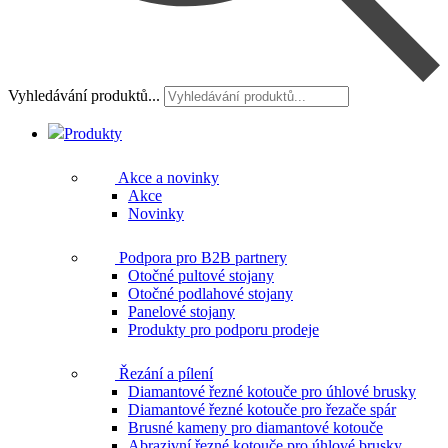
Vyhledávání produktů...
Produkty
Akce a novinky
Akce
Novinky
Podpora pro B2B partnery
Otočné pultové stojany
Otočné podlahové stojany
Panelové stojany
Produkty pro podporu prodeje
Řezání a pílení
Diamantové řezné kotouče pro úhlové brusky
Diamantové řezné kotouče pro řezače spár
Brusné kameny pro diamantové kotouče
Abrazivní řezné kotouče pro úhlové brusky