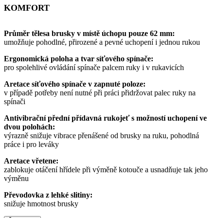
KOMFORT
Průměr tělesa brusky v místě úchopu pouze 62 mm:
umožňuje pohodlné, přirozené a pevné uchopení i jednou rukou
Ergonomická poloha a tvar síťového spínače:
pro spolehlivé ovládání spínače palcem ruky i v rukavicích
Aretace síťového spínače v zapnuté poloze:
v případě potřeby není nutné při práci přidržovat palec ruky na
spínači
Antivibrační přední přídavná rukojeť s možností uchopení ve
dvou polohách:
výrazně snižuje vibrace přenášené od brusky na ruku, pohodlná
práce i pro leváky
Aretace vřetene:
zablokuje otáčení hřídele při výměně kotouče a usnadňuje tak jeho
výměnu
Převodovka z lehké slitiny:
snižuje hmotnost brusky