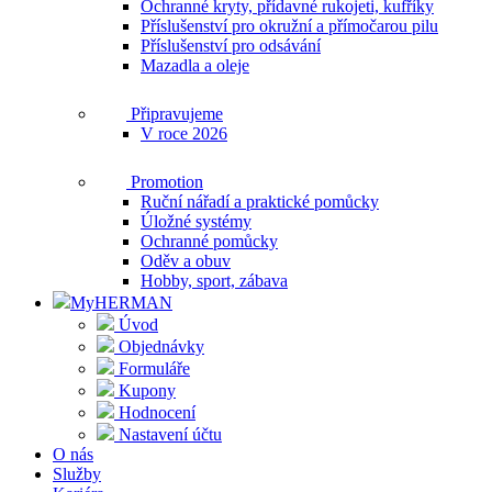
Ochranné kryty, přídavné rukojeti, kufříky
Příslušenství pro okružní a přímočarou pilu
Příslušenství pro odsávání
Mazadla a oleje
Připravujeme
V roce 2026
Promotion
Ruční nářadí a praktické pomůcky
Úložné systémy
Ochranné pomůcky
Oděv a obuv
Hobby, sport, zábava
MyHERMAN
Úvod
Objednávky
Formuláře
Kupony
Hodnocení
Nastavení účtu
O nás
Služby