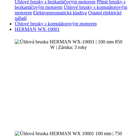
Úhlové brusky s bezkartáčovým motorem
Přímé brusky s
bezkartáčovým motorem
Úhlové brusky s komutátorovým
motorem
Elektropneumatická kladiva
Ostatní elektrické
nářadí
Úhlové brusky s komutátorovým motorem
HERMAN WX-10001