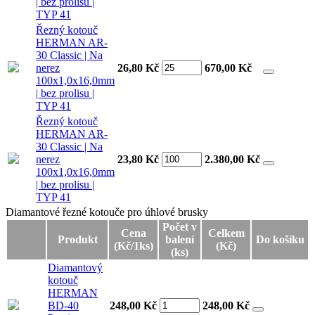
| bez prolisu |
TYP 41
Řezný kotouč
HERMAN AR-
30 Classic | Na
nerez
26,80 Kč
670,00
Kč
100x1,0x16,0mm
| bez prolisu |
TYP 41
Řezný kotouč
HERMAN AR-
30 Classic | Na
nerez
23,80 Kč
2.380,00
Kč
100x1,0x16,0mm
| bez prolisu |
TYP 41
Diamantové řezné kotouče pro úhlové brusky
Diamantové řezné kotouče pro úhlové brusky
Počet v
Cena
Celkem
Produkt
balení
Do košíku
(Kč/1ks)
(Kč)
(ks)
Diamantový
kotouč
HERMAN
BD-40
248,00 Kč
248,00
Kč