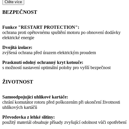
Čtěte více
BEZPEČNOST
Funkce "RESTART PROTECTION":
ochrana proti opětovnému spuštění motoru po obnovení dodávky
elektrické energie
Dvojitá izolace:
zvýšená ochrana před úrazem elektrickým proudem
Prasknutí odolný ochranný kryt kotouče:
s možností nastavení optimální polohy pro vyšší bezpečnost
ŽIVOTNOST
Samoodpojující uhlíkové kartáče:
chrání komutátor rotoru před poškozením při ukončení životnosti
uhlíkových kartáčů
Převodovka z lehké slitiny:
použitý materiál obsahuje přísady zvyšující odolnost vůči opotřebení