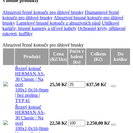
Vhodné produkty
Abrazivní řezné kotouče pro úhlové brusky
Diamantové řezné
kotouče pro úhlové brusky
Abrazivní brusné kotouče pro úhlové
brusky
Lamelové brusné kotouče z abrazivních pásů
Uhlíkové
kartáče, brusné kameny a síťové kabely
Ochranné kryty, přídavné
rukojeti, kufříky
Abrazivní řezné kotouče pro úhlové brusky
Abrazivní řezné kotouče pro úhlové brusky
Počet v
Cena
Celkem
Do
Produkt
balení
(Kč/1ks)
(Kč)
košíku
(ks)
Řezný kotouč
HERMAN AS-
30 Classic | Na
ocel
25,50 Kč
637,50
Kč
100x1,0x16,0mm
| bez prolisu |
TYP 41
Řezný kotouč
HERMAN AS-
30 Classic | Na
ocel
22,50 Kč
2.250,00
Kč
100x1,0x16,0mm