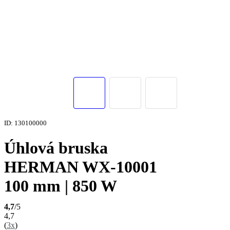
ID: 130100000
Úhlová bruska
HERMAN WX-10001
100 mm | 850 W
4,7
/5
4,7
(
3x
)