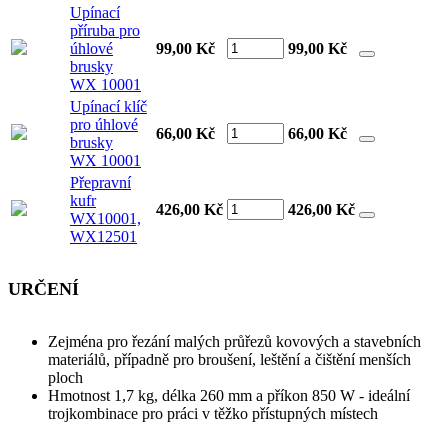
Upínací
příruba pro
úhlové
99,00 Kč
99,00
Kč
brusky
WX 10001
Upínací klíč
pro úhlové
66,00 Kč
66,00
Kč
brusky
WX 10001
Přepravní
kufr
426,00 Kč
426,00
Kč
WX10001,
WX12501
URČENÍ
Zejména pro řezání malých průřezů kovových a stavebních
materiálů, případně pro broušení, leštění a čištění menších
ploch
Hmotnost 1,7 kg, délka 260 mm a příkon 850 W - ideální
trojkombinace pro práci v těžko přístupných místech