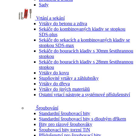
Sady
Vrtání a sekání
Vrtáky do betonu a zdiva
Sekáče do kombinovaných kladiv se stopkou
SDS-plus
Sekáče do sekacích a kombinovaných kladiv se
stopkou SDS-max
Sekáče do bouracích kladiv s 30mm šestihrannou
stopkou
Sekáče do bouracích kladiv s 28mm šestihrannou
stopkou
Vrtáky do kovu
Stupňovité vrtáky a záhlubníky
Vrtáky do dřeva
Vrtáky do jiných materiálů
Ostatní vrtací nástroje a systémové příslušenství
Šroubování
Standardní šroubovací bity
Standardní šroubovací bity s dlouhým dříkem
Bity pro rázové šroubováky
Šroubovací bity torzní TiN
Příslušenství pro šroubovací bity