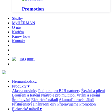
Promotion
Služby
MyHERMAN
O nás
Kariéra
Know-how
Kontakt
ISO 9001
Hermantools.cz
Produkty
▾
Akce a novinky
Podpora pro B2B partnery
Řezání a pílení
Broušení a leštění
Nástroje pro multitool
Vrtání a sekání
Šroubování
Elektrické nářadí
Akumulátorové nářadí
Příslušenství a náhradní díly
Připravujeme
Promotion
Elektrické nářadí
▾