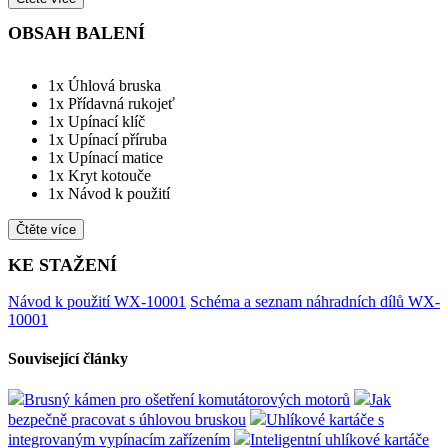
OBSAH BALENÍ
1x Úhlová bruska
1x Přídavná rukojeť
1x Upínací klíč
1x Upínací příruba
1x Upínací matice
1x Kryt kotouče
1x Návod k použití
Čtěte více
KE STAŽENÍ
Návod k použití WX-10001
Schéma a seznam náhradních dílů WX-
10001
Související články
Brusný kámen pro ošetření komutátorových motorů
Jak
bezpečně pracovat s úhlovou bruskou
Uhlíkové kartáče s
integrovaným vypínacím zařízením
Inteligentní uhlíkové kartáče