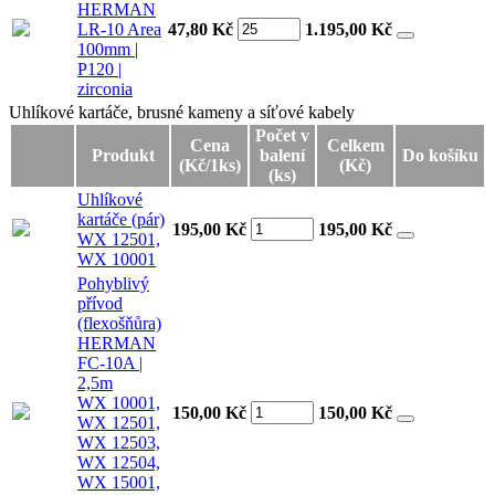
HERMAN
LR-10 Area
47,80 Kč
1.195,00
Kč
100mm |
P120 |
zirconia
Uhlíkové kartáče, brusné kameny a síťové kabely
Uhlíkové kartáče, brusné kameny a síťové kabely
Počet v
Cena
Celkem
Produkt
balení
Do košíku
(Kč/1ks)
(Kč)
(ks)
Uhlíkové
kartáče (pár)
195,00 Kč
195,00
Kč
WX 12501,
WX 10001
Pohyblivý
přívod
(flexošňůra)
HERMAN
FC-10A |
2,5m
WX 10001,
150,00 Kč
150,00
Kč
WX 12501,
WX 12503,
WX 12504,
WX 15001,