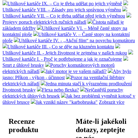
Uhlíkové kartáče IX. – Co je třeba udělat po jejich výměně
Uhlíkové kartáče VIII. – Zásady pro jejich správnou výměnu
Uhlíkové kartáče VII. – Co je třeba udělat před jejich výměnou
Projevy poruch elektrických ručních nářadí
Čistota nářadí je
základem údržby
Uhlíkové kartáče VI. – Méně časté stopy na
kontaktní ploše
Uhlíkové kartáče V. – Časté stopy na kontaktní
ploše
Uhlíkové kartáče IV. - „Akční film“ na povrchu komutátoru
Uhlíkové kartáče III. - Co se děje na kluzném kontaktu
Uhlíkové kartáče II. - Jejich životnost je zejména v našich rukou
Uhlíkové kartáče I. - Proč je potřebujeme a jak je označujeme
Smrt z úhlové brusky
Poruchy komutátorových motorů
elektrických nářadí
Jaký motor je ve vašem nářadí?
Aby bylo
jasno: Příkon - výkon - účinnost
Pozor na ventilační štěrbiny
elektrických nářadí
Jedna minuta stačí k výraznému prodloužení
životnosti brusky
Flexa nebo flexka?
Nejčastější poruchy
elektrických úhlových brusek
Jak bez problémů vyměnit kotouč v
úhlové brusce
Jak vznikl název "karbobruska"
Zobrazit více
Recenze
Máte-li jakékoli
produktu
dotazy, zeptejte