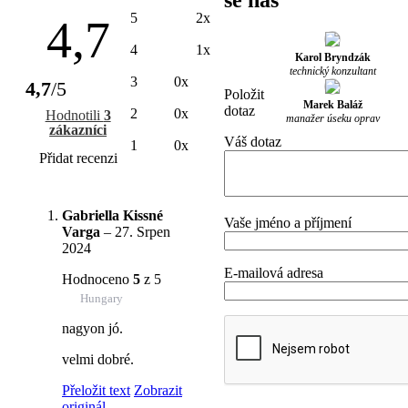
se nás
5
2x
4,7
4
1x
Karol Bryndzák
technický konzultant
3
0x
4,7
/5
Položit
Marek Baláž
dotaz
2
0x
Hodnotili
3
manažer úseku oprav
zákazníci
Váš dotaz
1
0x
Přidat recenzi
Gabriella Kissné
Vaše jméno a příjmení
Varga
–
27. Srpen
2024
E-mailová adresa
Hodnoceno
5
z 5
Hungary
nagyon jó.
velmi dobré.
Přeložit text
Zobrazit
originál