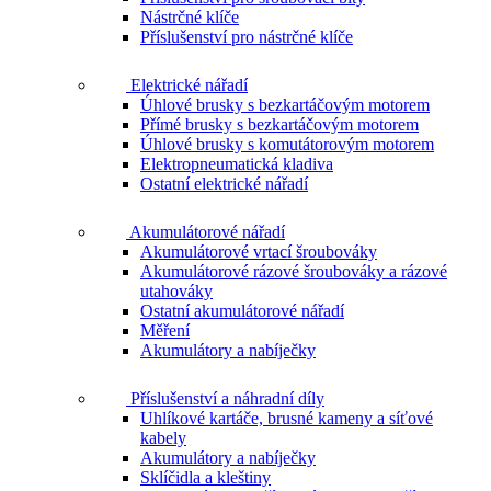
Nástrčné klíče
Příslušenství pro nástrčné klíče
Elektrické nářadí
Úhlové brusky s bezkartáčovým motorem
Přímé brusky s bezkartáčovým motorem
Úhlové brusky s komutátorovým motorem
Elektropneumatická kladiva
Ostatní elektrické nářadí
Akumulátorové nářadí
Akumulátorové vrtací šroubováky
Akumulátorové rázové šroubováky a rázové
utahováky
Ostatní akumulátorové nářadí
Měření
Akumulátory a nabíječky
Příslušenství a náhradní díly
Uhlíkové kartáče, brusné kameny a síťové
kabely
Akumulátory a nabíječky
Sklíčidla a kleštiny