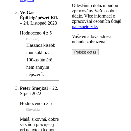
Odesláním dotazu budou
zpracovány Vaše osobní
Ve-Gas
údaje. Více informací o
Épületgépészet Kft.
zpracování osobních údajů
–
24. Listopad 2023
naleznete zde.
Hodnoceno
4
z 5
Vaše emailová adresa
Hungary
nebude zobrazena.
Hasznos kisebb
munkákhoz.
100-as átmérő
nem annyira
népszerű.
Peter Smejkal
–
22.
Srpen 2022
Hodnoceno
5
z 5
Slovakia
Malá, šikovná, dobre
sa s ňou pracuje aj
pri uchytení jednou