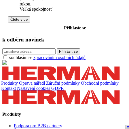
rukou.
Veľká spokojnosť.
Čtěte více
Přihlaste se
k odběru
novinek
souhlasím se
zpracováním osobních údajů
Produkty
Oprava nářadí
Záruční podmínky
Obchodní podmínky
Kontakt
Nastavení cookies
GDPR
Produkty
Podpora pro B2B partnery