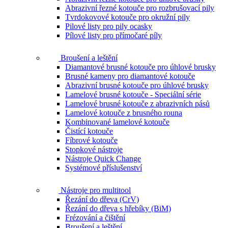
Abrazivní řezné kotouče pro rozbrušovací pily
Tvrdokovové kotouče pro okružní pily
Pilové listy pro pily ocasky
Pílové listy pro přímočaré píly
Broušení a leštění
Diamantové brusné kotouče pro úhlové brusky
Brusné kameny pro diamantové kotouče
Abrazivní brusné kotouče pro úhlové brusky
Lamelové brusné kotouče - Speciální série
Lamelové brusné kotouče z abrazivních pásů
Lamelové kotouče z brusného rouna
Kombinované lamelové kotouče
Čistící kotouče
Fíbrové kotouče
Stopkové nástroje
Nástroje Quick Change
Systémové příslušenství
Nástroje pro multitool
Řezání do dřeva (CrV)
Řezání do dřeva s hřebíky (BiM)
Frézování a čištění
Broušení a leštění